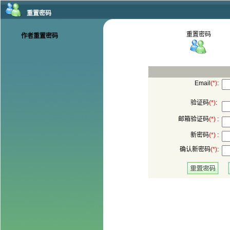
:
:
 :
 :
: