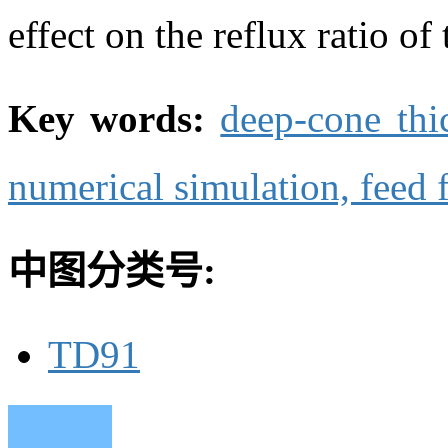
effect on the reflux ratio of
Key words:
deep-cone thi
numerical simulation,
feed 
中图分类号:
TD91