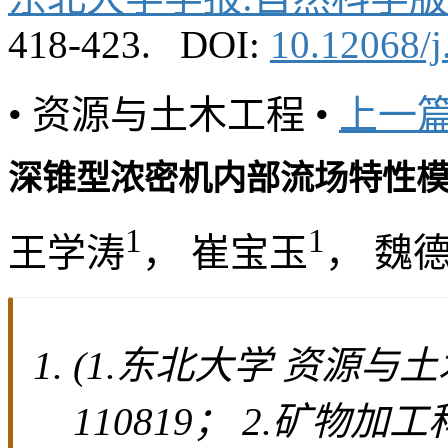
418-423.
DOI:
10.12068/j
• 资源与土木工程 •
上一
深锥型浓密机内部流场特性
1
1
王学涛
， 崔宝玉
， 魏
(1.东北大学 资源与
110819； 2.矿