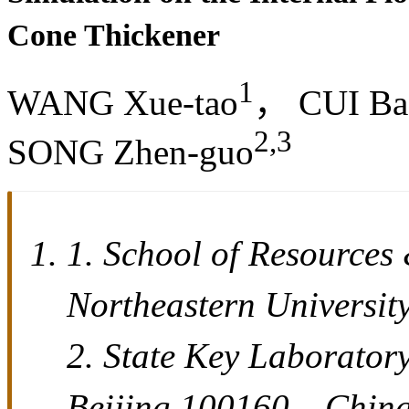
Cone Thickener
1
WANG Xue-tao
， CUI Ba
2,3
SONG Zhen-guo
1. School of Resources
Northeastern Univers
2. State Key Laborator
Beijing 100160，China