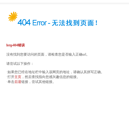
http404错误
没有找到您要访问的页面，请检查您是否输入正确url。
请尝试以下操作：
·如果您已经在地址栏中输入该网页的地址，请确认其拼写正确。
·打开
主页
，然后查找指向您感兴趣信息的链接。
·单击
后退
链接，尝试其他链接。