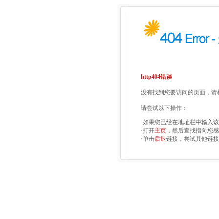
http404错误
没有找到您要访问的页面，请检
请尝试以下操作：
·如果您已经在地址栏中输入
·打开
主页
，然后查找指向您感
·单击
后退
链接，尝试其他链接