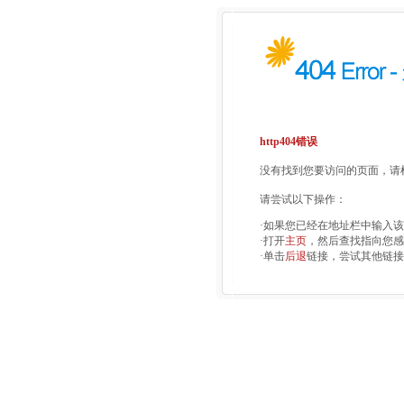
http404错误
没有找到您要访问的页面，请检
请尝试以下操作：
·如果您已经在地址栏中输入
·打开
主页
，然后查找指向您感
·单击
后退
链接，尝试其他链接