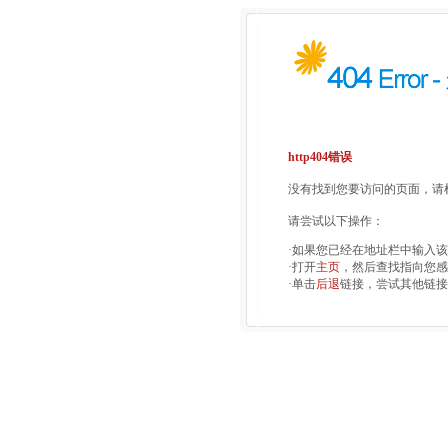
http404错误
没有找到您要访问的页面，请检
请尝试以下操作：
·如果您已经在地址栏中输入
·打开
主页
，然后查找指向您感
·单击
后退
链接，尝试其他链接