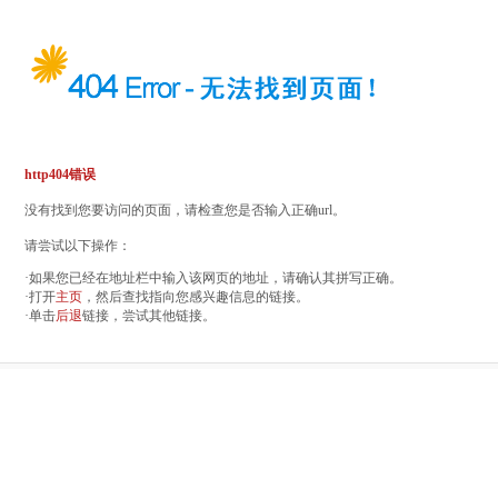
http404错误
没有找到您要访问的页面，请检查您是否输入正确url。
请尝试以下操作：
·如果您已经在地址栏中输入该网页的地址，请确认其拼写正确。
·打开
主页
，然后查找指向您感兴趣信息的链接。
·单击
后退
链接，尝试其他链接。