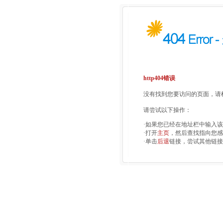
http404错误
没有找到您要访问的页面，请检
请尝试以下操作：
·如果您已经在地址栏中输入
·打开
主页
，然后查找指向您感
·单击
后退
链接，尝试其他链接