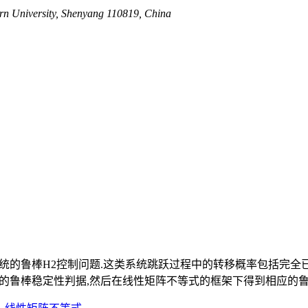
ern University, Shenyang 110819, China
间系统的鲁棒H2控制问题.这类系统跳跃过程中的转移概率包括完
数给出新的鲁棒稳定性判据,然后在线性矩阵不等式的框架下得到相应