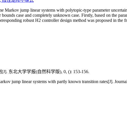
,
线性矩阵不等式
me Markov jump linear systems with polytopic-type parameter uncertaint
ounds case and completely unknown case. Firstly, based on the parame
orresponding robust H
2
controller design method was proposed in the fr
东北大学学报(自然科学版), 0, (): 153-156.
arkov jump linear systems with partly known transition rates[J]. Journal