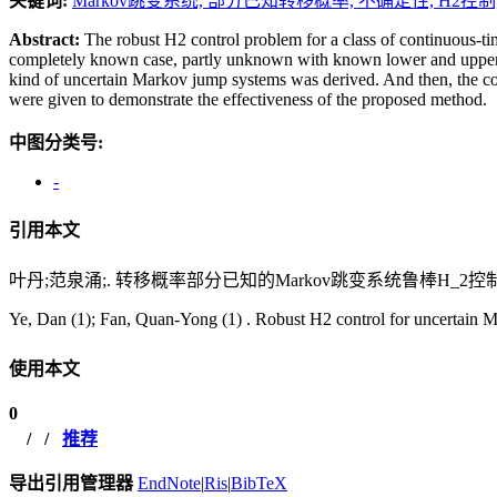
关键词:
Markov跳变系统,
部分已知转移概率,
不确定性,
H2控制
Abstract:
The robust H
2
control problem for a class of continuous-ti
completely known case, partly unknown with known lower and upper b
kind of uncertain Markov jump systems was derived. And then, the c
were given to demonstrate the effectiveness of the proposed method.
中图分类号:
-
引用本文
叶丹;范泉涌;. 转移概率部分已知的Markov跳变系统鲁棒H_2控制[J]. 
Ye, Dan (1); Fan, Quan-Yong (1) . Robust H
2
control for uncertain M
使用本文
0
/
/
推荐
导出引用管理器
EndNote
|
Ris
|
BibTeX