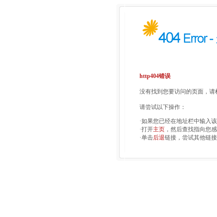
http404错误
没有找到您要访问的页面，请检
请尝试以下操作：
·如果您已经在地址栏中输入
·打开
主页
，然后查找指向您感
·单击
后退
链接，尝试其他链接