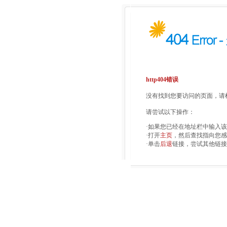
http404错误
没有找到您要访问的页面，请检
请尝试以下操作：
·如果您已经在地址栏中输入
·打开
主页
，然后查找指向您感
·单击
后退
链接，尝试其他链接