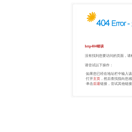
http404错误
没有找到您要访问的页面，请检
请尝试以下操作：
·如果您已经在地址栏中输入
·打开
主页
，然后查找指向您感
·单击
后退
链接，尝试其他链接