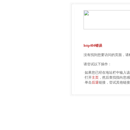
http404错误
没有找到您要访问的页面，请检
请尝试以下操作：
·如果您已经在地址栏中输入
·打开
主页
，然后查找指向您感
·单击
后退
链接，尝试其他链接