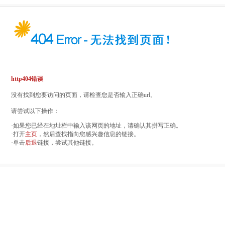
http404错误
没有找到您要访问的页面，请检查您是否输入正确url。
请尝试以下操作：
·如果您已经在地址栏中输入该网页的地址，请确认其拼写正确。
·打开
主页
，然后查找指向您感兴趣信息的链接。
·单击
后退
链接，尝试其他链接。