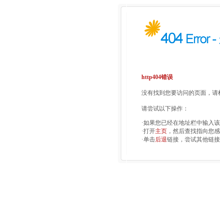
http404错误
没有找到您要访问的页面，请检
请尝试以下操作：
·如果您已经在地址栏中输入
·打开
主页
，然后查找指向您感
·单击
后退
链接，尝试其他链接