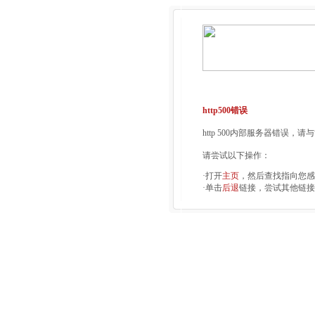
http500错误
http 500内部服务器错误，
请尝试以下操作：
·打开
主页
，然后查找指向您感
·单击
后退
链接，尝试其他链接