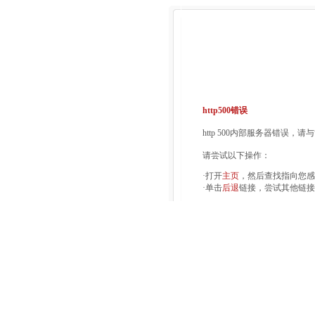
http500错误
http 500内部服务器错误，
请尝试以下操作：
·打开
主页
，然后查找指向您感
·单击
后退
链接，尝试其他链接