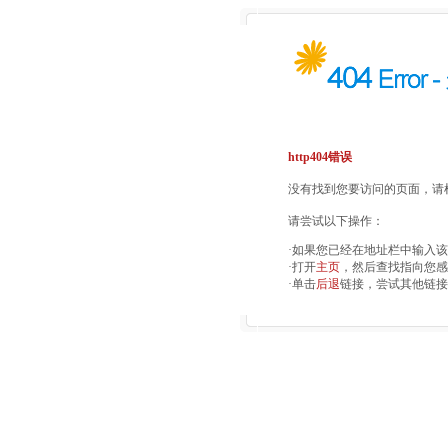
http404错误
没有找到您要访问的页面，请检
请尝试以下操作：
·如果您已经在地址栏中输入
·打开
主页
，然后查找指向您感
·单击
后退
链接，尝试其他链接