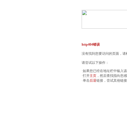
http404错误
没有找到您要访问的页面，请检
请尝试以下操作：
·如果您已经在地址栏中输入
·打开
主页
，然后查找指向您感
·单击
后退
链接，尝试其他链接