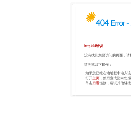
http404错误
没有找到您要访问的页面，请检
请尝试以下操作：
·如果您已经在地址栏中输入
·打开
主页
，然后查找指向您感
·单击
后退
链接，尝试其他链接