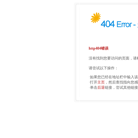
http404错误
没有找到您要访问的页面，请检
请尝试以下操作：
·如果您已经在地址栏中输入
·打开
主页
，然后查找指向您感
·单击
后退
链接，尝试其他链接