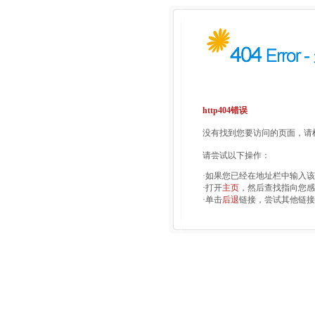
http404错误
没有找到您要访问的页面，请检
请尝试以下操作：
·如果您已经在地址栏中输入
·打开
主页
，然后查找指向您感
·单击
后退
链接，尝试其他链接