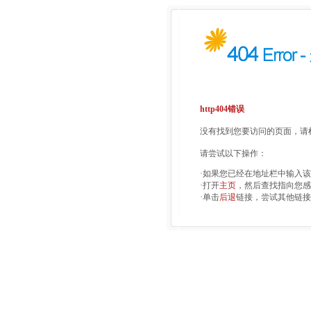
http404错误
没有找到您要访问的页面，请检
请尝试以下操作：
·如果您已经在地址栏中输入
·打开
主页
，然后查找指向您感
·单击
后退
链接，尝试其他链接