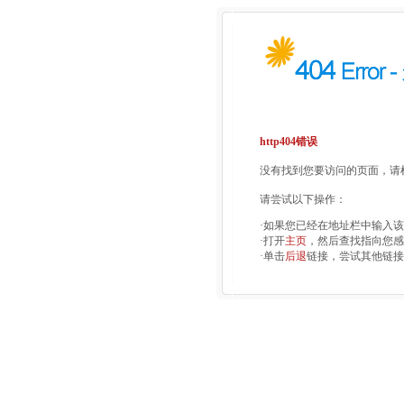
http404错误
没有找到您要访问的页面，请检
请尝试以下操作：
·如果您已经在地址栏中输入
·打开
主页
，然后查找指向您感
·单击
后退
链接，尝试其他链接