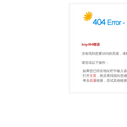
http404错误
没有找到您要访问的页面，请检
请尝试以下操作：
·如果您已经在地址栏中输入
·打开
主页
，然后查找指向您感
·单击
后退
链接，尝试其他链接