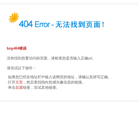
http404错误
没有找到您要访问的页面，请检查您是否输入正确url。
请尝试以下操作：
·如果您已经在地址栏中输入该网页的地址，请确认其拼写正确。
·打开
主页
，然后查找指向您感兴趣信息的链接。
·单击
后退
链接，尝试其他链接。