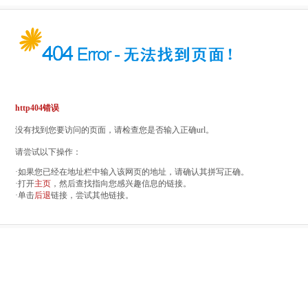
http404错误
没有找到您要访问的页面，请检查您是否输入正确url。
请尝试以下操作：
·如果您已经在地址栏中输入该网页的地址，请确认其拼写正确。
·打开
主页
，然后查找指向您感兴趣信息的链接。
·单击
后退
链接，尝试其他链接。