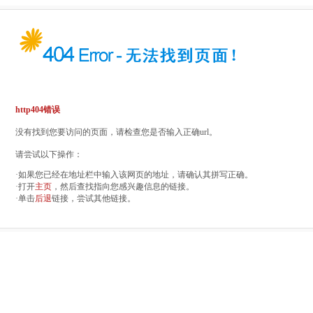
http404错误
没有找到您要访问的页面，请检查您是否输入正确url。
请尝试以下操作：
·如果您已经在地址栏中输入该网页的地址，请确认其拼写正确。
·打开
主页
，然后查找指向您感兴趣信息的链接。
·单击
后退
链接，尝试其他链接。