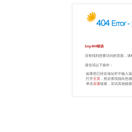
http404错误
没有找到您要访问的页面，请检
请尝试以下操作：
·如果您已经在地址栏中输入
·打开
主页
，然后查找指向您感
·单击
后退
链接，尝试其他链接