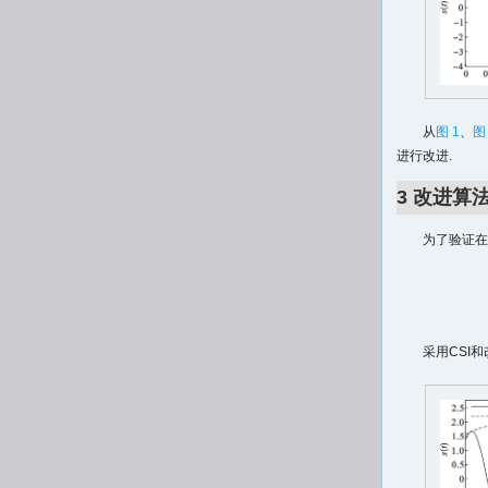
从
图 1
、
图
进行改进.
3 改进算
为了验证在
采用CSI