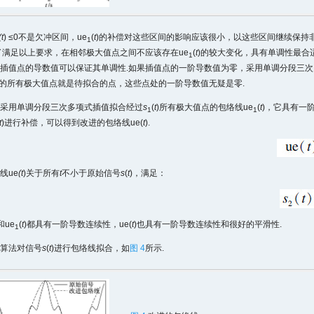
(t
) ≤0不是欠冲区间，ue
(
t
)的补偿对这些区间的影响应该很小，以这些区间继续保持
1
了满足以上要求，在相邻极大值点之间不应该存在ue
(
t
)的较大变化，具有单调性最合
1
插值点的导数值可以保证其单调性.如果插值点的一阶导数值为零，采用单调分段三
)的所有极大值点就是待拟合的点，这些点处的一阶导数值无疑是零.
采用单调分段三次多项式插值拟合经过
s
(
t
)所有极大值点的包络线ue
(
t
)，它具有一
1
1
t
)进行补偿，可以得到改进的包络线ue(
t
).
线ue
(t
)关于所有
t
不小于原始信号
s
(
t
)，满足：
和ue
(
t
)都具有一阶导数连续性，ue(
t
)也具有一阶导数连续性和很好的平滑性.
1
算法对信号
s
(
t
)进行包络线拟合，如
图 4
所示.