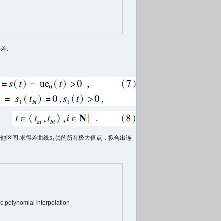
差.
其他区间.求得差曲线
s
(
t
)的所有极大值点，拟合出连
1
 polynomial interpolation