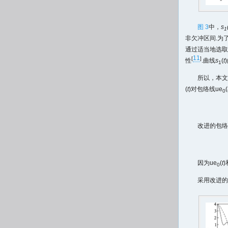
图 3
中，
s
1
非欠冲区间.为
通过适当地选取
11
[
]
性
.曲线
s
(
t
1
所以，本文
(
t
)对包络线ue
(
0
改进的包络
因为ue
(
t
)
0
采用改进的