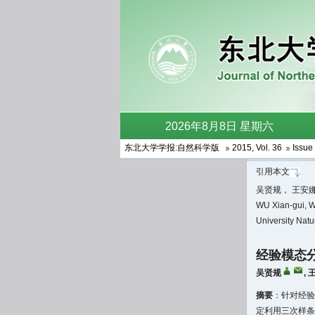
东北大学学报:自然科学版
2015
,
Vol. 36
Issue 
引用本文
吴贤规， 王安娜，
WU Xian-gui, W
University Nat
经验模态
吴贤规
,
摘要
：针对经验模
定利用三次样条插