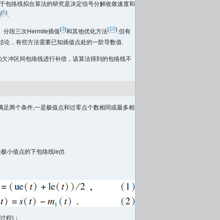
对于包络线拟合算法的研究是决定信号分解收敛速度和
6
[
]
用
.
3
10
[
]
[
]
、分段三次Hermite插值
和其他优化方法
.但有
结论，有些方法需要已知插值点处的一阶导数值.
的欠冲区间包络线进行补偿，该算法得到的包络线不
该满足两个条件,一是极值点和过零点个数相同或最多相
接极小值点的下包络线le
(t
).
”过程)：