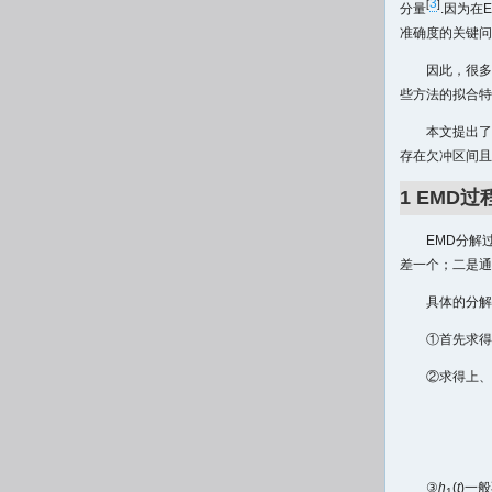
3
[
]
分量
.因为在
准确度的关键问
因此，很多
些方法的拟合特
本文提出了
存在欠冲区间且
1 EMD
EMD分解
差一个；二是通
具体的分解
①首先求得
②求得上、
③
h
(
t
)一般