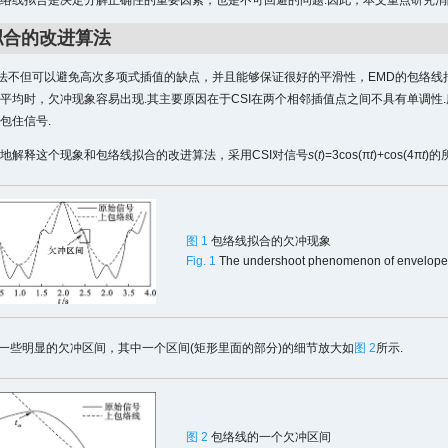
络线拟合是决定分解正确性的重要因素，也是不可回避的问题.因此，本文重点研究消
拟合的改进算法
算法不但可以避免高次多项式插值的缺点，并且能够保证很好的平滑性，EMD的包络线
平均时，欠冲现象容易出现.其主要原因在于CSI在两个相邻插值点之间不具有单调性
包住信号.
地解释这个现象和包络线拟合的改进算法，采用CSI对信号
s
(
t
)=3cos(π
t
)+cos(4π
t
)
图 1
包络线拟合的欠冲现象
Fig. 1
The undershoot phenomenon of envelope f
一些明显的欠冲区间，其中一个区间(矩形里面的部分)的细节放大如
图 2
所示.
图 2
包络线的一个欠冲区间