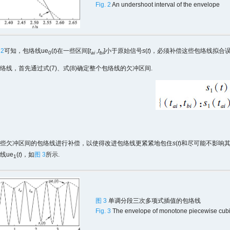
Fig. 2
An undershoot interval of the envelope
 2
可知，包络线ue
(
t
)在一些区间[
t
,t
]小于原始信号
s
(
t
)，必须补偿这些包络线拟合误
0
ai
bi
络线，首先通过式(7)、式(8)确定整个包络线的欠冲区间.
些欠冲区间的包络线进行补偿，以使得改进包络线更紧紧地包住
s
(
t
)和尽可能不影响
线ue
(
t
)，如
图 3
所示.
1
图 3
单调分段三次多项式插值的包络线
Fig. 3
The envelope of monotone piecewise cubic