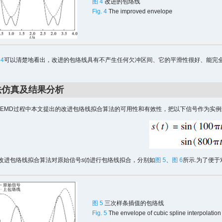
图 4
改进的包络线
Fig. 4
The improved envelope
 4
可以清楚地看出，改进的包络线具有不产生任何欠冲区间、它的平滑性很好、能完全
法仿真及结果分析
EMD过程中本文提出的改进包络线拟合算法的可用性和有效性，把以下信号作为实例
和改进包络线拟合算法对原始信号
s
(
t
)进行包络线拟合，分别如
图 5
、
图 6
所示.为了便
图 5
三次样条插值的包络线
Fig. 5
The envelope of cubic spline interpolation