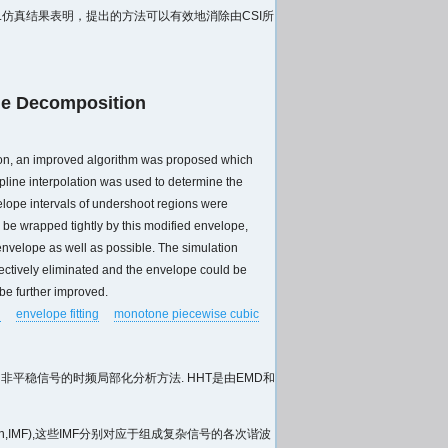
仿真结果表明，提出的方法可以有效地消除由CSI所
ode Decomposition
tion, an improved algorithm was proposed which
spline interpolation was used to determine the
elope intervals of undershoot regions were
be wrapped tightly by this modified envelope,
 envelope as well as possible. The simulation
ectively eliminated and the envelope could be
 be further improved.
n
envelope fitting
monotone piecewise cubic
理非线性、非平稳信号的时频局部化分析方法. HHT是由EMD和
ion,IMF),这些IMF分别对应于组成复杂信号的各次谐波