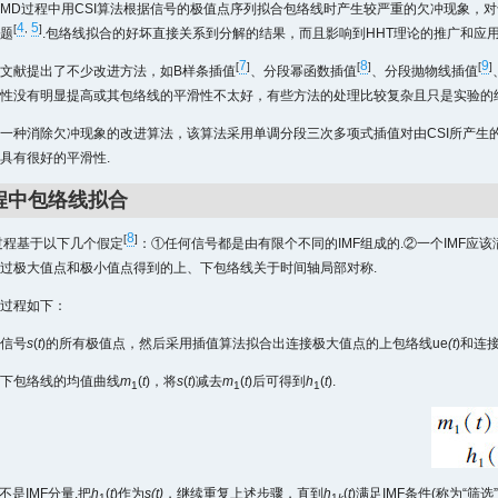
EMD过程中用CSI算法根据信号的极值点序列拟合包络线时产生较严重的欠冲现象，
4
5
[
,
]
题
.包络线拟合的好坏直接关系到分解的结果，而且影响到HHT理论的推广和应
7
8
9
[
]
[
]
[
]
文献提出了不少改进方法，如B样条插值
、分段幂函数插值
、分段抛物线插值
性没有明显提高或其包络线的平滑性不太好，有些方法的处理比较复杂且只是实验的
一种消除欠冲现象的改进算法，该算法采用单调分段三次多项式插值对由CSI所产生
具有很好的平滑性.
过程中包络线拟合
8
[
]
过程基于以下几个假定
：①任何信号都是由有限个不同的IMF组成的.②一个IMF应
过极大值点和极小值点得到的上、下包络线关于时间轴局部对称.
过程如下：
信号
s
(
t
)的所有极值点，然后采用插值算法拟合出连接极大值点的上包络线ue
(t
)和连
下包络线的均值曲线
m
(
t
)，将
s
(
t
)减去
m
(
t
)后可得到
h
(
t
).
1
1
1
不是IMF分量.把
h
(
t
)作为
s(t)
，继续重复上述步骤，直到
h
(
t
)满足IMF条件(称为“筛选