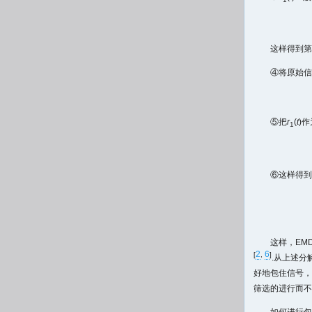
1
这样得到第
④将原始信
⑤把
r
(
t
)
1
⑥这样得到
这样，EM
2
6
[
,
]
.从上述分
好地包住信号，
筛选的进行而不