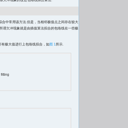
除欠冲现象的改进包络线拟合算法.
拟合中常用该方法.但是，当相邻极值点之间存在较大
.所谓欠冲现象就是由插值算法拟合的包络线在一些极
的所有极大值进行上包络线拟合，如
图 1
所示.
itting