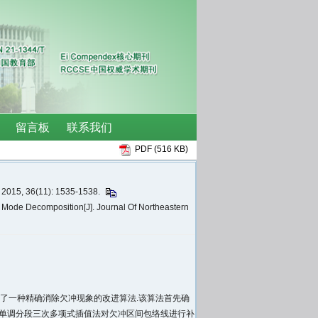
PDF (516 KB)
6(11): 1535-1538.
 Mode Decomposition[J]. Journal Of Northeastern
合问题，提出了一种精确消除欠冲现象的改进算法.该算法首先确
区间，然后通过单调分段三次多项式插值法对欠冲区间包络线进行补