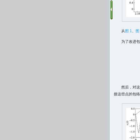
从
图 1
、
图
为了改进包
然后，对这
接这些点的包络