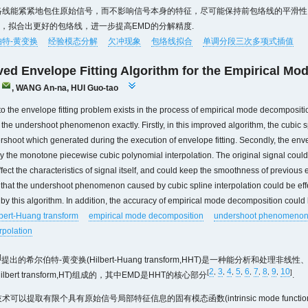
络线能紧紧地包住原始信号，而不影响信号本身的特征，尽可能保持前包络线的平滑性.
，拟合出更好的包络线，进一步提高EMD的分解精度.
特-黄变换
经验模态分解
欠冲现象
包络线拟合
单调分段三次多项式插值
ed Envelope Fitting Algorithm for the Empirical M
,
WANG An-na
,
HUI Guo-tao
to the envelope fitting problem exists in the process of empirical mode decomposi
 the undershoot phenomenon exactly. Firstly, in this improved algorithm, the cubic 
rshoot which generated during the execution of envelope fitting. Secondly, the env
the monotone piecewise cubic polynomial interpolation. The original signal could 
ffect the characteristics of signal itself, and could keep the smoothness of previous
that the undershoot phenomenon caused by cubic spline interpolation could be eff
 by this algorithm. In addition, the accuracy of empirical mode decomposition could
lbert-Huang transform
empirical mode decomposition
undershoot phenomeno
rpolation
]
提出的希尔伯特-黄变换(Hilbert-Huang transform,HHT)是一种能分析和处
2
3
4
5
6
7
8
9
10
[
,
,
,
,
,
,
,
,
]
bert transform,HT)组成的，其中EMD是HHT的核心部分
.
术可以提取有限个具有原始信号局部特征信息的固有模态函数(intrinsic mode funct