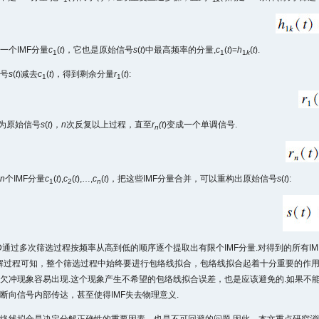
1
1
k
一个IMF分量
c
(
t
)，它也是原始信号
s
(
t
)中最高频率的分量,
c
(
t
)=
h
(
t
).
1
1
1
k
号
s
(
t
)减去
c
(
t
)，得到剩余分量
r
(
t
):
1
1
作为原始信号
s
(
t
)，
n
次反复以上过程，直至
r
(t
)变成一个单调信号.
n
n
个IMF分量
c
(
t
),
c
(
t
),…,
c
(
t
)，把这些IMF分量合并，可以重构出原始信号
s
(
t
):
1
2
n
D通过多次筛选过程按频率从高到低的顺序逐个提取出有限个IMF分量.对得到的所有I
解过程可知，整个筛选过程中始终要进行包络线拟合，包络线拟合起着十分重要的作用.
欠冲现象容易出现.这个现象产生不希望的包络线拟合误差，也是应该避免的.如果不
断向信号内部传达，甚至使得IMF失去物理意义.