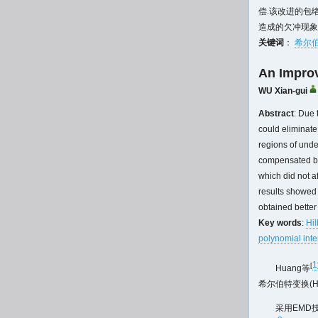
偿.该改进的包
造成的欠冲现象
关键词
：
希尔伯
An Improv
WU Xian-gui
Abstract
: Due 
could eliminate
regions of unde
compensated by 
which did not a
results showed 
obtained better
Key words
:
Hi
polynomial inte
1
[
Huang等
希尔伯特变换(Hil
采用EMD技