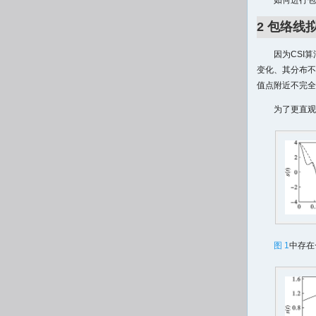
如何进行包
2 包络线
因为CSI
变化、其分布不
值点附近不完全
为了更直观
图 1
中存在