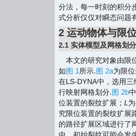
分法，每一时刻的积分
式分析仅仅对瞬态问题有
2 运动物体与限
2.1 实体模型及网格划
本文的研究对象由限
如
图 1
所示.
图 2a
为限位
在LS-DYNA中，选用
行映射网格划分.
图 2b
位装置的裂纹扩展；
L
为
究限位装置的裂纹扩展
的路径扩展区域进行了
中，初始裂纹可能会发