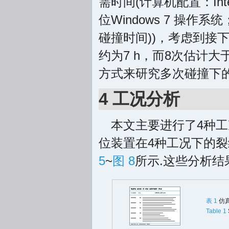
需时间(计算机配置：Inter i
位Windows 7 操作系
碰撞时间))，考虑到接
约为7 h，而8次估计大
方式来研究多次碰撞下的
4 工况分析
本文主要进行了4种工
位装置在4种工况下的
5
~
图 8
所示.这些分析
表 1
仿
Table 1