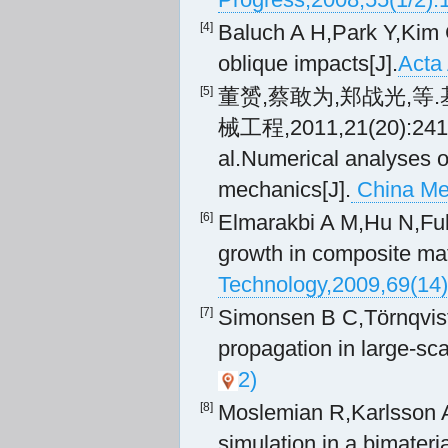
[4]
Baluch A H,Park Y,Kim C
oblique impacts[J].
Acta
[5]
董赟,蔡敢为,郑战光,等
械工程,2011,21(20):2412
al.Numerical analyses o
mechanics[J].
China Mec
[6]
Elmarakbi A M,Hu N,Fuk
growth in composite ma
Technology,2009,69(14
[7]
Simonsen B C,Törnqvist
propagation in large-scal
2)
[8]
Moslemian R,Karlsson A
simulation in a bimateria