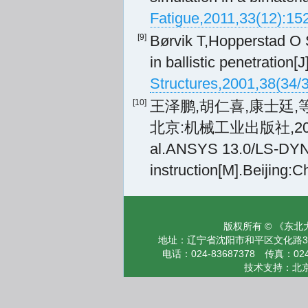
Fatigue,2011,33(12):15
[9]
Børvik T,Hopperstad O S
in ballistic penetration[J]
Structures,2001,38(34/
[10]
王泽鹏,胡仁喜,康士廷,等.
北京:机械工业出版社,2011:107
al.ANSYS 13.0/LS-DYNA 
instruction[M].Beijing: