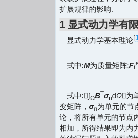
扩展规律的影响.
1 显式动力学有
[
显式动力学基本理论
式中:
Μ
为质量矩阵;
F
t
T
式中:∫
B
σ
d
Ω
为
Ω
n
变矩阵，
σ
为单元的节
n
论，将所有单元的节点
相加，所得结果即为内