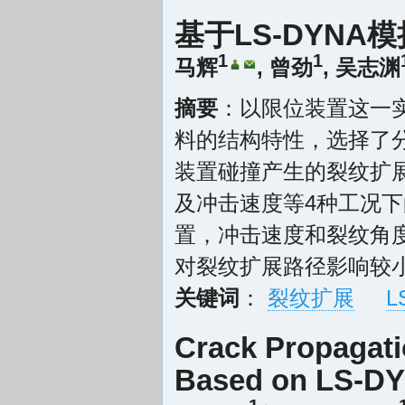
基于LS-DYN
1
1
马辉
,
曾劲
,
吴志渊
摘要
：以限位装置这一实
料的结构特性，选择了
装置碰撞产生的裂纹扩
及冲击速度等4种工况下
置，冲击速度和裂纹角
对裂纹扩展路径影响较小
关键词
：
裂纹扩展
L
Crack Propagati
Based on LS-DY