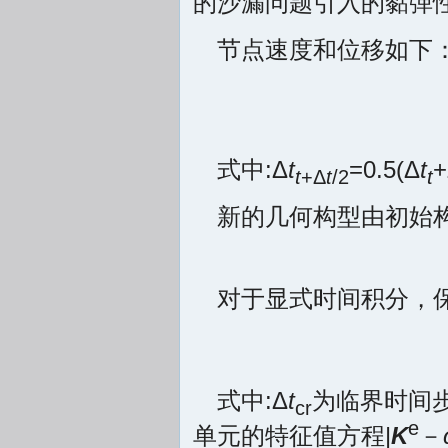
的沙漏问题引入的黏弹性
节点速度和位移如下
式中:Δ
t
=0.5(Δ
t
+
t
+Δ
t
/2
t
新的几何构型由初始
对于显式时间积分，
式中:Δ
t
为临界时间步
cr
e
单元的特征值方程|
Κ
－