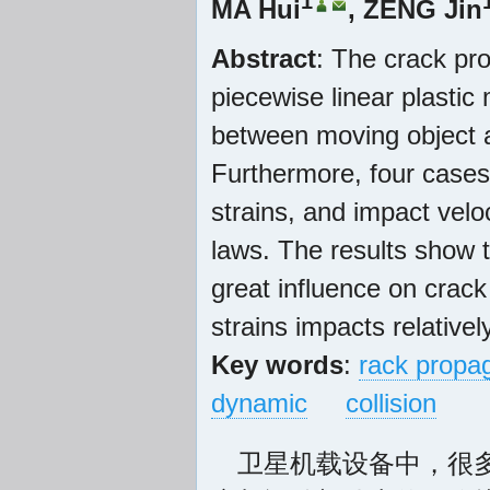
1
MA Hui
,
ZENG Jin
Abstract
: The crack pr
piecewise linear plastic
between moving object 
Furthermore, four cases 
strains, and impact velo
laws. The results show t
great influence on crack
strains impacts relativel
Key words
:
rack propa
dynamic
collision
卫星机载设备中，很