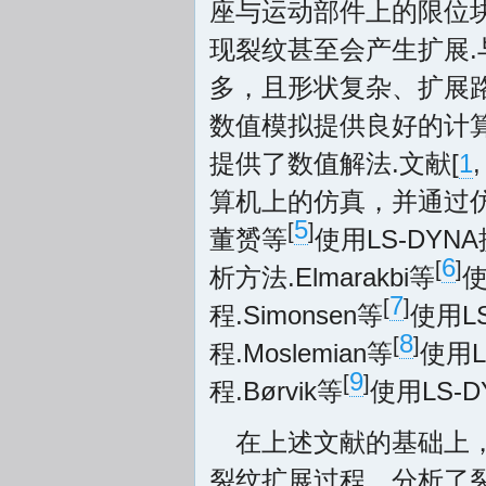
座与运动部件上的限位
现裂纹甚至会产生扩展
多，且形状复杂、扩展
数值模拟提供良好的计
提供了数值解法.文献[
1
算机上的仿真，并通过
5
[
]
董赟等
使用LS-DY
6
[
]
析方法.Elmarakbi等
使
7
[
]
程.Simonsen等
使用L
8
[
]
程.Moslemian等
使用
9
[
]
程.Børvik等
使用LS-
在上述文献的基础上，
裂纹扩展过程，分析了