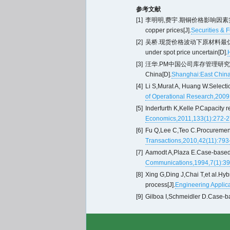
参考文献
[1]
李明明,费宇.期铜价格影响因素实证分析[J].中国
copper prices[J].
Securities & 
[2]
吴桥.现货价格波动下原材料最优采购决策研究[
under spot price uncertain[D].
[3]
汪华.PM中国公司库存管理研究[D].上海:
China[D].
Shanghai:East China
[4]
Li S,Murat A, Huang W.Selectio
of Operational Research,2009
[5]
Inderfurth K,Kelle P.Capacity r
Economics,2011,133(1):272-
[6]
Fu Q,Lee C,Teo C.Procurement 
Transactions,2010,42(11):793
[7]
Aamodt A,Plaza E.Case-based 
Communications,1994,7(1):39
[8]
Xing G,Ding J,Chai T,et al.Hyb
process[J].
Engineering Applicat
[9]
Gilboa I,Schmeidler D.Case-ba