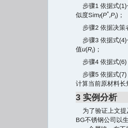
步骤1 依据式(
*
似度Sim
(
P
,
P
)；
f
i
步骤2 依据决
步骤3 依据式(4
值
u
(
R
)；
i
步骤4 依据式(
步骤5 依据式(
计算当前原材料长
3 实例分析
为了验证上文提
BG不锈钢公司以