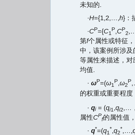
未知的.
·
H
={1,2,…,
h
}：
P
P
P
·
C
={
C
,
C
,
1
2
第
f
个属性或特征，
中，该案例所涉及
等属性来描述，对
均值.
P
P
P
·
ω
=(
ω
,
ω
,
1
2
的权重或重要程度
·
q
= (
q
,
q
,…
i
i
1
i
2
P
属性
C
的属性值
f
*
*
*
·
q
=(
q
,
q
,…,
1
2