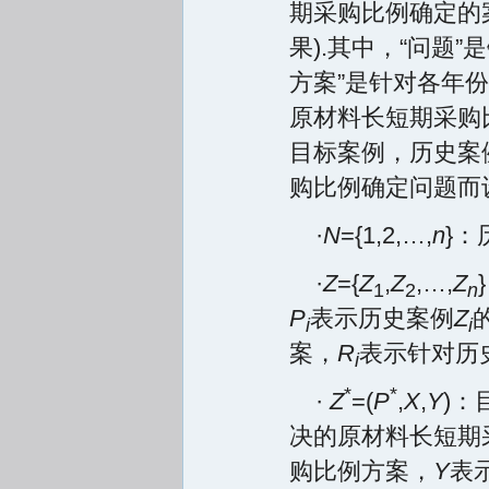
期采购比例确定的
果).其中，“问题
方案”是针对各年
原材料长短期采购
目标案例，历史案
购比例确定问题而
·
N
={1,2,…,
n
}：
·
Z
={
Z
,
Z
,…,
Z
1
2
n
P
表示历史案例
Z
i
i
案，
R
表示针对历
i
*
*
·
Z
=(
P
,
X
,
Y
)：
决的原材料长短期
购比例方案，
Y
表