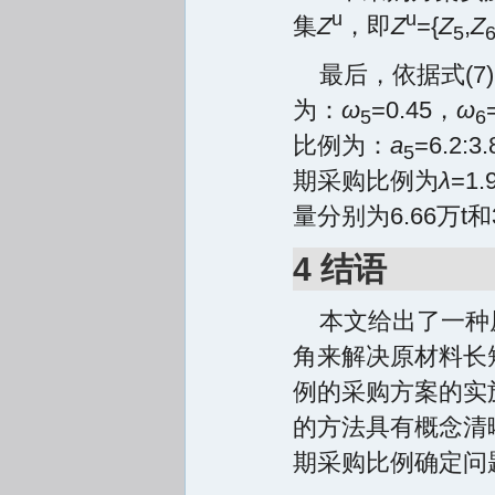
u
u
集
Z
，即
Z
={
Z
,
Z
5
最后，依据式(7
为：
ω
=0.45，
ω
5
6
比例为：
a
=6.2:3
5
期采购比例为
λ
=1
量分别为6.66万t和3
4 结语
本文给出了一种
角来解决原材料长
例的采购方案的实
的方法具有概念清
期采购比例确定问