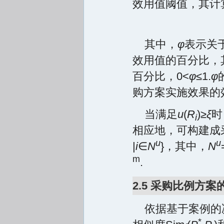
效用值阈值，其计
其中，
φ
表示关
效用值的百分比，
百分比，0<
φ
≤1.
φ
购方案实施效果的
当满足
u
(
R
)≥
ξ
时
i
相应地，可构建成
u
u
|
i
∈
N
}，其中，
N
m
.
2.5 采购比例方案
依据基于案例的
*