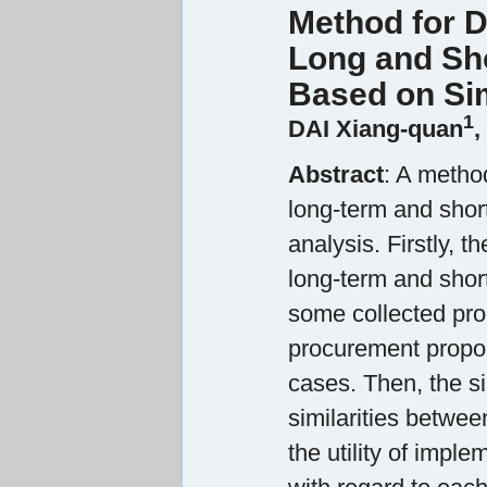
Method for D
Long and Sh
Based on Sim
1
DAI Xiang-quan
,
Abstract
: A metho
long-term and shor
analysis. Firstly, 
long-term and shor
some collected pro
procurement proport
cases. Then, the si
similarities betwee
the utility of impl