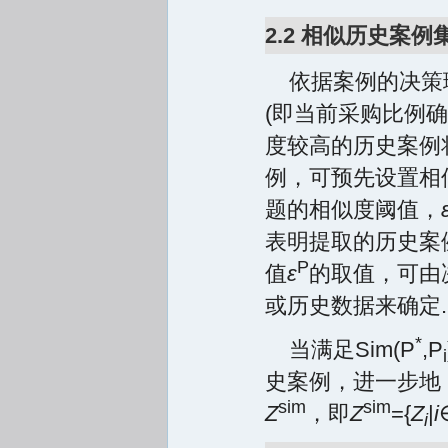
2.2 相似历史案例
依据案例的决策
(即当前采购比例确
度较高的历史案例
例，可预先设置相
题的相似度阈值，
表明提取的历史案
P
值
ε
的取值，可由
或历史数据来确定.
*
当满足Sim(P
,P
i
史案例，进一步地
sim
sim
Z
，即
Z
={
Z
|
i
i