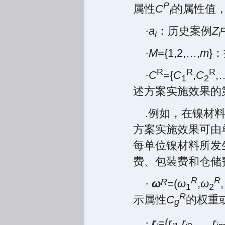
P
属性
C
的属性值
f
·
a
：历史案例
Z
i
i
·
M
={1,2,…,
m
}
R
R
R
·
C
={
C
,
C
,
1
2
述方案实施效果的
.例如，在镍材
方案实施效果可由
每单位镍材料所发
费、包装费和仓储
R
R
R
·
ω
=(
ω
,
ω
1
2
R
示属性
C
的权重
g
·
r
=(
r
,
r
,… ,
r