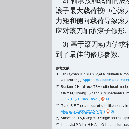
2) 轴承接触载荷的
滚子最大载荷较中心滚刀
力矩和侧向载荷导致滚
应对滚刀轴承滚子修形.
3) 基于滚刀动力学
到了最佳的修形参数.
参考文献
[1]
Tan Q,Zhen H Z,Xia Y M,et al.Numerical mod
verification[J].
Applied Mechanics and Mater
[2]
Rostami J.Hard rock TBM cutterhead modelin
[3]
Xia Y M,Ouyang T,Zhang X M.Mechanical model
,2012,19(7):1846-1852
.
(
4)
[4]
Teale R E.The concept of specific energy in r
Abstracts ,1965,2(1):57-73
.
(
6)
[5]
Snowdon R A,Ryley M D.Single and multiple 
[6]
Lindqvist P A,Lai H H,Alm O.Indentation fra