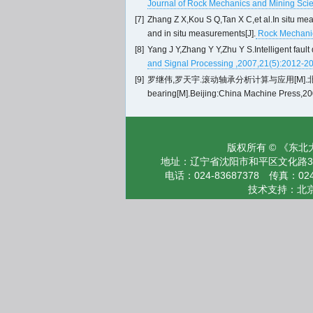
Journal of Rock Mechanics and Mining Sci
[7]
Zhang Z X,Kou S Q,Tan X C,et al.In situ meas
and in situ measurements[J].
Rock Mechanic
[8]
Yang J Y,Zhang Y Y,Zhu Y S.Intelligent faul
and Signal Processing ,2007,21(5):2012-2
[9]
罗继伟,罗天宇.滚动轴承分析计算与应用[M].北京:机械工业出版社,
bearing[M].Beijing:China Machine Press,20