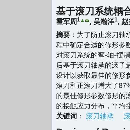
基于滚刀系统耦
1
1
霍军周
,
吴瀚洋
,
赵
摘要
：为了防止滚刀轴承
程中确定合适的修形参
对滚刀系统的弯-轴-摆
后基于滚刀轴承的滚子最
设计以获取最佳的修形
滚刀和正滚刀增大了87%和
的最佳修形参数修形的
的接触应力分布，平均接
关键词
：
滚刀轴承