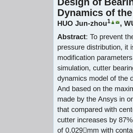
Design of Bear
Dynamics of the
1
HUO Jun-zhou
,
WU
Abstract
: To prevent th
pressure distribution, it
modification parameters
simulation, cutter beari
dynamics model of the d
And based on the maximu
made by the Ansys in or
that compared with cent
cutter increases by 87%
of 0.029mm with contact