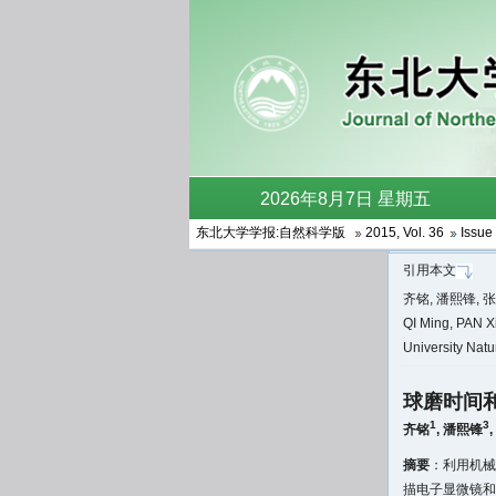
东北大学学报:自然科学版
2015
,
Vol. 36
Issue 
引用本文
齐铭, 潘熙锋,
QI Ming, PAN X
University Nat
球磨时间
1
3
齐铭
,
潘熙锋
,
摘要
：利用机械
描电子显微镜和