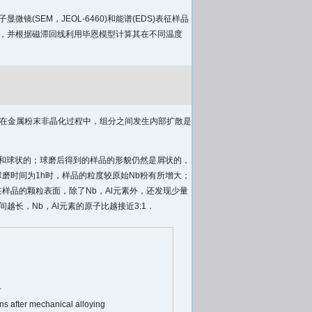
微镜(SEM，JEOL-6460)和能谱(EDS)表征样品
变温度，并根据磁滞回线利用毕恩模型计算其在不同温度
.在金属粉末非晶化过程中，组分之间发生内部扩散是
屑状和球状的；球磨后得到的样品的形貌仍然是屑状的，
磨时间为1h时，样品的粒度较原始Nb粉有所增大；
在样品的颗粒表面，除了Nb，Al元素外，还发现少量
长，Nb，Al元素的原子比越接近3:1．
片
 after mechanical alloying