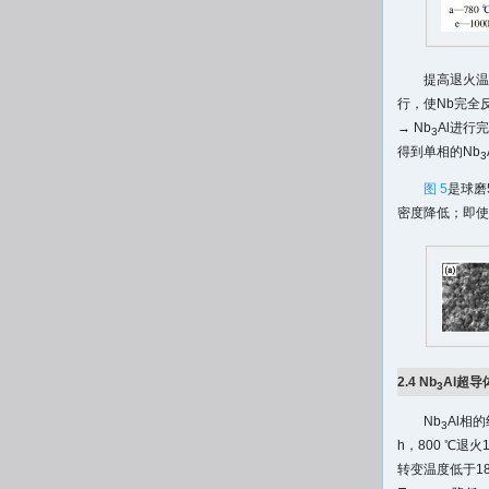
提高退火温
行，使Nb完全
→ Nb
Al进行
3
得到单相的Nb
3
图 5
是球磨
密度降低；即使
2.4 Nb
Al超导
3
Nb
Al相
3
h，800 ℃退
转变温度低于18