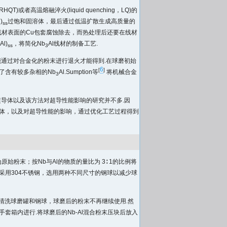
on，RHQT)或者高温熔融淬火(liquid quenching，LQ)的
)
过饱和固溶体，最后通过低温扩散生成高质量的
ss
将线材表面的Cu包套腐蚀除去，而热处理后还要在线材
l)
，将简化Nb
Al线材的制备工艺.
ss
3
能通过对合金化的粉末进行退火才能得到.在球磨初始
6
[
]
了含有较多杂相的Nb
Al.Sumption等
将机械合金
3
l超导体以及该方法对超导性能影响的研究并不多.因
导体，以及对超导性能的影响，通过优化工艺过程得到
Aesar)作为原始粉末；按Nb与Al的物质的量比为 3∶ 1的比例将
磨罐和钢球采用304不锈钢，选用两种不同尺寸的钢球以减少球
 清洗球磨罐和钢球，球磨后的粉末不再继续使用.然
的手套箱内进行.将球磨后的Nb-Al混合粉末压块后放入