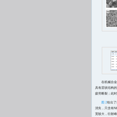
在机械合金
具有层状结构的
疲劳断裂；此时
图 2
给出了
消失，只含有Nb
宽较大，衍射峰