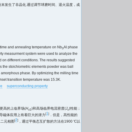
粉末发生了非晶化.通过调节球磨时间、退火温度，成
ing time and annealing temperature on Nb
Al phase
3
perty measurment system were used to analyze the
d on different conditions. The results suggested
s the stoichiometric elements powder was ball
o amorphous phase. By optimizing the milling time
nset transition temperature was 15.3K.
re
superconducting property
有更高的上临界场(
H
)和高场临界电流密度(
J
)性能；
c
2
c
1
[
]
超导磁体应用上有着巨大的潜力
．但是，高性能的
2
[
]
l二元相图
，通过平衡态互扩散的方法在1900 ℃以