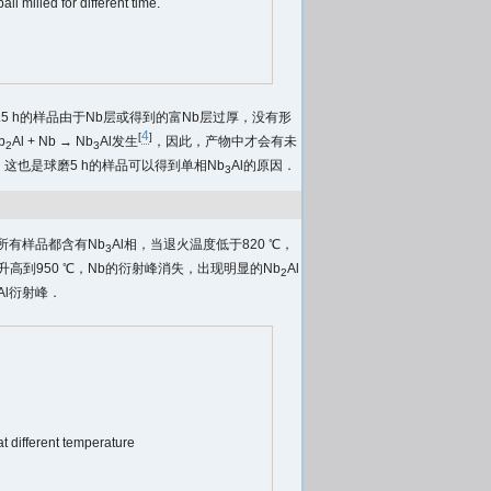
l milled for different time.
.5 h的样品由于Nb层或得到的富Nb层过厚，没有形
4
[
]
b
Al + Nb → Nb
Al发生
，因此，产物中才会有未
2
3
，这也是球磨5 h的样品可以得到单相Nb
Al的原因．
3
所有样品都含有Nb
Al相，当退火温度低于820 ℃，
3
升高到950 ℃，Nb的衍射峰消失，出现明显的Nb
Al
2
Al衍射峰．
 different temperature