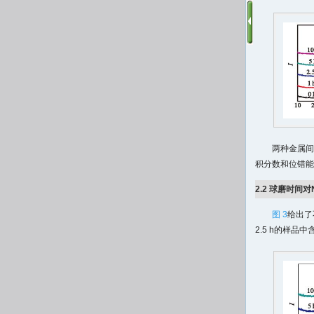
两种金属间
积分数和位错能的
2.2 球磨时间对
图 3
给出了
2.5 h的样品