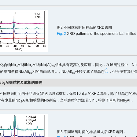
图2 不同球磨时间样品的XRD谱图
Fig. 2
XRD patterns of the specimens ball milled f
化合物Nb
A1和Nb
A1与Nb(Al)
相比具有更高的反应熵，因此，在球磨过程中，Nb(A
3
2
ss
9
[
]
增加使得Nb(Al)
相的自由能增大，Nb(Al)
便转变成了非晶态
，但并没有其他
ss
ss
Nb
Al微结构及成相的影响
3
不同球磨时间的样品退火(退火温度800℃，保温10h)后的XRD结果，除了非晶态的
中含有少量的Nb
Al相和明显的Nb剩余．当球磨时间增加到5 h，得到了单相的Nb
Al．
2
3
图3 不同球磨时间的样品退火后XRD谱图．