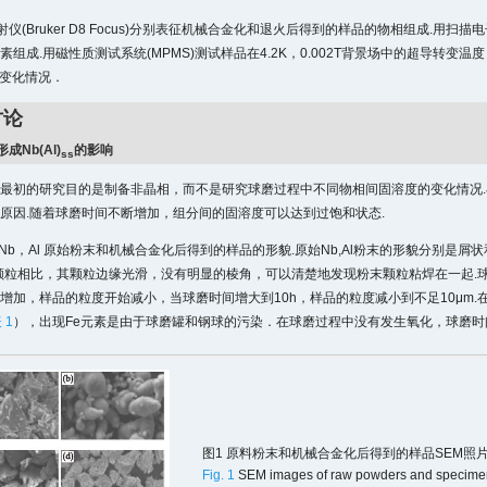
仪(Bruker D8 Focus)分别表征机械合金化和退火后得到的样品的物相组成.用扫描电子显
素组成.用磁性质测试系统(MPMS)测试样品在4.2K，0.002T背景场中的超导转
变化情况．
讨论
成Nb(Al)
的影响
ss
最初的研究目的是制备非晶相，而不是研究球磨过程中不同物相间固溶度的变化情况
原因.随着球磨时间不断增加，组分间的固溶度可以达到过饱和状态.
Nb，Al 原始粉末和机械合金化后得到的样品的形貌.原始Nb,Al粉末的形貌分别是
颗粒相比，其颗粒边缘光滑，没有明显的棱角，可以清楚地发现粉末颗粒粘焊在一起.球
增加，样品的粒度开始减小，当球磨时间增大到10h，样品的粒度减小到不足10μm.
 1
），出现Fe元素是由于球磨罐和钢球的污染．在球磨过程中没有发生氧化，球磨时间越
图1 原料粉末和机械合金化后得到的样品SEM照
Fig. 1
SEM images of raw powders and specimens