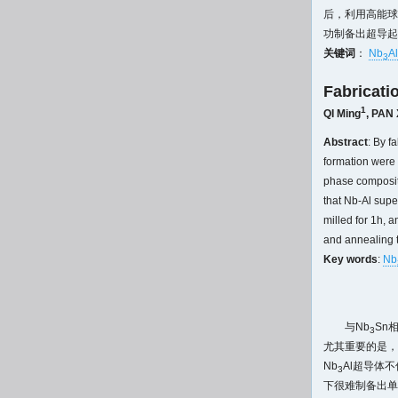
后，利用高能球磨
功制备出超导起始
关键词
：
Nb
Al
3
Fabricati
1
QI Ming
,
PAN 
Abstract
: By f
formation were 
phase compositi
that Nb-Al supe
milled for 1h, 
and annealing 
Key words
:
Nb
与Nb
Sn
3
尤其重要的是，
Nb
Al超导体不
3
下很难制备出单