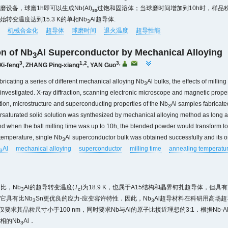
设备，球磨1h即可以生成Nb(Al)
过饱和固溶体；当球磨时间增加到10h时，样品
ss
转变温度达到15.3 K的单相Nb
Al超导体.
3
机械合金化
超导体
球磨时间
退火温度
超导性能
on of Nb
Al Superconductor by Mechanical Alloying
3
3
1,2
3,
Xi-feng
,
ZHANG Ping-xiang
,
YAN Guo
abricating a series of different mechanical alloying Nb
Al bulks, the effects of mill
3
investigated. X-ray diffraction, scanning electronic microscope and magnetic pro
on, microstructure and superconducting properties of the Nb
Al samples fabricate
3
rsaturated solid solution was synthesized by mechanical alloying method as long a
and when the ball milling time was up to 10h, the blended powder would transform t
temperature, single Nb
Al superconductor bulk was obtained successfully and its o
3
Al
mechanical alloying
superconductor
milling time
annealing temperatu
3
相比，Nb
Al的超导转变温度(
T
)为18.9 K，也属于A15结构和晶界钉扎超导体，但具
3
c
它具有比Nb
Sn更优良的应力-应变容许特性．因此，Nb
Al超导材料在科研用高场
3
3
仅要求其晶粒尺寸小于100 nm，同时要求Nb与Al的原子比接近理想的3:1．根据Nb-A
相的Nb
Al．
3