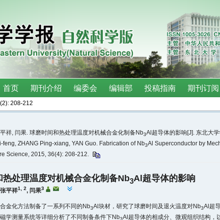
(2)
: 208-212
 张平祥, 闫果. 球磨时间和热处理温度对机械合金化制备Nb
Al超导体的影响[J]. 东北大学学报
3
i-feng, ZHANG Ping-xiang, YAN Guo. Fabrication of Nb
Al Superconductor by Mecha
3
ure Science, 2015, 36(4): 208-212.
和热处理温度对机械合金化制备Nb
Al超导体的影响
3
1, 2
3
张平祥
,
闫果
合金化方法制备了一系列不同的Nb
Al块材，研究了球磨时间及退火温度对Nb
Al
3
3
磁学测量系统等详细分析了不同制备条件下Nb
Al超导体的相成分、微观组织结构，以
3