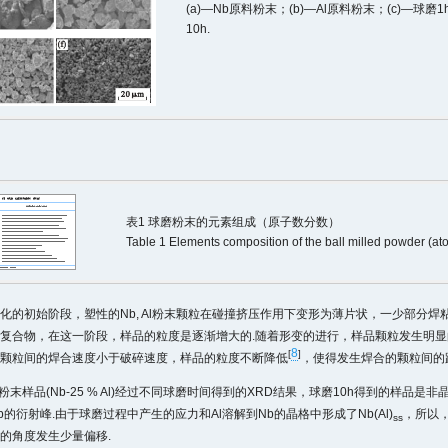
(a)—Nb原料粉末；(b)—Al原料粉末；(c)—球磨1h
10h.
表1 球磨粉末的元素组成（原子数分数）
Table 1 Elements composition of the ball milled powder (ato
化的初始阶段，塑性的Nb, Al粉末颗粒在碰撞挤压作用下变形为薄片状，一少部分
复合物，在这一阶段，样品的粒度是逐渐增大的.随着形变的进行，样品颗粒发生明
8
[
]
颗粒间的焊合速度小于破碎速度，样品的粒度不断降低
，使得发生焊合的颗粒间的
粉末样品(Nb-25 % Al)经过不同球磨时间得到的XRD结果，球磨10h得到的样品
的衍射峰.由于球磨过程中产生的应力和Al溶解到Nb的晶格中形成了Nb(Al)
，所以
ss
的角度发生少量偏移.