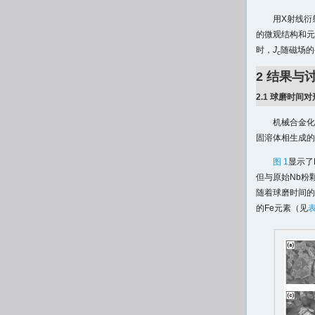
用X射线衍射
的微观结构和元
时，
J
随磁场的
c
2 结果与
2.1 球磨时间对形
机械合金化
固溶体相生成的
图 1
显示了
但与原始Nb粉
随着球磨时间的
的Fe元素（见
表