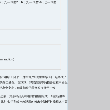
；(d)—球磨2.5 h；(e)—球磨5h；(f)—球磨
m fraction)
焊粘在钢球上.随后，这些薄片状颗粒焊合到一起形成了
显的加工硬化，在球球、球罐高频率的撞击过程中发生
距离也变小，但是颗粒的最终粒度趋于一致.
是非晶态的，其余样品具有相同的物相组成：Al的衍射峰
，此时Nb衍射峰与未球磨的粉末中Nb衍射峰相比半高