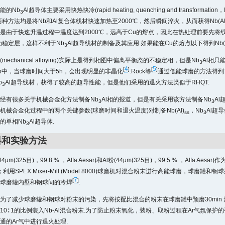
能的Nb
Al超导体主要采用快热快冷(rapid heating, quenching and transformati
3
两种方法均是将Nb和Al复合体线材快速加热至2000℃，然后瞬间淬火，从而获得Nb(Al
.但是由于快速升温过程中温度达到2000℃，远高于Cu的熔点，因此在热处理前要先
为稳定层，这样不利于Nb
Al超导线材的制备及其应用.如果能在Cu的熔点以下得到Nb(A
3
mechanical alloying)实际上是得到相图中偏离平衡态的不稳定相，但是Nb
Al相只
3
4
5
[
]
[
]
Nb中，当球磨时间大于5h，会出现明显的非晶化
.Rock等
通过低能球磨的方法得到
b
Al超导线材，获得了较高的超导性能，但是他们采用的退火方法类似于RHQT.
3
经有很多关于机械合金化方法制备Nb
Al相的报道，但是有关采用该方法制备Nb
A
3
3
机械合金化过程中的两个关键参数(球磨时间和退火温度)对制备Nb(Al)
，Nb
Al超
ss
3
的单相Nb
Al超导体.
3
料和实验方法
4μm(325目)，99.8 % ，Alfa Aesar)和Al粉(44μm(325目)，99.5 % ，Alfa 
合.利用SPEX Mixer-Mill (Model 8000)球磨机对混合粉末进行高能球磨，球
7
[
]
球磨罐内壁和钢球间的冷焊
.
为了减少球磨罐和钢球对粉末的污染，先将按配比混合的粉末在球磨罐中预磨30min
0∶ 1的比例装入Nb-Al混合粉末.为了防止粉末氧化，装粉、取粉过程在Ar气氛保护
通的Ar气中进行退火处理.