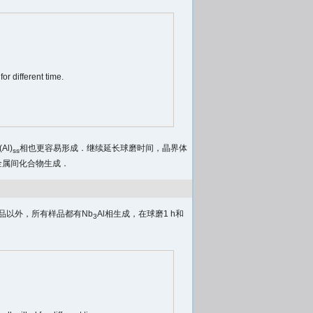
or different time.
l)
相也更容易形成．继续延长球磨时间，晶界体
ss
金属间化合物生成．
样品以外，所有样品都有Nb
Al相生成，在球磨1 h和
3