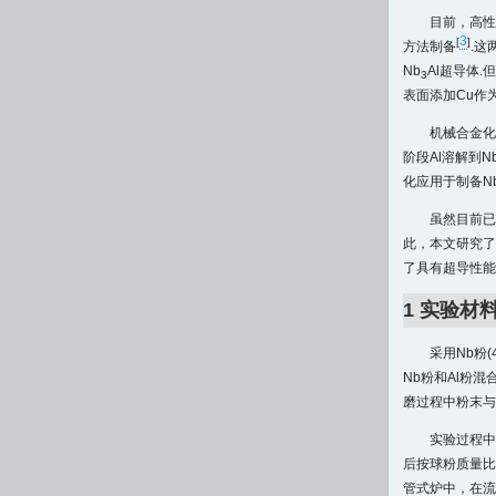
目前，高性
3
[
]
方法制备
.这
Nb
Al超导体
3
表面添加Cu作
机械合金化(
阶段Al溶解到
化应用于制备N
虽然目前已
此，本文研究了
了具有超导性能
1 实验材
采用Nb粉(4
Nb粉和Al粉混
磨过程中粉末与
实验过程中
后按球粉质量比1
管式炉中，在流