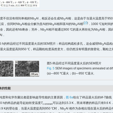
度不但没有得到单相的Nb
Al，相反还会生成Nb
Al相．这是由于当退火温度高于95
3
2
10
[
]
反应，但同时Nb
Al相会分解为贫Al的Nb
Al相和富Al的Nb
Al相
．1000 ℃短时
3
3
2
完全，因此还有Nb剩余；另外，Nb
Al相不能通过800 ℃的退火再转化为Nb
Al相．因
2
3
Al．
5 h的样品经过不同温度退火后的SEM照片：样品结构疏松多孔，这会减弱Nb
Al晶
3
退火温度提高到950 ℃，样品颗粒粒度虽然变大，但仍然没有明显的致密化，颗粒之
图5 样品经过不同温度退火后的SEM照片
Fig. 5
SEM images of specimens annealed at dif
(a)—800 ℃退火；(b)—950 ℃退火.
体的性能
的纯度和化学剂量比都是影响超导性能的主要原因．
图 6a
给出了样品退火后的
M-T
曲线
火10 h的样品的超导起始转变温度
T
可以达到15.3 K，而未球磨的样品只有9.6 
c-oneset
.9 K的理论值．当退火温度提高到950 ℃时，Nb
Al 相作为杂相出现在退火后的样品
2