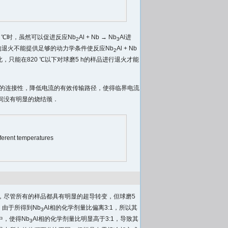
0 ℃时，虽然可以促进反应Nb
Al + Nb → Nb
Al进
2
3
间的退火不能提供足够的动力学条件使反应Nb
Al + Nb
2
此，只能在820 ℃以下对球磨5 h的样品进行退火才能
粒的连接性，降低电流的有效传输路径，使得临界电流
间没有明显的烧结颈．
ferent temperatures
，尽管所有的样品都具有明显的超导转变，但球磨5
K．由于所得到Nb
Al相的化学剂量比偏离3:1，所以其
3
中，使得Nb
Al相的化学剂量比明显高于3:1，导致其
3