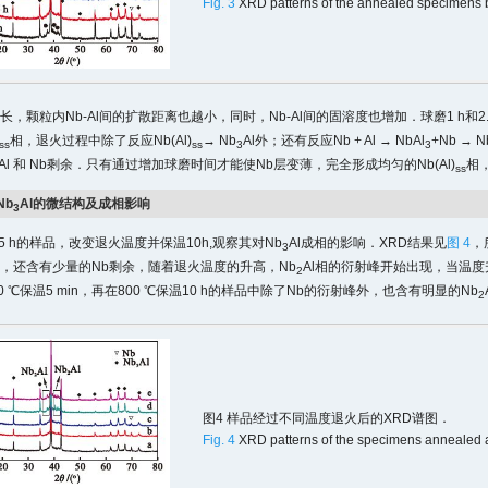
Fig. 3
XRD patterns of the annealed specimens bal
长，颗粒内Nb-Al间的扩散距离也越小，同时，Nb-Al间的固溶度也增加．球磨1 h和2
相，退火过程中除了反应Nb(Al)
→ Nb
Al外；还有反应Nb + Al → NbAl
+Nb → N
ss
ss
3
3
Al 和 Nb剩余．只有通过增加球磨时间才能使Nb层变薄，完全形成均匀的Nb(Al)
相
ss
Nb
Al的微结构及成相影响
3
5 h的样品，改变退火温度并保温10h,观察其对Nb
Al成相的影响．XRD结果见
图 4
，
3
相外，还含有少量的Nb剩余，随着退火温度的升高，Nb
Al相的衍射峰开始出现，当温度
2
0 ℃保温5 min，再在800 ℃保温10 h的样品中除了Nb的衍射峰外，也含有明显的Nb
2
图4 样品经过不同温度退火后的XRD谱图．
Fig. 4
XRD patterns of the specimens annealed at