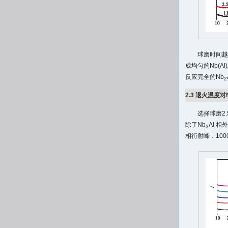
球磨时间越
成均匀的Nb(Al)
反应完全的Nb
2
2.3 退火温度对
选择球磨2.
除了Nb
Al 
3
相衍射峰．100