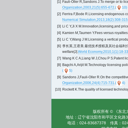
[1]
Fauli-Oller R,Sandons J.To merge or to lice
Organization,2003,21(5):655-672
.
(
10)
[2]
Ferrira F,Bode R.Licensing endogenous cost
Numerical Simulation,2013,18(2):308-315
[3]
Li C Y,Ji X M.Innovation,licensing,and price
[4]
Kamien M,Taumen Y.Fees versus royalties an
[5]
Li C Y,Wang J M.Licensing a vertical produc
[6]
李长英,王君美.最优技术授权及其社会福利分析[J].世界经济,20
welfare[J].
World Economy,2010,1(1):18-3
[7]
Wang K C A,Liang W J,Chou P S.Patent lic
[8]
Bagchi A,Arijit M.Technology licensing polic
(
5)
[9]
Sandons J,Fauli-Oller R.On the competitive e
Organization,2006,24(4):715-731
.
(
4)
[10]
Rockett K.The quality of licensed technolog