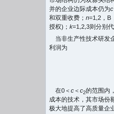
并的企业边际成本仍为
c
和双重收费；
n
=1,2
授权)；
k
=1,2,3则分
当非生产性技术研发
利润为
在0＜
c
＜
c
的范围内
2
成本的技术，其市场份
极大地提高了高质量企