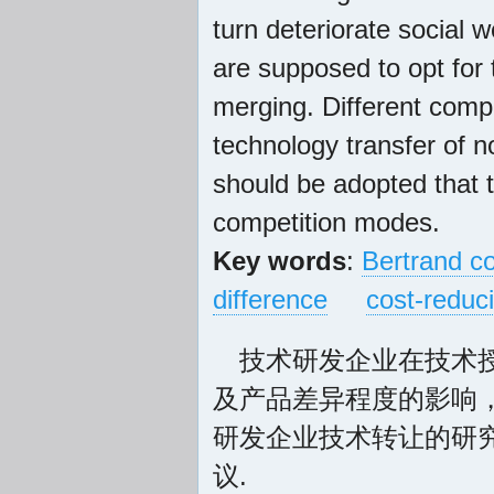
turn deteriorate social 
are supposed to opt for
merging. Different compe
technology transfer of n
should be adopted that 
competition modes.
Key words
:
Bertrand c
difference
cost-reduc
技术研发企业在技术
及产品差异程度的影响
研发企业技术转让的研
议.