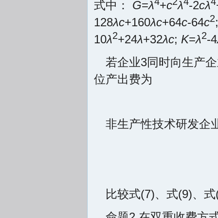
4
2
4
4
式中：
G
=
λ
+
c
λ
-2
cλ
2
128
λc
+160
λc
+64
c
-64
c
2
2
10
λ
+24
λ
+32
λc
;
K
=
λ
-4
若企业3同时向生产企
位产出费为
非生产性技术研发企
比较式(7)、式(9)、式
命题2 在双重收费方