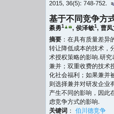
2015, 36(5): 748-752.
基于不同竞争方
1
1
綦勇
,
侯泽敏
,
曹凤
摘要
：在具有质量差异
转让降低成本的技术，
术授权策略的影响.研
兼并；双重收费的技术
化社会福利；如果兼并
则选择兼并对研发企业
产生不同的影响，因此
虑竞争方式的影响.
关键词
：
伯川德竞争