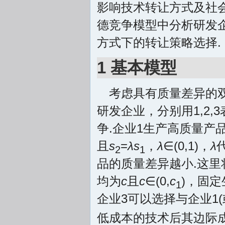
影响技术转让方式及社
德竞争模型中分析研发
方式下的转让策略选择.
1 基本模型
考虑具有质量差异的
研发企业，分别用1,2,
争.企业1生产高质量产
且
s
=
λs
，
λ
∈(0,1)，
λ
2
1
品的质量差异越小.这里
均为
c
且
c
∈(0,
c
)，固定
1
企业3可以选择与企业1
低成本的技术后其边际成