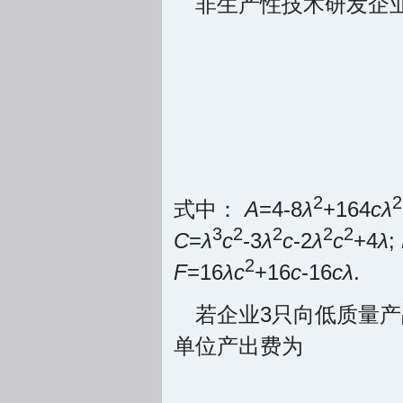
非生产性技术研发企
2
2
式中：
A
=4-8
λ
+164
cλ
3
2
2
2
2
C
=
λ
c
-3
λ
c
-2
λ
c
+4
λ
;
2
F
=16
λc
+16
c
-16
cλ
.
若企业3只向低质量
单位产出费为