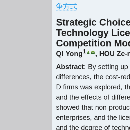
争方式
Strategic Choic
Technology Lice
Competition Mo
1
QI Yong
,
HOU Ze-
Abstract
: By setting up
differences, the cost-re
D firms was explored, t
and the effects of diffe
showed that non-product
enterprises, and the lic
and the degree of techno