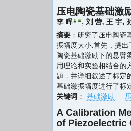
压电陶瓷基础激
李 晖
,
刘 营
,
王 宇
,
摘要
：研究了压电陶瓷
振幅度大小.首先，提
陶瓷基础激励下的悬臂
用理论和实验相结合的
题，并详细叙述了标定
基础激振幅度进行了标
关键词
：
基础激励
A Calibration M
of Piezoelectric