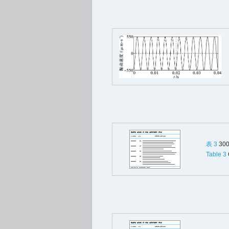
表 3
30
Table 3