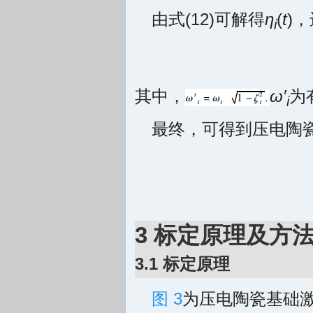
由式(12)可解得
η
(
t
)
i
其中，
ω′
为
i
最终，可得到压电陶
3 标定原理及方
3.1 标定原理
图 3
为压电陶瓷基础