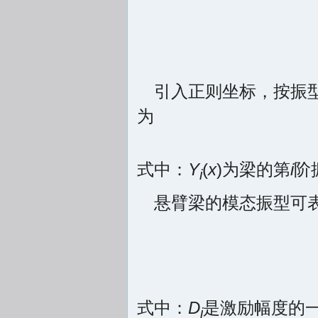
引入正则坐标，按振型
为
式中：
Y
(
x
)为梁的第
i
阶
i
悬臂梁的模态振型可
式中：
D
是激励幅度的
i