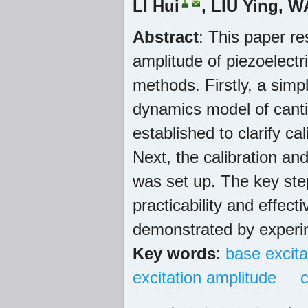
LI Hui
,
LIU Ying
,
W
Abstract
: This paper r
amplitude of piezoelectr
methods. Firstly, a simp
dynamics model of cant
established to clarify ca
Next, the calibration an
was set up. The key step
practicability and effec
demonstrated by experi
Key words
:
base excita
excitation amplitude
c