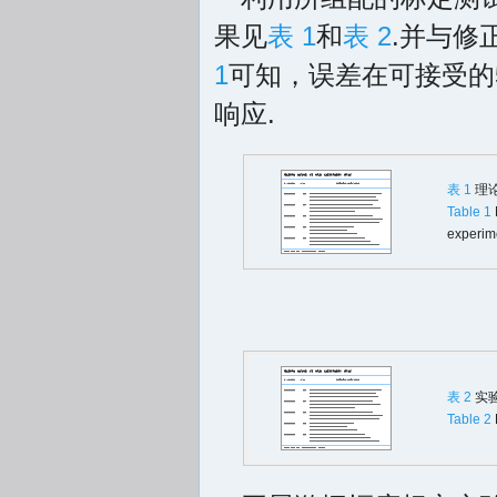
果见
表 1
和
表 2
.并与修
1
可知，误差在可接受的
响应.
表 1
理
Table 1
experime
表 2
实
Table 2