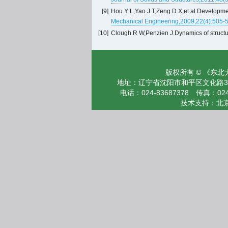
[9]
Hou Y L,Yao J T,Zeng D X,et al.Development
Mechanical Engineering
,2009,22(4):505-
[10]
Clough R W,Penzien J.Dynamics of structu