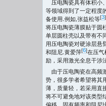
压电陶瓷具有体积小
等领域得到了一定程度
3
[
]
备使用.例如,张益松等
将压电陶瓷薄膜贴于圆
单层圆柱壳以及带有不同厚
用压电陶瓷对硬涂层悬
6
[
]
和阻尼.黄爱萍
在压气
励，采用激光全息干涉法
由于压电陶瓷在高频
势，很多学者希望将其
薄，质量轻，若采用直
将不可避免地对该类型
偏移，固有频率和阻尼