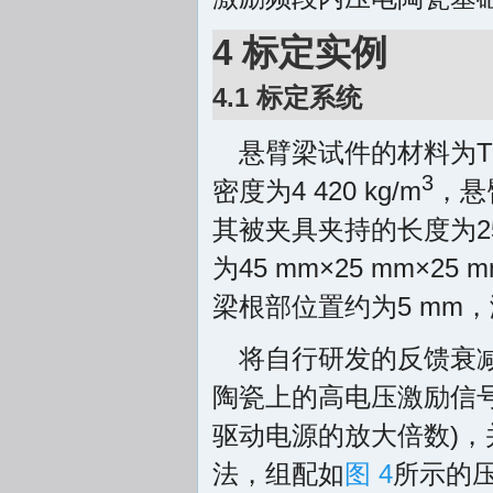
4 标定实例
4.1 标定系统
悬臂梁试件的材料为Ti-6
3
密度为4 420 kg/m
，悬
其被夹具夹持的长度为2
为45 mm×25 mm
梁根部位置约为5 mm
将自行研发的反馈衰
陶瓷上的高电压激励信号转
驱动电源的放大倍数)，
法，组配如
图 4
所示的