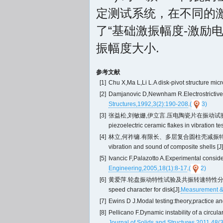
定测试系统，在不同的
了“基础激振幅度-激励
振幅度大小.
参考文献
[1]
Chu X,Ma L,Li L.A disk-pivot structure micr
[2]
Damjanovic D,Newnham R.Electrostrictive an
Structures
,1992,3(2):190-208
.
(
3)
[3]
张益松,刘敏姗,伊立言.压电陶瓷片在振动试验中的应用[J].实验
piezoelectric ceramic flakes in vibration test
[4]
林立,何祚镛.有限长、多层复合圆柱壳减振特性的研究[J].振动工
vibration and sound of composite shells [J]
[5]
Ivancic F,Palazotto A.Experimental conside
Engineering
,2005,18(1):8-17
.
(
2)
[6]
黄爱萍.轮盘振动特性试验及共振转速特性分析[J].测控技术,2007
speed character for disk[J].
Measurement & 
[7]
Ewins D J.Modal testing:theory,practice 
[8]
Pellicano F.Dynamic instability of a circul
Journal of Solids and Structures
,2011,48(