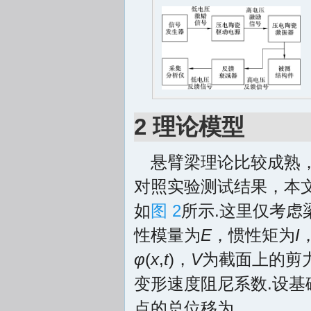
2 理论模型
悬臂梁理论比较成熟
对照实验测试结果，本
如
图 2
所示.这里仅考虑梁的
性模量为
E
，惯性矩为
I
φ
(
x
,
t
)，
V
为截面上的剪
变形速度阻尼系数.设基
点的总位移为