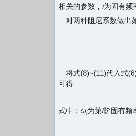
相关的参数，
i
为固有频
对两种阻尼系数做出
将式(8)~(11)代
可得
式中：
ω
为第
i
阶固有频
i