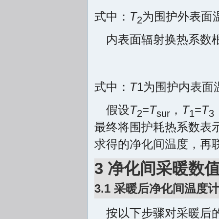
式中：
T
为围护外表面
2
内表面辐射换热系数根
式中：
T
1为围护内表面
假设
T
=
T
，
T
=
T
2
sur
1
3
最终将围护耗热系数表
求得的净化间温度，再联立
3 净化间采暖数
3.1 采暖后净化间温度
按以下步骤对采暖后