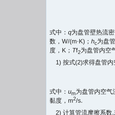
式中：
q
为盘管壁热流密
数，W/(m·K)；
h
为盘管
c
度，K；
T
f
为盘管内空气
2
1) 按式(2)求得盘
式中：
u
为盘管内空气流
m
2
黏度，m
/s.
2) 计算管流摩擦系数