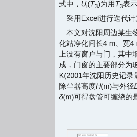
式中，
U
(
T
)为用
T
表
i
3
3
采用Excel进行迭代
本文对沈阳周边某生
化站净化间长4 m、宽4
上没有窗户与门，其中墙由
成，门窗的主要部分为玻
K(2001年沈阳历史记
除尘器高度
H
(m)与外径
δ
(m)可得盘管可缠绕的