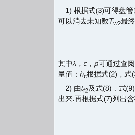
1) 根据式(3)可得
可以消去未知数
T
最
w2
其中
λ
，
c
，
ρ
可通过查阅
量值；
h
根据式(2)，式
c
2) 由
t
及式(8)，式(
f2
出来.再根据式(7)列出