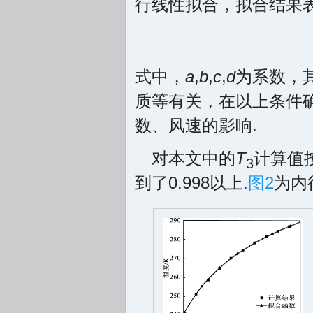
行线性拟合，拟合结果
式中，
a
,
b
,
c
,
d
为系数，
质等有关，在以上条件
数、风速的影响.
对本文中的
T
计算值
3
到了0.998以上.
图2
为内