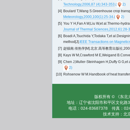
Technology,2006,87 (4):343-353
.
(
2)
[4]
Boulard T,Wang S.Greenhouse crop transpir
Meteorology,2000,100(1):25-34
.
(
2)
[5]
You Y H,Fan A W,Liu W,et al.Thermo-hydrauli
Journal of Thermal Sciences,2012,61:28-
[6]
Boadi A,Tsuchida Y,Todaka T,et al.Designing
method[J].
IEEE Transactions on Magnetic
[7]
赵镇南.传热学[M].北京:高等教育出版社,2008.(Zhao Zh
[8]
Kays W M,Crawford M E,Weigand B.Convect
[9]
Chen J,Muller-Steinhagen H,Duffy G G,et a
2)
[10]
Rohsenow W M.Handbook of heat transfer