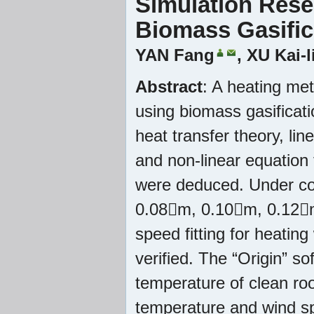
Simulation Rese
Biomass Gasific
YAN Fang
,
XU Kai-l
Abstract
: A heating me
using biomass gasificati
heat transfer theory, lin
and non-linear equation 
were deduced. Under con
0.08m, 0.10m, 0.12m 
speed fitting for heatin
verified. The “Origin” so
temperature of clean roo
temperature and wind s