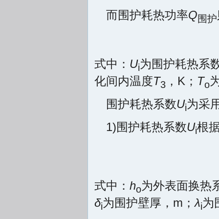
而围护耗热功率
Q
围护
式中：
U
为围护耗热系数
i
化间内温度
T
，K；
T
3
o
围护耗热系数
U
为采
i
1)围护耗热系数
U
根据
i
式中：
h
为外表面换热系
o
δ
为围护壁厚，m；
λ
为
i
i