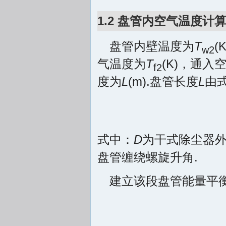
1.2 盘管内空气温度计
盘管内壁温度为
T
(
w2
气温度为
T
(K)，通入
f2
度为
L
(m).盘管长度
L
由式
式中：
D
为干式除尘器外
盘管缠绕螺旋升角.
建立该段盘管能量平衡