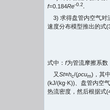
-0.2
f
=0.184
Re
.
3) 求得盘管内空气
速度分布模型推出的式(
式中：
f
为管流摩擦系数
又
St
≡
h
/(
ρcu
)，其
c
m
(kJ/(kg·K))、盘管内
热流密度，然后根据式(