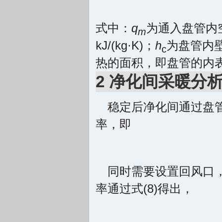
式中：
q
为通入盘管内空
m
kJ/(kg·K)；
h
为盘管内壁
c
热的面积，即盘管的内
2 净化间采暖分
稳定后净化间通过盘
率，即
同时需要设置回风口
率通过式(8)得出，