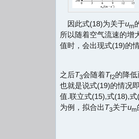
因此式(18)为关于
u
m
所以随着空气流速的增
值时，会出现式(19)的
之后
T
会随着
T
的降低
3
f2
也就是说式(19)的情况
值.联立式(15),式(18),
为例，拟合出
T
关于
u
3
m