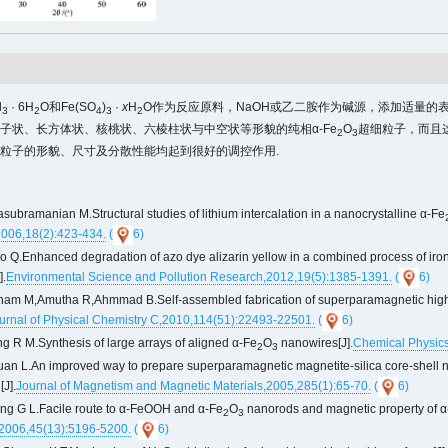
l
· 6H
O和Fe(SO
)
·
x
H
O作为反应原料，NaOH或乙二胺作为碱源，添加适量的
3
2
4
3
2
子状、长方体状、核桃状、六棱柱状与中空状等形貌的纯相α-Fe
O
超细粒子，而且这
2
3
粒子的形貌、尺寸及分散性能均起到很好的调控作用.
subramanian M.Structural studies of lithium intercalation in a nanocrystalline α-Fe
2006,18(2):423-434.
(
6)
o Q.Enhanced degradation of azo dye alizarin yellow in a combined process of iron
].
Environmental Science and Pollution Research,2012,19(5):1385-1391.
(
6)
am M,Amutha R,Ahmmad B.Self-assembled fabrication of superparamagnetic high
urnal of Physical Chemistry C,2010,114(51):22493-22501.
(
6)
g R M.Synthesis of large arrays of aligned α-Fe
O
nanowires[J].
Chemical Physics
2
3
an L.An improved way to prepare superparamagnetic magnetite-silica core-shell na
[J].
Journal of Magnetism and Magnetic Materials,2005,285(1):65-70.
(
6)
g G L.Facile route to α-FeOOH and α-Fe
O
nanorods and magnetic property of α
2
3
,2006,45(13):5196-5200.
(
6)