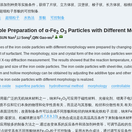
添加剂种类等实验条件，获得了片状、立方体状、汉堡状、梭子状、长方体状、核桃
超细粒子形貌的可控制备.
铁
超细粒子
水热法
形貌
可控制备
ble Preparation of α-Fe
O
Particles with Different 
2
3
1
2
2
SUN Nan
,
LI Song
,
QIN Gao-wu
ries of the iron oxide particles with different morphology were prepared by changin
 of surfactant. The morphology, size and crystal form of the iron oxide particles w
X-ray diffraction measurement. The results showed that the reaction temperature, 
y and size of the iron oxide particles. The iron oxide particles with sheet-like, cubic,
 and hollow morphology can be obtained by adjusting the additive type and other 
he iron oxide particles with different morphology is realized.
n oxide
superfine particles
hydrothermal method
morphology
controllable
用最广泛的无机纳米材料之一，纳米Fe
O
可应用于磁性材料、光催化剂、锂离子电
2
3
质不仅和它们本身的物理和化学性质有关，而且还与其形貌、粒径和分散性有关.有关
表面活性剂，改善制备条件可以合成不同形貌和粒径的纳米氧化铁粒子.目前，纳米F
6
7
8
9
10
[
,
,
,
,
]
胶-凝胶法、机械球磨法等
.水热合成法是在高温高压条件下来制备纳米材
应用较多的制备方法之一.通过改变体系的反应条件和添加剂种类等，可调节晶粒的
重点研究具有不同形貌纳米Fe
O
粒子可控制备，采用水热合成法，通过调节反应条件