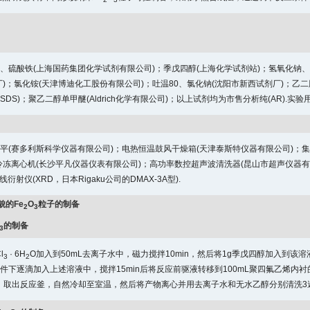
2
3
、硫酸铁(上海国药集团化学试剂有限公司)；季戊四醇(上海化学试剂站)；氢氧化钠
厂)；氯化铵(天津博迪化工股份有限公司)；吐温80、氯化钠(沈阳市新西试剂厂)；乙
DS)；聚乙二醇单甲醚(Aldrich化学有限公司)；以上试剂均为市售分析纯(AR).实验
平(赛多利斯科学仪器有限公司)；电热恒温鼓风干燥箱(天津泰斯特仪器有限公司)；
冷冻离心机(长沙平凡仪器仪表有限公司)；高功率数控超声波清洗器(昆山市超声仪器有限
射线衍射仪(XRD，日本Rigaku公司的DMAX-3A型).
貌的Fe
O
粒子的制备
2
3
的制备
3
l
· 6H
O加入到50mL去离子水中，磁力搅拌10min，然后将1g季戊四醇加入到该溶液中，继
3
2
件下逐滴加入上述溶液中，搅拌15min后将反应前驱液转移到100mL聚四氟乙烯内
后，取出反应釜，自然冷却至室温，然后将产物离心并用去离子水和无水乙醇分别清洗3遍