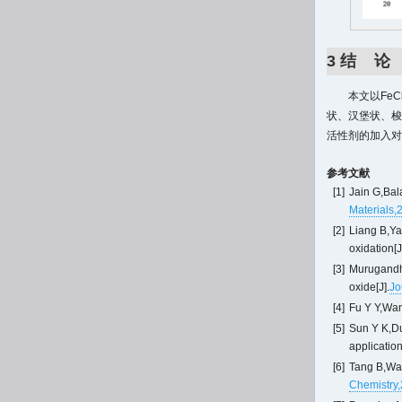
3 结 论
本文以FeC
状、汉堡状、梭
活性剂的加入对
参考文献
[1]
Jain G,Bala
Materials,
[2]
Liang B,Ya
oxidation[J
[3]
Murugandh
oxide[J].
Jo
[4]
Fu Y Y,Wan
[5]
Sun Y K,Du
application
[6]
Tang B,Wan
Chemistry