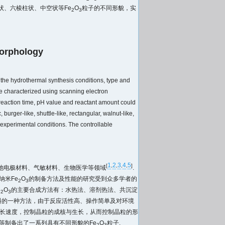
状、六棱柱状、中空状等Fe
O
粒子的不同形貌，实
2
3
Morphology
g the hydrothermal synthesis conditions, type and
ere characterized using scanning electron
reaction time, pH value and reactant amount could
 burger-like, shuttle-like, rectangular, walnut-like,
experimental conditions. The controllable
1
2
3
4
5
[
,
,
,
,
]
池电极材料、气敏材料、生物医学等领域
.
纳米Fe
O
的制备方法及性能的研究受到众多学者的
2
3
e
O
的主要合成方法有：水热法、溶剂热法、共沉淀
2
3
料的一种方法，由于反应活性高、操作简单及对环境
生长速度，控制晶粒的成核与生长，从而控制晶粒的形
等制备出了一系列具有不同形貌的Fe
O
粒子.