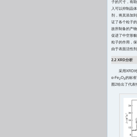
子的尺寸，有助
入可以抑制晶体
剂，将其添加到
证了各个粒子的
故所制备的产物
促进了中空形貌
粒子的作用，保
由于表面活性剂
2.2 XRD分析
采用XRD
α-Fe
O
的标准
2
3
图2给出了代表