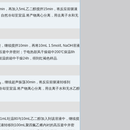
0min，再加入5mL乙二醇搅拌15min，将反应前驱液
釜，自然冷却至室温.将产物离心分离，用去离子水和无
搅拌10min，再将10mL 1.5mol/L NaOH溶液
压釜中并密封；于电热鼓风干燥箱中200℃保温8h
温烘箱中干燥24h，得到红褐色样品.
，继续超声振荡30min，将反应前驱液转移到
3
然冷却至室温.将产物离心分离，用去离子水和无水乙醇
将1mL吐温80与10mL乙二醇加入到该溶液中，继续搅
应前驱液转移到100mL聚四氟乙烯内衬的高压釜中并密