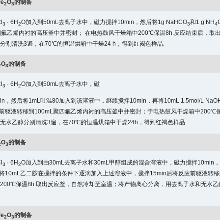
Fe
O
的制备
2
3
l
· 6H
O加入到50mL去离子水中，磁力搅拌10min，然后将1g NaHCO
和1 g NH
3
2
3
4
聚四氟乙烯内衬的高压釜中并密封； 在电热鼓风干燥箱中200℃保温8h.反应结束后，
分别清洗3遍，在70℃的恒温烘箱中干燥24 h，得到红褐色样品.
O
的制备
2
3
l
· 6H
O加入到50mL去离子水中，磁
3
2
in，然后将1mL吐温80加入到该溶液中，继续搅拌10min，再将10mL 1.5mol/
反应前驱液转移到100mL聚四氟乙烯内衬的高压釜中并密封；于电热鼓风干燥箱中200
无水乙醇分别清洗3遍，在70℃的恒温烘箱中干燥24h，得到红褐色样品.
O
的制备
2
3
l
· 6H
O加入到由30mL去离子水和30mL甲醇组成的混合溶液中，磁力搅拌10min
3
2
n，将10mL乙二胺在搅拌的条件下逐滴加入上述溶液中，搅拌15min后将反应前驱液转
200℃保温8h.取出反应釜，自然冷却至室温；将产物离心分离，用去离子水和无水乙醇
Fe
O
的制备
2
3