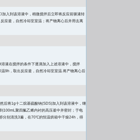
Cl加入到该溶液中，稍微搅拌后立即将反应前驱液转
取出反应釜，自然冷却至室温；将产物离心后并用去离
L NaOH溶液在搅拌的条件下逐滴加入上述溶液中，搅拌
℃保温9h，取出反应釜，自然冷却至室温.将产物离心后
，然后将1g十二烷基硫酸钠(SDS)加入到该溶液中，继
移到100mL聚四氟乙烯内衬的高压釜中并密封；于电
分别清洗3遍，在70℃的恒温烘箱中干燥24h，得