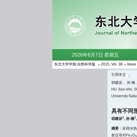
东北大学学报:自然科学版
2015
,
Vol. 36
Issue 
引用本文
胡建设， 孙 楠，
HU Jian-she, S
University Nat
具有不同形
1
1
胡建设
,
孙 楠
摘要
：采用水热
射仪等对Fe
O
2
3