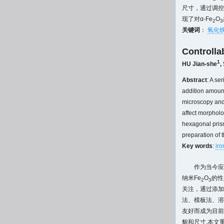
尺寸，通过调控
现了对α-Fe
O
2
3
关键词
：
氧化
Controlla
1
HU Jian-she
,
Abstract
: A se
addition amount
microscopy and 
affect morpholog
hexagonal prism
preparation of t
Key words
:
iro
作为当今应
纳米Fe
O
的性
2
3
关注，通过添加
法、模板法、溶
友好而成为目前
貌和尺寸.本文