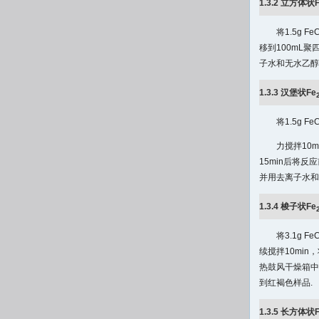
1.3.2 立方体状
将1.5g FeC
移到100mL
子水和无水乙醇
1.3.3 汉堡状Fe
将1.5g FeC
力搅拌10m
15min后将
并用去离子水和
1.3.4 梭子状Fe
将3.1g FeC
续搅拌10mi
热鼓风干燥箱中
到红褐色样品.
1.3.5 长方体状