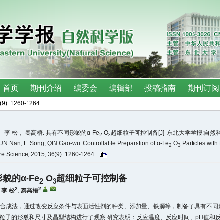
(9)
: 1260-1264
 李 松， 秦高梧. 具有不同形貌的α-Fe
O
超细粒子可控制备[J]. 东北大学学报:自然科学版 , 
2
3
UN Nan, LI Song, QIN Gao-wu. Controllable Preparation of α-Fe
O
Particles with
2
3
ure Science, 2015, 36(9): 1260-1264.
貌的α-Fe
O
超细粒子可控制备
2
3
2
2
,
李 松
,
秦高梧
合成法，通过改变反应条件与表面活性剂的种类、添加量、铁源等，制备了具有不同形
粒子的形貌和尺寸及晶型结构进行了观察.研究表明：反应温度、反应时间、pH值和反