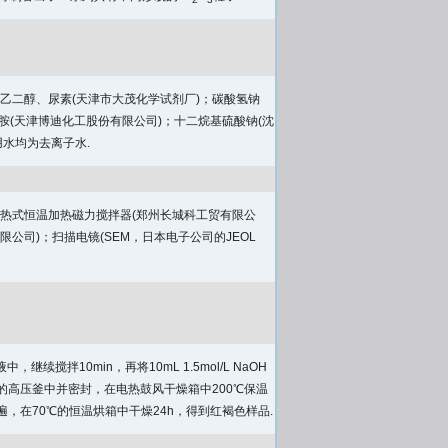
2
3
、乙二醇、尿素(天津市大茂化学试剂厂)；碳酸氢钠
二胺(天津博迪化工股份有限公司)；十二烷基硫酸钠(沈
用水均为去离子水.
集热式恒温加热磁力搅拌器(郑州长城科工贸有限公
公司)；扫描电镜(SEM，日本电子公司的JEOL
续搅拌10min，再将10mL 1.5mol/L NaOH
衬的高压釜中并密封，在电热鼓风干燥箱中200℃保温
，在70℃的恒温烘箱中干燥24h，得到红褐色样品.