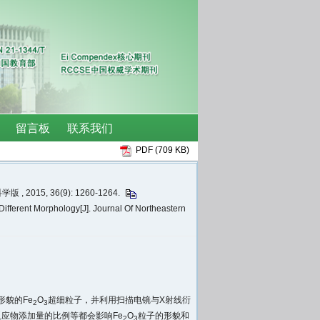
PDF (709 KB)
2015, 36(9): 1260-1264.
 Different Morphology[J]. Journal Of Northeastern
貌的Fe
O
超细粒子，并利用扫描电镜与X射线衍
2
3
应物添加量的比例等都会影响Fe
O
粒子的形貌和
2
3