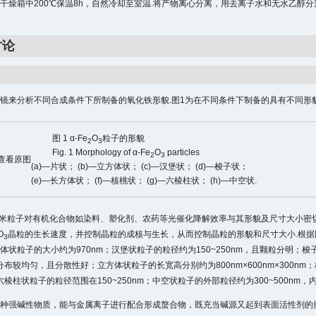
干燥箱中200℃保温8h，自然冷却至室温.将产物离心分离，用去离子水和无水乙醇分别
讨论
镜来分析不同合成条件下所制备的氧化铁形貌.图1为在不同条件下制备的具有不同形貌
图 1 α-Fe
O
粒子的形貌
2
3
Fig. 1 Morphology of α-Fe
O
particles
2
3
(a)—片状； (b)—立方体状； (c)—汉堡状； (d)—梭子状；
(e)—长方体状； (f)—核桃状； (g)—六棱柱状； (h)—中空状.
米粒子对有机化合物如染料、塑化剂、农药等光催化降解效率与其形貌及尺寸大小密
O
晶粒的生长速度，并控制晶粒的成核与生长，从而控制晶粒的形貌和尺寸大小.根据图1
3
体状粒子的大小约为970nm；汉堡状粒子的粒径约为150~250nm，且颗粒分明；梭子
m，分布较均匀，且分散性好；立方体状粒子的长宽高分别约为800nm×600nm×300
m；六棱柱状粒子的粒径范围在150~250nm；中空状粒子的外部粒径约为300~500nm，内部
种强碱性物质，能与金属离子进行配合形成螯合物，既充当碱源又起到表面活性剂的