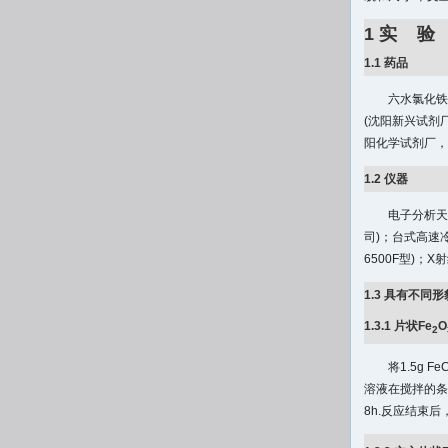
1 实 验
1.1 药品
六水氯化铁
(沈阳新兴试剂
阳化学试剂厂，S
1.2 仪器
电子分析天
司)；台式高速
6500F型)；X
1.3 具有不同形
1.3.1 片状Fe
O
2
将1.5g FeC
溶液在搅拌的条
8h.反应结束