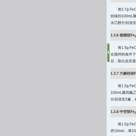
将2.7g FeC
转移到100m
水乙醇分别清洗
1.3.6 核桃状Fe
将1.5g FeC
在搅拌的条件下
后，取出反应釜
1.3.7 六棱柱状
将1.5g FeC
100mL聚四
分别清洗3遍，
1.3.8 中空状Fe
将1.5g FeC
拌10min，将