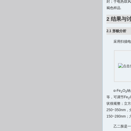
封；于电热鼓风
褐色样品.
2 结果与
2.1 形貌分析
采用扫描电
α-Fe
O
纳
2
3
等，可调节Fe
2
状很规整；立方
250~350n
150~280n
乙二胺是一