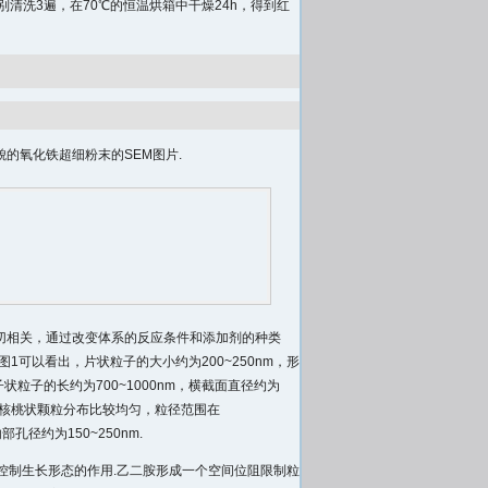
清洗3遍，在70℃的恒温烘箱中干燥24h，得到红
的氧化铁超细粉末的SEM图片.
切相关，通过改变体系的反应条件和添加剂的种类
可以看出，片状粒子的大小约为200~250nm，形
状粒子的长约为700~1000nm，横截面直径约为
nm；核桃状颗粒分布比较均匀，粒径范围在
孔径约为150~250nm.
控制生长形态的作用.乙二胺形成一个空间位阻限制粒