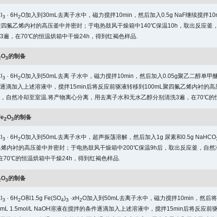
l
· 6H
O加入到30mL去离子水中，磁力搅拌10min，然后加入0.5g NaF继续搅拌1
3
2
L聚四氟乙烯内衬的高压釜中并密封；于电热鼓风干燥箱中140℃保温10h，取出反应
3遍，在70℃的恒温烘箱中干燥24h，得到红褐色样品.
O
的制备
2
3
l
· 6H
O加入到50mL去离 子水中，磁力搅拌10min，然后加入0.05g聚乙二醇单甲醚，继续
3
2
逐滴加入上述溶液中，搅拌15min后将反应前驱液转移到100mL聚四氟乙烯内衬的高
，自然冷却至室温.将产物离心分离，用去离子水和无水乙醇分别清洗3遍，在70℃的恒
Fe
O
的制备
2
3
l
· 6H
O加入到50mL去离子水中，超声振荡溶解，然后加入1g 尿素和0.5g NaHCO
3
2
氟乙烯内衬的高压釜中并密封；于电热鼓风干燥箱中200℃保温9h后，取出反应釜，自
在70℃的恒温烘箱中干燥24h，得到红褐色样品.
O
的制备
2
3
l
· 6H
O和1.5g Fe(SO
)
·
x
H
O加入到50mL去离子水中，磁力搅拌10min，然后
3
2
4
3
2
10mL 1.5mol/L NaOH溶液在搅拌的条件逐滴加入上述溶液中，搅拌15min后将反