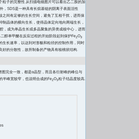
个粒子的完整性.从扫描电镜图片可以看出乙二胺的加
外，SDS是一种具有长烷基链的阴离子表面活性
核之间有足够的生长空间，避免了互相干扰，进而保
以抑制晶体的横向生长，使得晶体定向地向两端生长，
腔，成为单晶生长或多晶聚集的异类成核中心，进而
乙二醇单甲醚在反应过程的开始阶段起到保护Fe
O
2
3
的生长速率，以达到对形貌和粒径的控制作用，同时
良好的分散性，故所制备的产物具有核桃状结构.
谱图完全一致，都是α晶型，而且各衍射峰的峰位与
峰的半峰宽较窄，也说明合成的Fe
O
粒子结晶度较高.
2
3
les