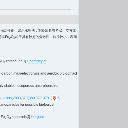
表面活性剂，采用水热法，制备出具有片状、立方体
些Fe
O
粒子具有较好的分散性，粒径较小，表面
2
3
O
compound[J].
Chemistry of
2
3
-carbon microelectrolysis and aerobic bio-contact
ly stable mesoporous amorphous iron
 Letters,2003,379(3/4):373-379.
(
6)
noparticles for possible biological
-Fe
O
nanorods[J].
Inorganic
2
3