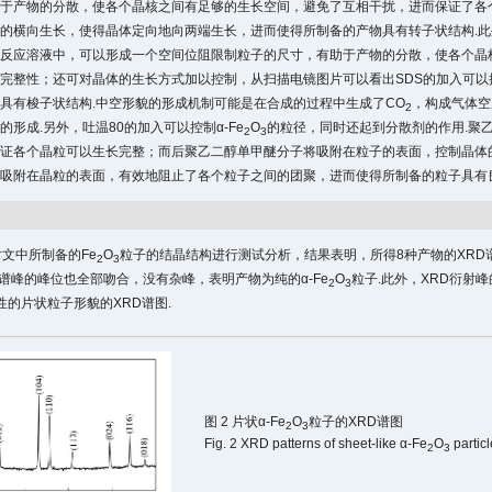
于产物的分散，使各个晶核之间有足够的生长空间，避免了互相干扰，进而保证了各
的横向生长，使得晶体定向地向两端生长，进而使得所制备的产物具有转子状结构.此
反应溶液中，可以形成一个空间位阻限制粒子的尺寸，有助于产物的分散，使各个晶
完整性；还可对晶体的生长方式加以控制，从扫描电镜图片可以看出SDS的加入可
具有梭子状结构.中空形貌的形成机制可能是在合成的过程中生成了CO
，构成气体空
2
的形成.另外，吐温80的加入可以控制α-Fe
O
的粒径，同时还起到分散剂的作用.聚
2
3
证各个晶粒可以生长完整；而后聚乙二醇单甲醚分子将吸附在粒子的表面，控制晶体
吸附在晶粒的表面，有效地阻止了各个粒子之间的团聚，进而使得所制备的粒子具有
对文中所制备的Fe
O
粒子的结晶结构进行测试分析，结果表明，所得8种产物的XRD
2
3
谱峰的峰位也全部吻合，没有杂峰，表明产物为纯的α-Fe
O
粒子.此外，XRD衍射
2
3
性的片状粒子形貌的XRD谱图.
图 2 片状α-Fe
O
粒子的XRD谱图
2
3
Fig. 2 XRD patterns of sheet-like α-Fe
O
partic
2
3