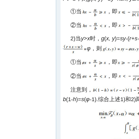
①当
，即
②当
，即
2)当
y
>
x
时，
g
(
x, y
)=
sy
-(
r+s
φ
，则
①当
，即
②当
，即
注意到，
b
(1-
h
)=
s
(
φ
-1).综合上述1)