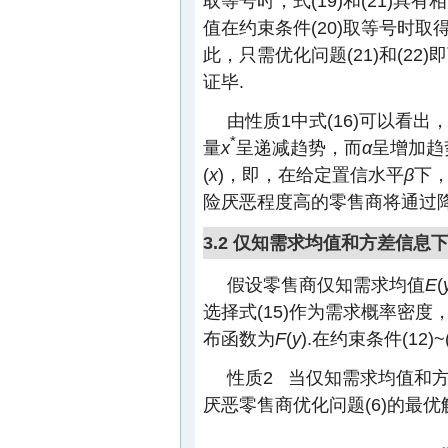
取等号时，式(19)和(21)具有
值在约束条件(20)取等号时取得
此，只需优化问题(21)和(22
证毕.
由性质1中式(16)可以看
*
量
x
呈递减趋势，而
α
呈增加趋势
(
x
)，即，在给定置信水平
β
下
险厌恶程度高的零售商将通过降
3.2 仅知需求均值和方差信
假设零售商仅知需求均值
E
(
选择式(15)作为需求概率密度
布函数为
F
(
y
).在约束条件(12)
性质2 当仅知需求均值和方
厌恶零售商优化问题(6)的最优