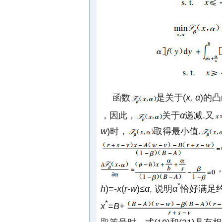
函数
是关于(
x, α
)的凸
，因此，
关于
α
递减.又
w
)时，
取得最小值.
*
h
)=-
x
(
r-w
)≤
α
, 说明
α
恰好满足约
*
x
=
B
+