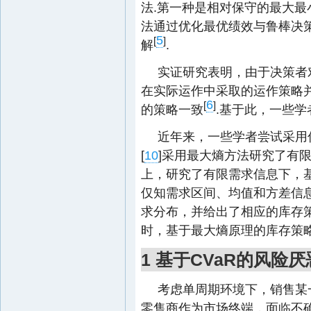
法.第一种是相对保守的最大最
法通过优化最优绩效与鲁棒决
5
[
]
解
.
实证研究表明，由于决策者
在实际运作中采取的运作策略
6
[
]
的策略一致
.基于此，一些
近年来，一些学者尝试采用
[
10
]采用最大熵方法研究了有
上，研究了有限需求信息下，
仅知需求区间、均值和方差信
求分布，并给出了相应的库存
时，基于最大熵原理的库存策略
1 基于CVaR的风险
考虑单周期环境下，销售某
零售商作为市场终端，面临不