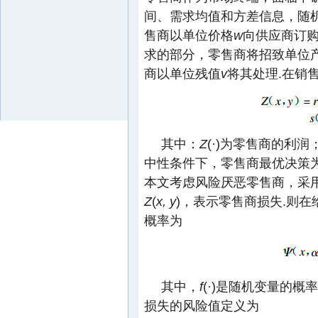
间、需求均值和方差信息，随
售商以单位价格
w
向供应商订
求的部分，零售商将招致单位
商以单位残值
v
将其处理.在销
其中：
Z
(·)为零售商的利润
中性条件下，零售商最优决策
本文考虑风险厌恶零售商，采用条
Z
(
x, y
)，表示零售商损失.则在
概率为
其中，
f
(·)是随机变量的概
损失的风险值定义为