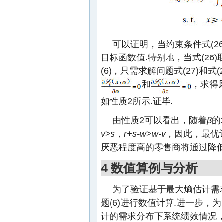
可以证明，当约束条件式(26)
目标函数值.特别地，当式(26)
(6)，只需求解问题式(27)和式
和
，求得
如性质2所示.证毕.
由性质2可以看出，随着
β
的
v
>
s
，
r+s-w
>
w-v
，因此，最优
厌恶程度高的零售商将通过降低
4 数值算例与分析
为了验证基于最大熵估计需
题(6)进行数值计算.进一步
计的需求分布下系统绩效情况