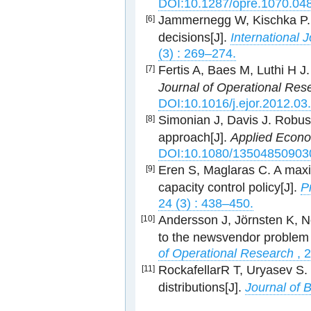
DOI:10.1287/opre.1070.04
Jammernegg W, Kischka P. 
[6]
decisions[J].
International 
(3) : 269–274.
Fertis A, Baes M, Luthi H 
[7]
Journal of Operational Res
DOI:10.1016/j.ejor.2012.03
Simonian J, Davis J. Robust
[8]
approach[J].
Applied Econo
DOI:10.1080/13504850903
Eren S, Maglaras C. A max
[9]
capacity control policy[J].
P
24 (3) : 438–450.
Andersson J, Jörnsten K, N
[10]
to the newsvendor problem w
of Operational Research
, 2
RockafellarR T, Uryasev S. C
[11]
distributions[J].
Journal of 