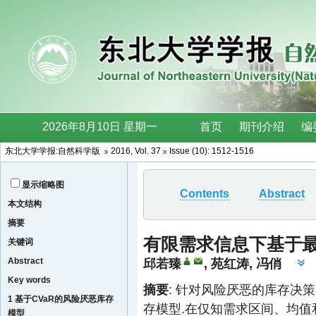
东北大学学报:自然科学版
2016, Vol. 37
Issue (10): 1512-1516
显示缩略图
Contents
Abstract
本文结构
摘要
有限需求信息下基于
关键词
Abstract
邱若臻
,
苑红涛
,
冯俏
Key words
摘要
: 针对风险厌恶的库存决策
1 基于CVaR的风险厌恶库存
存模型.在仅知需求区间、均
模型