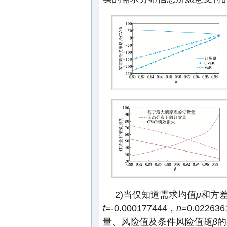
2)当仅知道需求均值
μ
和方
t
=-0.000177444，
n
=0.02263
量、风险值及条件风险值随
β
的