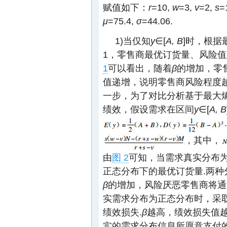
赋值如下：
r
=10,
w
=3,
v
=2,
s
μ
=75.4,
σ
=44.06.
1)当仅知
y
∈[
A, B
]时，根据
1，零售商最优订货量、风险
1
可以看出，随着
β
的增加，零
值递增，说明零售商风险程度
一步，为了对比分析基于最大
绩效，假设需求在区间
y
∈[
A, B
，其中，
由
图 2
可知，当需求真实分布
正态分布下的最优订货量.两种
β
的增加，风险厌恶零售商将通
实需求分布为正态分布时，采
绩效损失.
β
越高，绩效损失值越
实的需求分布信息所愿意支付的