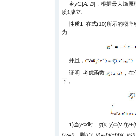
令
y
∈[
A, B
]，根据最大熵原
质1成立.
性质1 在式(10)所示的概
为
并且，
.
证明 考虑函数
，在
下，
1)当
y
≤
x
时，
g
(
x, y
)=(
v-r
)
y
+(
r-v=b
，则
g
(
x, y
)=-
by+hbx
,
y
≤
h