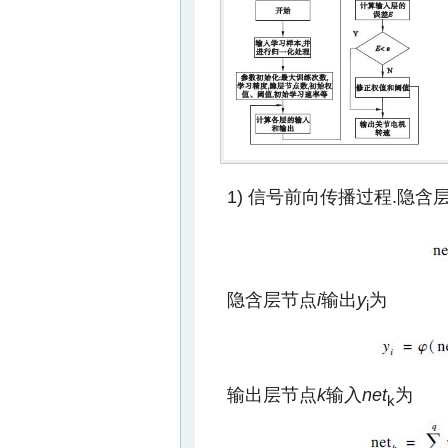
1) 信号前向传播过程.隐含
隐含层节点
i
输出
y
为
i
输出层节点
k
输入
net
为
k