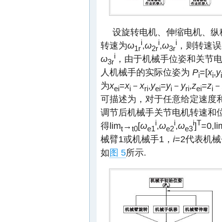
设旋转电机、伸缩电机、纵
i
i
i
转速为
ω
,
ω
,
ω
，则转速误
1r
2r
3r
i
ω
，由于机械手位姿和关节
3r
人机械手的实际位姿为
P
=[
x
,
y
i
i
i
为
x
=
x
－
x
,
y
=
y
－
y
,
z
=
z
－
ei
i
ri
ei
i
ri
ei
i
可描述为，对于任意给定速度
调节后机械手关节电机转速和
i
i
i
T
得lim
→
[
ω
,
ω
,
ω
]
=0,li
t
t
0
e1
e2
e3
械臂1或机械手1，
i
=2代表机
如
图 5
所示.