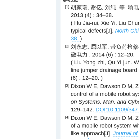
参考文献
胡家瑞, 谢亿, 刘纯, 等. 
[1]
2013 (4) : 34–38.
( Hu Jia-rui, Xie Yi, Liu Ch
typical defects[J].
North Chi
38.
)
刘永志, 屈以军. 带负荷检
[2]
徽电力 , 2014 (6) : 12–20.
( Liu Yong-zhi, Qu Yi-jun. 
line jumper drainage board 
(6) : 12–20. )
Dixon W E, Dawson D M, Zha
[3]
control of a mobile robot s
on Systems, Man, and Cyber
129–142.
DOI:10.1109/347
Dixon W E, Dawson D M, Zer
[4]
of a mobile robot system wi
like approach[J].
Journal o