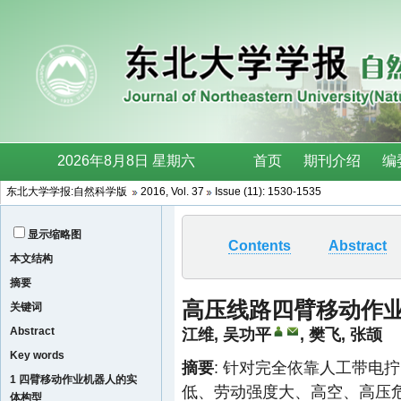
东北大学学报:自然科学版
2016, Vol. 37
Issue (11): 1530-1535
显示缩略图
Contents
Abstract
本文结构
摘要
高压线路四臂移动作业
关键词
Abstract
江维
,
吴功平
,
樊飞
,
张颉
Key words
摘要
: 针对完全依靠人工带电
1 四臂移动作业机器人的实
低、劳动强度大、高空、高压
体构型