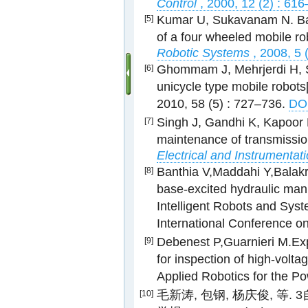
Control
, 2000, 12 (2) : 616
Kumar U, Sukavanam N. Back
[5]
of a four wheeled mobile ro
Robotic Systems
, 2008, 5 
Ghommam J, Mehrjerdi H, Sa
[6]
unicycle type mobile robots
2010, 58 (5) : 727–736.
DOI
Singh J, Gandhi K, Kapoor M
[7]
maintenance of transmission
Electrical and Instrumentat
Banthia V,Maddahi Y,Balakri
[8]
base-excited hydraulic manip
Intelligent Robots and Sy
International Conference 
Debenest P,Guarnieri M.Expl
[9]
for inspection of high-volta
Applied Robotics for the P
毛新涛, 包钢, 杨庆俊, 等
[10]