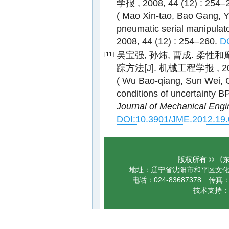
学报 , 2008, 44 (12) : 254–
( Mao Xin-tao, Bao Gang, Ya
pneumatic serial manipulato
2008, 44 (12) : 254–260.
D
吴宝强, 孙炜, 曹成. 柔
[11]
踪方法[J]. 机械工程学报 , 2012,
( Wu Bao-qiang, Sun Wei, Ca
conditions of uncertainty B
Journal of Mechanical Engi
DOI:10.3901/JME.2012.19