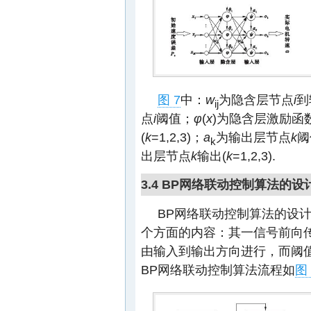
图 7
中：
w
为隐含层节点
i
到
ij
点
i
阈值；
φ
(
x
)为隐含层激励函
(
k
=1,2,3)；
a
为输出层节点
k
阈
k
出层节点
k
输出(
k
=1,2,3).
3.4 BP网络联动控制算法的设
BP网络联动控制算法的设
个方面的内容：其一信号前向
由输入到输出方向进行，而阈
BP网络联动控制算法流程如
图 