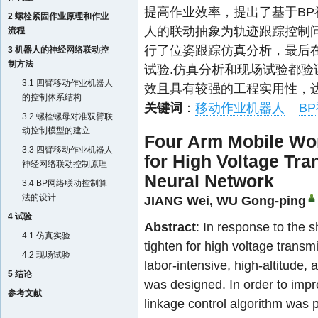
提高作业效率，提出了基于B
2 螺栓紧固作业原理和作业
人的联动抽象为轨迹跟踪控制问题
流程
行了位姿跟踪仿真分析，最后
3 机器人的神经网络联动控
制方法
试验.仿真分析和现场试验都
3.1 四臂移动作业机器人
效且具有较强的工程实用性，
的控制体系结构
关键词
：
移动作业机器人
B
3.2 螺栓螺母对准双臂联
动控制模型的建立
Four Arm Mobile Wor
3.3 四臂移动作业机器人
for High Voltage Tr
神经网络联动控制原理
Neural Network
3.4 BP网络联动控制算
法的设计
JIANG Wei
,
WU Gong-ping
4 试验
Abstract
: In response to the 
4.1 仿真实验
tighten for high voltage transmis
4.2 现场试验
labor-intensive, high-altitude,
5 结论
was designed. In order to impr
参考文献
linkage control algorithm was