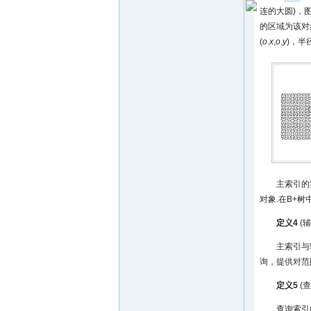
连的大圆)，
的区域为该对
(
o
.
x
,
o
.
y
)，半
主索引的
对象.在B+树
定义4
(辅
主索引与
询，提供对范
定义5
(查
查询索引