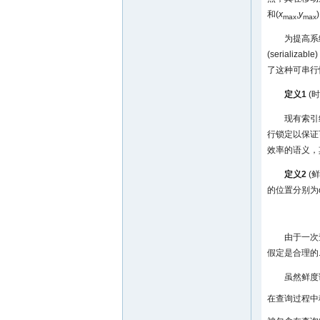
和(
x
,
y
max
max
为提高系
(serial
了这种可串行
定义1
(时
现有索引
行锁定以保证
效率的语义，
定义2
(鲜
的位置分别为
由于一次
假定是合理的
虽然鲜度
在查询过程中