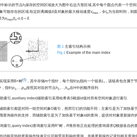
图中标示的节点
h
保存的空间区域放大为图中右边方形区域.其中每个圆点代表一个空间
i
象可能存在的区域.给定距离阈值
δ
及对象的最大移动速度
v
，令
t
为当前时间，则
max
n
径为
v
(
t
-
o
.
t
)＜
δ
.
max
n
图 1
主索引结构示例
Fig.1
Example of the main index
4
[
]
实现采用B+树
，其中存储
m
个指针，每个指针
p
指向一个链表
L
，该链表包含属于
i
i
中，指针
p
,…,
p
按照其对应的节点
h
,…,
h
在H中的顺序排列.
1
m
1
m
助索引,auxiliary index)辅助索引采用哈希表
S
根据id值对所有空间对象进行索引.
辅助索引都是对同一组空间对象O索引，然而它们的功能不同：主索引是为了加快基
围查询操作的支持，而辅助索引是为了加快基于对象id的查询，提供对对象更新操作的
询索引,query index)查询索引采用R*树，
R
将所有正在处理的查询请求
Q
根据各自的查
的功能是协助更新操作快速定位可能受其影响的查询，并将更新操作记录到相关查询中