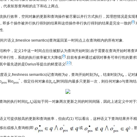
)，代表矩形查询框的左下和右上两点.
统执行效率，空间对象的更新和查询操作被尽量以并行方式执行，其理想情况是实现
8
[
]
izable)，即多个操作被并行执行得到的结果和这些操作串行执行得到的结果是完全一致的
性.
间片语义,timeslice semantics)查询返回某一时间点上在查询框内的所有对象.
结构中，定义1中这一时间点往往被默认为查询开始时刻.由于需要在查询开始时将查
9
[
]
可串行性，系统的执行效率被大大降低
.目前有多种通过减弱对事务可串行性的要
10
[
]
其中最先进的是Darius等提出的鲜度语义
.
度语义,freshness semantics)记查询框为
q
，查询开始时刻为
t
，结束时刻为
t
，记对
s
e
·
°
o
和
o
，假定任何对象在[
t
,
t
]时间段内最多只更新一次，则任何对象
o
与查询结
pos
pos
s
e
查询的执行时间(
t
,
t
)远短于同一对象两次更新之间的时间间隔，因此上述定义中对于
e
s
.
语义可提供较高的更新和查询效率，但由式(1) 可以看出，这种语义下查询结果并不
移出或移入查询框(即
或
)，