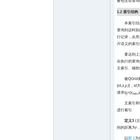
被包含在查询
1.2 索引结构
本索引结
查询到达时刻
行记录，从而
片语义的索引
要达到上
在执行的查询操作
主索引、辅助
被QGr
{id,
x
,
y
,
t
}，id
请求
q
={
x
,
j
min
主索引和
进行索引.
定义3
(主
间的距离为
r
以
图 1
为