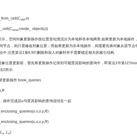
_from_cell(
C
,
o
)
old
_cell(
C
,creste_ object(
u
))
new
所示，空间对象更新操作按位置变化情况分为本地和非本地两类.如果更新为本地操作
间节点，则只需修改对象位置；而如果更新为非本地操作，则需要先将对象从原节点
点中.注意算法1第8,9行删除和加入对象时并不需要锁定相关的索引结构.
对象位置更新前，需先将更新操作记录到可能受其影响的查询中，即算法1中第1行hook_qu
法2所示.
更新操作 hook_queries
u
,
R
，操作完成后
u
与受其影响的查询连结在一起
_enclosing_queries(
o
.
x
,
o
.
y
,
R
)
_enclosing_queries(
u
.
x
,
u
.
y
,
R
)
(
L
,
L
)
u
o