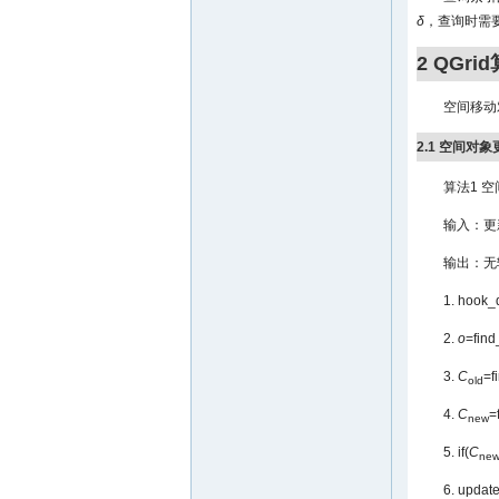
δ
，查询时需
2 QGri
空间移动
2.1 空间对
算法1 空间
输入：更
输出：无
1. hook_
2.
o
=find
3.
C
=f
old
4.
C
=
new
5. if(
C
ne
6. update