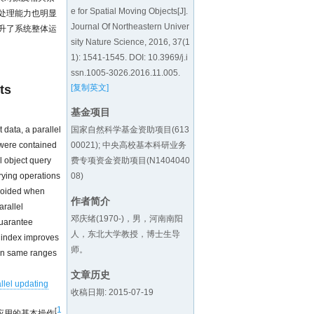
e for Spatial Moving Objects[J].
处理能力也明显
Journal Of Northeastern Univer
升了系统整体运
sity Nature Science, 2016, 37(1
1): 1541-1545. DOI:
10.3969/j.i
ssn.1005-3026.2016.11.005
.
ts
[复制英文]
基金项目
 data, a parallel
国家自然科学基金资助项目(613
 were contained
00021); 中央高校基本科研业务
l object query
费专项资金资助项目(N1404040
rying operations
08)
avoided when
作者简介
arallel
邓庆绪(1970-)，男，河南南阳
guarantee
人，东北大学教授，博士生导
e index improves
师。
 in same ranges
文章历史
llel updating
收稿日期: 2015-07-19
1
[
S)应用的基本操作