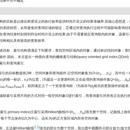
结果中并不确定.
构的目标是以接近鲜度语义的执行效率提供时间片语义的结果准确率.其核心思想是：
的系统快照，从而避免对查询区域的锁定；②通过对查询执行过程中可能影响查询结
在查询结束时刻得到符合时间片语义的结果.由于不需要锁定查询框内的对象，该索引
结构相比具有较高的更新效率.
述目标，索引结构需满足下列要求：查找空间区域内的对象；通过标识找到对象；查
.因此，本文提出一种面向查询的栅格索引结构(query oriented grid index,QGri
索引和查询索引.
id索引的目标数据有2种：空间对象和查询操作.记空间对象集为
O
={
o
,…,
o
}，其中任一
1
n
为
o
的唯一标识，
x
,
y
为位置，
t
为最近一次更新时间.正在处理的查询操作集
Q
={
q
,…,
q
i
1
e
y
,
x
,
y
,l}，前四项定义了一个矩形查询框，l为保存与
q
相关的更新操作的链表.
min
max
max
j
辅助索引采用不同的方式对同一组空间对象
O
进行索引，而查询索引对所有正在执行
索引,primary index)主索引采用Hilbert曲线
H
={
h
,…,
h
}填充整个空间，记曲线上相
1
m
，每个节点保存以
h
为中心、边长为
r
的正方形区域内所有空间对象.
i
11
[
]
例，左边被Hilbert曲线
填充的部分为整个空间，取出图中圆圈所示部分放大(放大