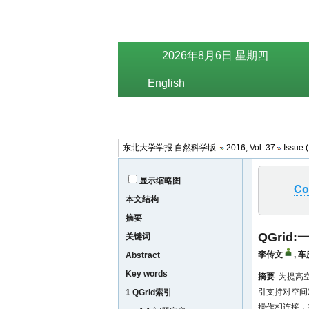
东北大学学报:自然科学版
2016, Vol. 37
Issue 
显示缩略图
Co
本文结构
摘要
QGri
关键词
李传文
,
车
Abstract
Key words
摘要
: 为提
引支持对空间
1 QGrid索引
操作相连接，