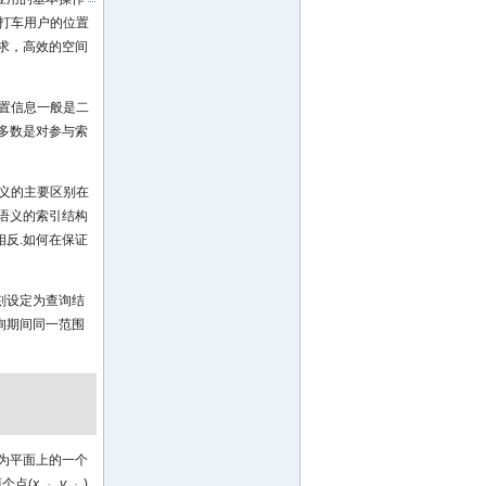
打车用户的位置
求，高效的空间
置信息一般是二
多数是对参与索
语义的主要区别在
语义的索引结构
反.如何在保证
刻设定为查询结
询期间同一范围
为平面上的一个
两个点(
x
,
y
)