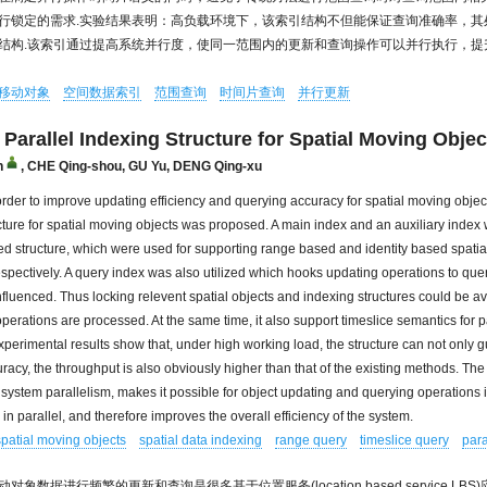
行锁定的需求.实验结果表明：高负载环境下，该索引结构不但能保证查询准确率，其
结构.该索引通过提高系统并行度，使同一范围内的更新和查询操作可以并行执行，提
移动对象
空间数据索引
范围查询
时间片查询
并行更新
 Parallel Indexing Structure for Spatial Moving Objec
n
,
CHE Qing-shou
,
GU Yu
,
DENG Qing-xu
 order to improve updating efficiency and querying accuracy for spatial moving object
cture for spatial moving objects was proposed. A main index and an auxiliary index
ed structure, which were used for supporting range based and identity based spatia
espectively. A query index was also utilized which hooks updating operations to que
nfluenced. Thus locking relevent spatial objects and indexing structures could be 
perations are processed. At the same time, it also support timeslice semantics for p
xperimental results show that, under high working load, the structure can not only 
racy, the throughput is also obviously higher than that of the existing methods. Th
 system parallelism, makes it possible for object updating and querying operations
n parallel, and therefore improves the overall efficiency of the system.
spatial moving objects
spatial data indexing
range query
timeslice query
para
对象数据进行频繁的更新和查询是很多基于位置服务(location based service,LB