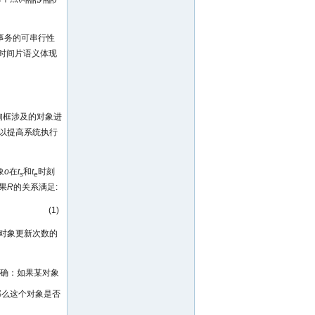
min
min
事务的可串行性
.时间片语义体现
询框涉及的对象进
求以提高系统执行
象
o
在
t
和
t
时刻
s
e
果
R
的关系满足:
(1)
对象更新次数的
精确：如果某对象
那么这个对象是否