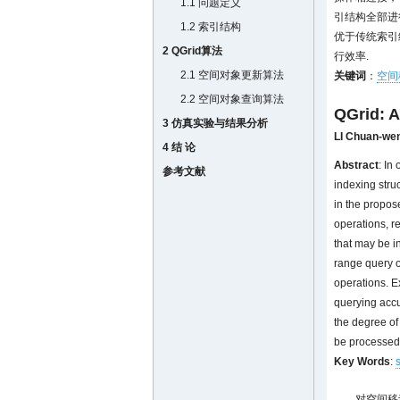
1.1 问题定义
引结构全部进
1.2 索引结构
优于传统索引
2 QGrid算法
行效率.
2.1 空间对象更新算法
关键词
：
空间
2.2 空间对象查询算法
QGrid: A
3 仿真实验与结果分析
LI Chuan-we
4 结 论
Abstract
: In
参考文献
indexing stru
in the propos
operations, r
that may be i
range query o
operations. E
querying accu
the degree of
be processed i
Key Words
:
对空间移动