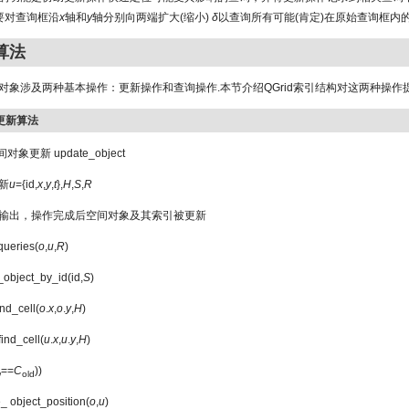
要对查询框沿
x
轴和
y
轴分别向两端扩大(缩小)
δ
以查询所有可能(肯定)在原始查询框内的
d算法
对象涉及两种基本操作：更新操作和查询操作.本节介绍QGrid索引结构对这两种操作
象更新算法
对象更新 update_object
新
u
={id,
x
,
y
,
t
},
H
,
S
,
R
输出，操作完成后空间对象及其索引被更新
queries(
o
,
u
,
R
)
_object_by_id(id,
S
)
ind_cell(
o
.
x
,
o
.
y
,
H
)
find_cell(
u
.
x
,
u
.
y
,
H
)
==
C
))
w
old
_ object_position(
o
,
u
)