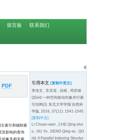
0
引用本文
[复制中英文]
PDF
李传文 , 车庆首 , 谷峪 , 邓庆绪 .
QGrid:一种空间移动对象并行索
引结构[J]. 东北大学学报:自然科
学版, 2016, 37(11): 1541-1545.
[复制中文]
LI Chuan-wen , CHE Qing-sho
用主索引和辅助索
u , GU Yu , DENG Qing-xu . QG
受其影响的查询
rid: A Parallel Indexing Structur
关对象及相关索