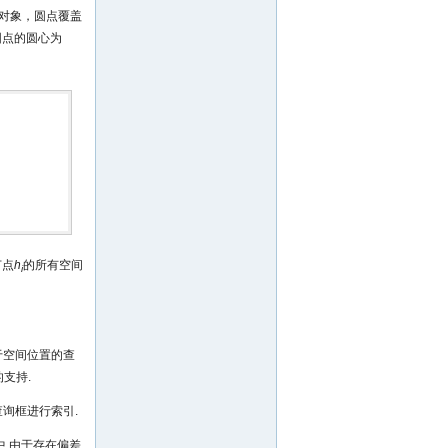
对象，圆点覆盖
圆点的圆心为
节点
h
的所有空间
i
于空间位置的查
支持.
询框进行索引.
.由于存在偏差