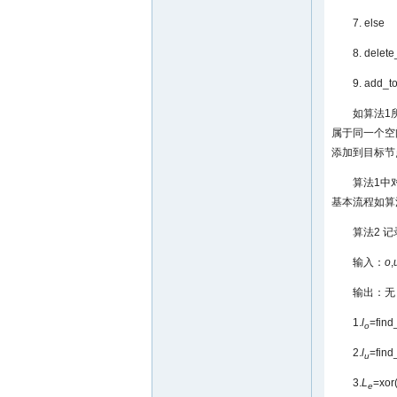
7. else
8. delete
9. add_to
如算法1
属于同一个空
添加到目标节
算法1中
基本流程如算
算法2 记录
输入：
o
,
输出：无
1.
l
=find
o
2.
l
=find
u
3.
L
=xor
e