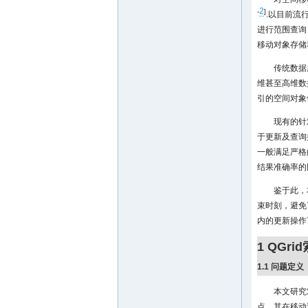
2
-
]
.以目前流
进行范围查询
移动对象存储
传统数据
维甚至高维数
引的空间对象
现有的针
于更新及查询
一般满足严格
结果准确率的
鉴于此，
束时刻，避免
内的更新操作
1 QGri
1.1 问题定义
本文研究
点，其在移动