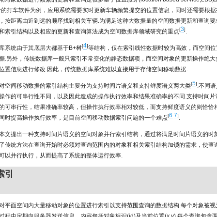
行的打车软件为例，应用系统需要实时更新车辆频繁提交的位置信息，同时还需要根据
，按距离由近到远的顺序找到相关车辆.为满足这种大数据量的空间数据更新和查询要
3
[
]
和索引结构以及相应的更新和查询算法成为空间数据库领域研究的重点
.
4
[
]
库系统由于其底层大都基于B+树
等结构，仅在索引线性数据时较为高效，而空间位
据.另外，传统数据库一般只索引不常变化的静态数据项，而空间对象的更新操作绝大
位置信息进行修改.因此，传统数据库系统难以直接用于存储空间移动数据.
5
[
]
对空间移动数据的索引结构主要分为支持时间片语义和支持鲜度语义两大类
.不同
操作的可串行性不同，以及因此造成的操作执行效率和结果准确率的不同.支持时间片
的可串行性，结果准确率较高，但操作执行效率相对较低，而支持鲜度语义的则恰恰相
6
7
[
-
]
同时提高操作执行效率，是目前空间移动数据索引问题的一个难点
.
本文提出一种支持时间片语义的空间对象并行索引结构，通过将满足时间片语义的时
了传统方法在查询开始时必须对查询范围内的对象和相关索引结构加锁的需求，使查
可以并行执行，从而提高了系统的整体运行效率.
d索引
对平面空间内大量移动对象的位置进行索引以支持范围查询的数据结构.每个对象被视
过程中定期向服务器发送信息，内容包括对象标识(id)及当前位置(
x
,
y
).每个查询包含