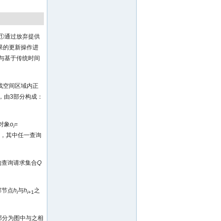
①通过放弃提供
果的更新操作进
与基于传统时间
找空间区域内正
d)，由3部分构成：
对象
o
=
i
}，其中任一查询
的查询请求集合
Q
邻节点
h
与
h
之
i
i
+1
部分为图中与之相