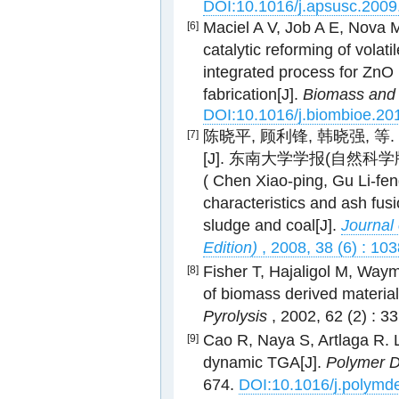
DOI:10.1016/j.apsusc.2009
Maciel A V, Job A E, Nova 
[6]
catalytic reforming of volat
integrated process for ZnO
fabrication[J].
Biomass and
DOI:10.1016/j.biombioe.20
陈晓平, 顾利锋, 韩晓强,
[7]
[J]. 东南大学学报(自然科学版) , 
( Chen Xiao-ping, Gu Li-fen
characteristics and ash fus
sludge and coal[J].
Journal
Edition)
, 2008, 38 (6) : 1
Fisher T, Hajaligol M, Waym
[8]
of biomass derived material
Pyrolysis
, 2002, 62 (2) : 
Cao R, Naya S, Artlaga R. 
[9]
dynamic TGA[J].
Polymer D
674.
DOI:10.1016/j.polymd