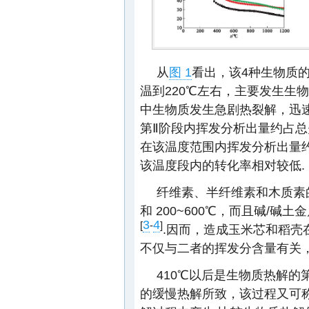
从
图 1
看出，该4种生物质的
温到220℃左右，主要发生生物
中生物质发生急剧热裂解，迅速
第Ⅱ阶段内挥发分析出量约占总
在该温度范围内挥发分析出量约
该温度段内的转化率相对较低.
纤维素、半纤维素和木质素的主要
和 200~600℃，而且碱/
3
4
[
-
]
.因而，造成玉米芯和稻壳在
不仅与二者的挥发分含量有关
410℃以后是生物质热解的
的缓慢热解所致，该过程又可