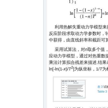
利用热解失重动力学模型来
反应阶段求取动力学参数时，
中获得，由直线斜率和截距可
采用试算法，对
n
取多个值
应动力学模型，通过对热重数
乘法计算拟合残差来描述.结果
2
ln[-ln(1-
x
)/
T
]为纵坐标，1/
T
为
表 3
试
Table 3