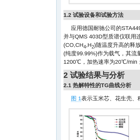
1.2 试验设备和试验方法
应用德国耐驰公司的STA4
并与QMS 403D型质谱仪联
(CO,CH
,H
)随温度升高的释
4
2
(纯度99.99%)作为载气，其流
1200℃，加热速率为20℃/m
2 试验结果与分析
2.1 热解特性的TG曲线分析
图 1
表示玉米芯、花生壳、稻