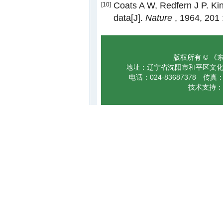
Coats A W, Redfern J P. Ki
[10]
data[J].
Nature
, 1964, 201 