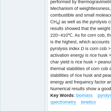
performed by thermogravimetri
Mechanism of weightlessness, r
combustible and small moleac
CH
) as well as the pyrolysis 
4
results showed that the weight
220~410℃. As for corn cob, 
is the highest, which accounts
pyrolysis index
D
is corn cob >
activation energy is rice husk 
char yield is rice husk > peanu
thermal stabilities of corn cob
stabilities of rice husk and pea
energy and frequency factor a
Numerical results show a good
Key Words
:
biomass
pyroly
spectrometry
kinetics