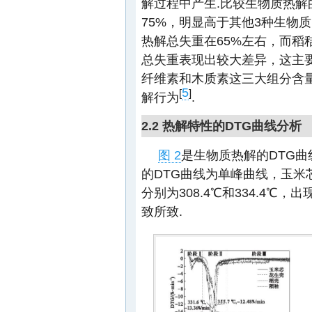
解过程中产生.比较生物质热
75%，明显高于其他3种生物
热解总失重在65%左右，而稻秸
总失重表现出较大差异，这主
纤维素和木质素这三大组分含
5
[
]
解行为
.
2.2 热解特性的DTG曲线分析
图 2
是生物质热解的DTG
的DTG曲线为单峰曲线，玉米
分别为308.4℃和334.4
致所致.