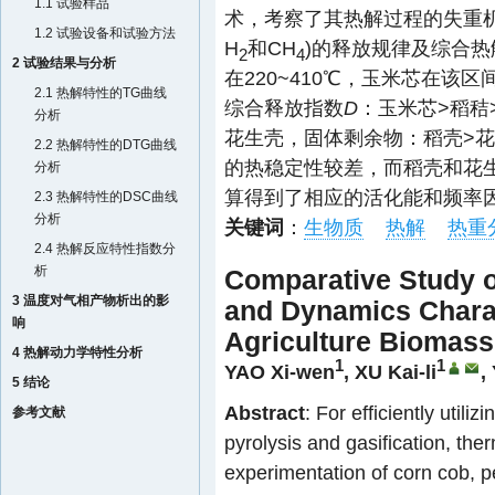
1.1 试验样品
术，考察了其热解过程的失重机
1.2 试验设备和试验方法
H
和CH
)的释放规律及综合热
2
4
2 试验结果与分析
在220~410℃，玉米芯在该
2.1 热解特性的TG曲线
综合释放指数
D
：玉米芯>稻秸
分析
花生壳，固体剩余物：稻壳>花
2.2 热解特性的DTG曲线
的热稳定性较差，而稻壳和花生壳的
分析
算得到了相应的活化能和频率
2.3 热解特性的DSC曲线
分析
关键词
：
生物质
热解
热重
2.4 热解反应特性指数分
析
Comparative Study o
3 温度对气相产物析出的影
and Dynamics Charact
响
Agriculture Biomas
4 热解动力学特性分析
1
1
YAO Xi-wen
,
XU Kai-li
,
5 结论
Abstract
: For efficiently util
参考文献
pyrolysis and gasification, th
experimentation of corn cob, p