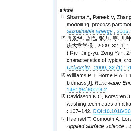
参考文献
Sharma A, Pareek V, Zhang
[1]
modelling, process paramete
Sustainable Energy
, 2015,
冉景煜, 曾艳, 张力, 等.
[2]
庆大学学报 , 2009, 32 (1) : 
( Ran Jing-yu, Zeng Yan, Zha
characteristics of typical c
University
, 2009, 32 (1) : 
Williams P T, Horne P A. The
[3]
biomass[J].
Renewable Ene
1481(94)90058-2
Davidsson K O, Korsgren J G
[4]
washing techniques on alka
: 137–142.
DOI:10.1016/S0
Haensel T, Comouth A, Lorenz
[5]
Applied Surface Science
, 