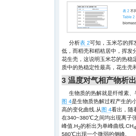
表 2
不
Table 2
biomas
分析
表 2
可知，玉米芯的挥
低，而稻壳和稻秸居中，挥发分
花生壳，这说明玉米芯的热稳
质中的热稳定性最高，花生壳
3 温度对气相产物析
生物质的热解就是纤维素、
图 4
是生物质热解过程产生的小
高的变化曲线.从
图 4
看出，随
在340~380℃之间均出现离
峰值.H
的析出为单峰曲线.CH
2
4
580℃出现一个微弱的侧峰.