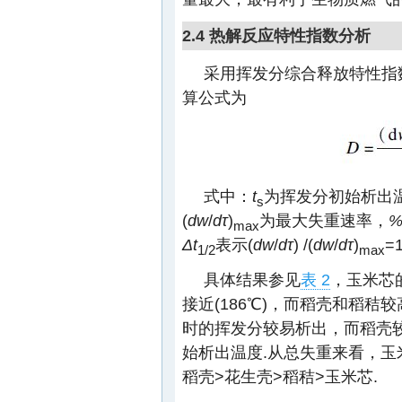
2.4 热解反应特性指数分析
采用挥发分综合释放特性指
算公式为
式中：
t
为挥发分初始析出
s
(
dw
/
dτ
)
为最大失重速率，
max
Δt
表示(
dw
/
dτ
) /(
dw
/
dτ
)
=
1/2
max
具体结果参见
表 2
，玉米芯
接近(186℃)，而稻壳和稻秸
时的挥发分较易析出，而稻壳
始析出温度.从总失重来看，玉
稻壳>花生壳>稻秸>玉米芯.