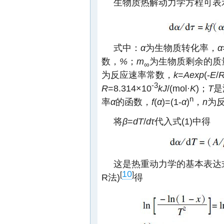
生物质热解动力学方程可表
式中：
α
为生物质转化率，
α
数，
%
；
m
为生物质剩余的质
∞
为反应速率常数，
k
=
Aexp
(-
E
/
-3
R
=8.314×10
kJ
/(mol·
K
)；
T
是
n
率
α
的函数，
f
(
α
)=(1-
α
)
，
n
为反
将
β
=
dT
/
dτ
代入式(1)中得
这是热重动力学的基本表达式，对于
10
[
]
R法)
得