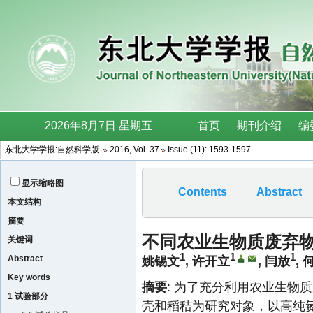
东北大学学报:自然科学版
2016, Vol. 37
Issue (11): 1593-1597
显示缩略图
Contents
Abstract
本文结构
摘要
不同农业生物质废弃
关键词
1
1
1
Abstract
姚锡文
,
许开立
,
闫放
,
Key words
摘要
: 为了充分利用农业生物
1 试验部分
壳和稻秸为研究对象，以高纯