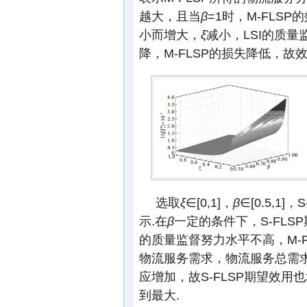
越大，且当
β
=1时，M-FLSP
小而增大，
ξ
减小，LSI的质量
降，M-FLSP的损失降低，故
选取
ξ
∈[0,1]，
β
∈[0.5,1]
示.在
β
一定的条件下，S-FLS
的质量监督努力水平不高，M-
物流服务需求，物流服务总需求
应增加，故S-FLSP期望效用
到最大.