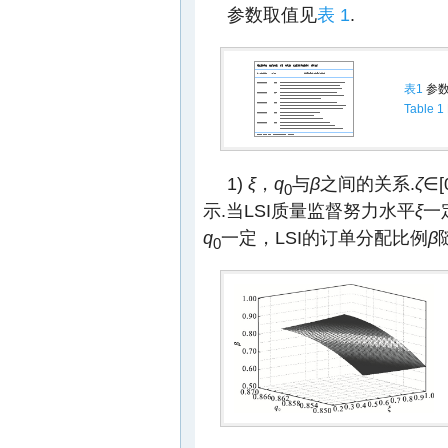
参数取值见
表 1
.
表1
参
Table 1
1)
ξ
，
q
与
β
之间的关系.
ζ
∈[0
0
示.当LSI质量监督努力水平
ξ
一
q
一定，LSI的订单分配比例
β
0