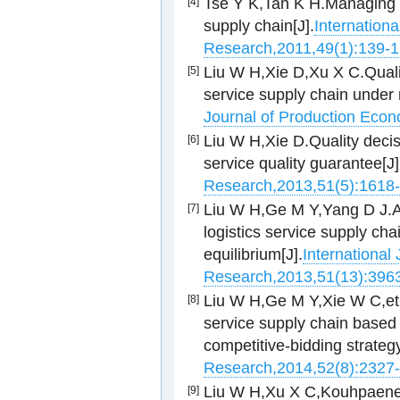
Tse Y K,Tan K H.Managing pro
[4]
supply chain[J].
Internationa
Research,2011,49(1):139-
Liu W H,Xie D,Xu X C.Qualit
[5]
service supply chain under m
Journal of Production Eco
Liu W H,Xie D.Quality decisi
[6]
service quality guarantee[J]
Research,2013,51(5):1618
Liu W H,Ge M Y,Yang D J.An
[7]
logistics service supply cha
equilibrium[J].
International
Research,2013,51(13):396
Liu W H,Ge M Y,Xie W C,et a
[8]
service supply chain based
competitive-bidding strategy
Research,2014,52(8):2327
Liu W H,Xu X C,Kouhpaeneja
[9]