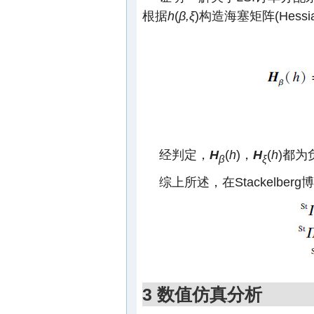
根据
h
(
β,ξ
)构造海塞矩阵(Hessian
经判定，
H
(
h
)，
H
(
h
)都为
β
ξ
综上所述，在Stackelbe
3 数值仿真分析