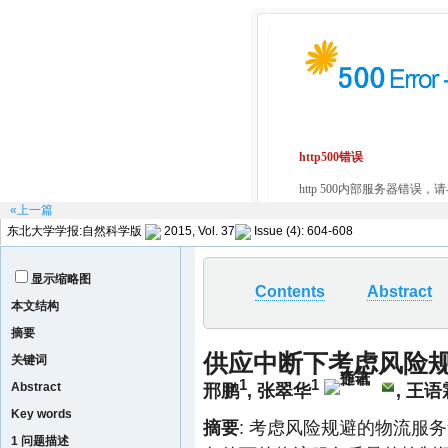
«上一篇
东北大学学报:自然科学版
2015, Vol. 37
Issue (4): 604-608
显示缩略图
Contents
Abstract
本文结构
摘要
供应中断下考虑风险
关键词
1
1
Abstract
邢鹏
,
张翠华
,
王语
Key words
摘要
: 考虑风险规避的物流服务集
1 问题描述