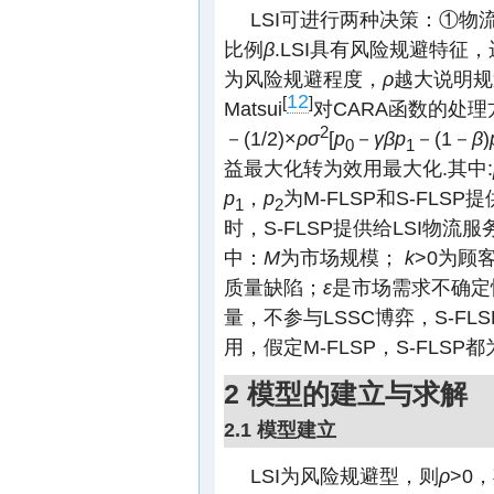
LSI可进行两种决策：①物
比例
β
.LSI具有风险规避特征
为风险规避程度，
ρ
越大说明规
12
[
]
Matsui
对CARA函数的处理
2
－(1/2)×
ρσ
[
p
－
γβp
－(1－
β
)
0
1
益最大化转为效用最大化.其中:
p
，
p
为M-FLSP和S-FLS
1
2
时，S-FLSP提供给LSI物流
中：
M
为市场规模；
k
>0为顾
质量缺陷；
ε
是市场需求不确定
量，不参与LSSC博弈，S-FL
用，假定M-FLSP，S-FLSP
2 模型的建立与求解
2.1 模型建立
LSI为风险规避型，则
ρ
>0