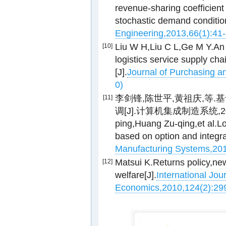
revenue-sharing coefficient 
stochastic demand condition
Engineering,2013,66(1):41
Liu W H,Liu C L,Ge M Y.An 
[10]
logistics service supply ch
[J].
Journal of Purchasing 
0)
李剑锋,陈世平,黄祖庆,等
[11]
调[J].计算机集成制造系统,2013,19
ping,Huang Zu-qing,et al.Lo
based on option and integrat
Manufacturing Systems,201
Matsui K.Returns policy,ne
[12]
welfare[J].
International Jou
Economics,2010,124(2):29