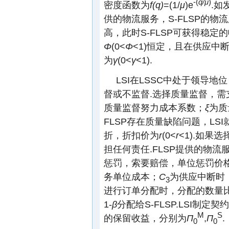
-(
q/μ
)
密度函数为
f(q)
=(1/
μ
)e
.如
供的物流服务，S-FLSP的
高，此时S-FLSP可获得稳定的
Φ
(0<
Φ
<1)恒定，且在供应
为
γ
(0<
γ
<1).
LSI在LSSC中处于领导地
督或不监督.选择质量监督，需
质量监督努力成本系数；
ξ
为质
FLSP存在质量缺陷问题，LS
折，折扣价为
r
(0<
r
<1).如果
担任何责任.FLSP提供的物流
惩罚，索要赔偿，单位惩罚价
务单位成本；
C
为供应中断时，
3
进行订单分配时，分配的数量
1-
β
分配给S-FLSP.LSI制定
M
S
的保留收益，分别为
Π
,
Π
.
0
0