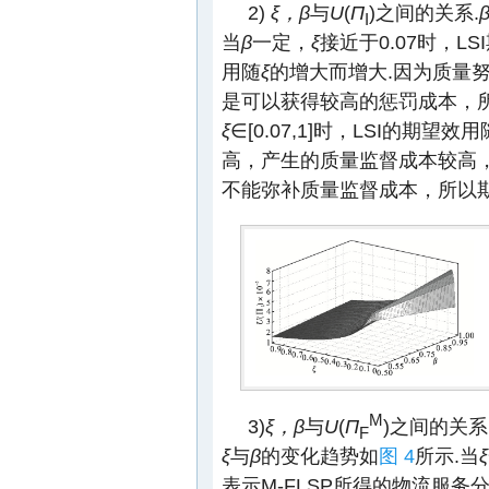
2)
ξ，β
与
U
(
Π
)之间的关系.
I
当
β
一定，
ξ
接近于0.07时，L
用随
ξ
的增大而增大.因为质量
是可以获得较高的惩罚成本，
ξ
∈[0.07,1]时，LSI的期望效用
高，产生的质量监督成本较高
不能弥补质量监督成本，所以期
M
3)
ξ，β
与
U
(
Π
)之间的关系
F
ξ
与
β
的变化趋势如
图 4
所示.当
ξ
表示M-FLSP所得的物流服务