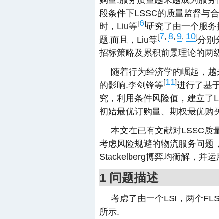
段条件下LSSC的质量监督与合
6
[
]
时，Liu等
研究了由一个服务
7
8
9
10
[
,
,
,
]
题.而且，Liu等
分别
招标策略及累积前景理论的两
随着行为经济学的崛起，越
11
[
]
的影响.李剑锋等
进行了基于
究，利用条件风险值，建立了LSI
初始最优订购量、期权最优购买
本文在已有文献对LSSC
考虑风险规避的物流服务问题，
Stackelberg博弈均衡解
1 问题描述
考虑了由一个LSI，两个F
所示.