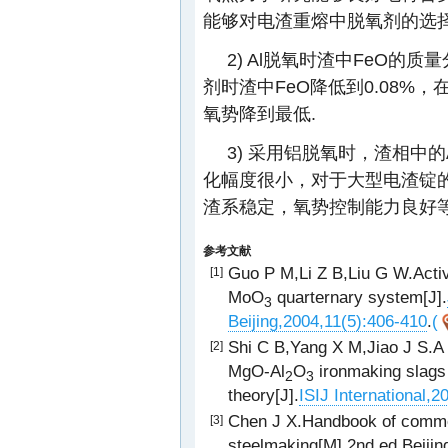
能够对电渣重熔中脱氧剂的选择
2) Al脱氧时渣中FeO的质量
剂时渣中FeO降低到0.08
氧势降到最低.
3) 采用铝脱氧时，渣相中的A
化幅度很小，对于大型电渣锭的长
渣系稳定，氧势控制能力良好等
参考文献
Guo P M,Li Z B,Liu G W.Activ
[1]
MoO
quarternary system[J].
3
Beijing,2004,11(5):406-410
.
(
Shi C B,Yang X M,Jiao J S.A 
[2]
MgO-Al
O
ironmaking slags
2
3
theory[J].
ISIJ International,
Chen J X.Handbook of common
[3]
steelmaking[M].2nd ed.Beijing