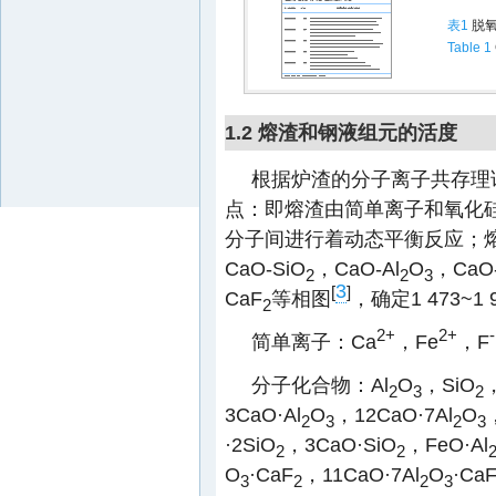
表1
脱氧
Table 1
1.2 熔渣和钢液组元的活度
根据炉渣的分子离子共存理
点：即熔渣由简单离子和氧化
分子间进行着动态平衡反应；
CaO-SiO
，CaO-Al
O
，CaO-
2
2
3
3
[
]
CaF
等相图
，确定1 473~1
2
2+
2+
-
简单离子：Ca
，Fe
，F
分子化合物：Al
O
，SiO
2
3
2
3CaO·Al
O
，12CaO·7Al
O
2
3
2
3
·2SiO
，3CaO·SiO
，FeO·Al
2
2
O
·CaF
，11CaO·7Al
O
·Ca
3
2
2
3