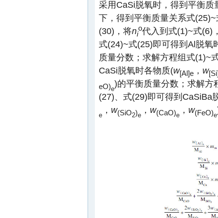
采用CaSi脱氧时，得到平衡质量分
下，得到平衡质量关系式(25)~
o
(30)，将
n
代入到式(1)~式(6)
i
式(24)~式(25)即可得到Al脱
质量分数；求解方程组式(1)~式(6)
CaSi脱氧时各物质(
w
，
w
[Al]
e
[Si
)的平衡质量分数；求解方程组式(
eO)
e
(27)、式(29)即可得到CaSiB
，
w
，
w
，
w
(SiO
)
(CaO)
(FeO)
e
2
e
e
e