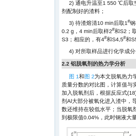
2) 通电升温至1 550 ℃后取
剂配制好的渣料；
#
3) 待渣熔清10 min后取1
钢
#
0.2 g，4 min后取样2
和S2；取
#
#
S3；相应的，有4
和S4,5
和S5
4) 对所取样品进行化学成分
2.2 铝脱氧剂的热力学分析
图 1
和
图 2
为本文脱氧热力学计
质量分数的对比图，计算值与实
加入脱氧剂后，根据反应式(1
剂Al大部分被氧化进入渣中，导
数还维持在较低水平；当脱氧剂
到极限值0.04%，此时钢液大量