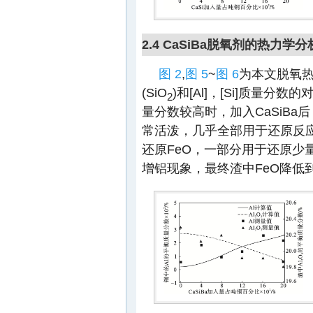
2.4 CaSiBa脱氧剂的热力学分
图 2
,
图 5
~
图 6
为本文脱氧热
(SiO
)和[Al]，[Si]质量
2
量分数较高时，加入CaSiBa后
常活泼，几乎全部用于还原反应
还原FeO，一部分用于还原少量
增铝现象，最终渣中FeO降低到极