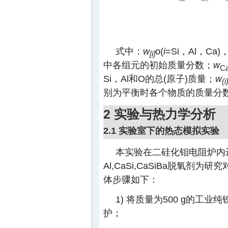
式中：
w
o(
i
=Si，Al，Ca)
[i]
中各组元的初始质量分数；
w
C
Si，Al和O的总(原子)质量；
w
(i
别为平衡时各个物质的质量分数
2 实验与热力学分析
2.1 实验室下的热态模拟实验
本实验在二硅化钼电阻炉内进
Al,CaSi,CaSiBa脱氧剂
体步骤如下：
1) 将质量为500 g的
护；