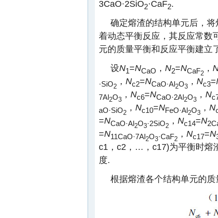
3CaO·2SiO
·CaF
.
2
2
确定熔渣的结构单元后，将
着动态平衡反应，其反应常数可
元的质量平衡和反应平衡建立了
设
N
=
N
，
N
=
N
，
1
CaO
2
CaF
2
，
N
=
N
，
N
=
·SiO
c2
CaO·Al
O
c3
2
2
3
，
N
=
N
，
N
7Al
O
c6
CaO·2Al
O
c
2
3
2
3
，
N
=
N
，
N
aO·SiO
c10
FeO·Al
O
2
2
3
=
N
，
N
=
N
CaO·Al
O
·2SiO
c14
2C
2
3
2
=
N
，
N
=
N
11CaO·7Al
O
·CaF
c17
2
3
2
c1，c2，…，c17)为平衡
度.
根据熔渣各个结构单元的质量平