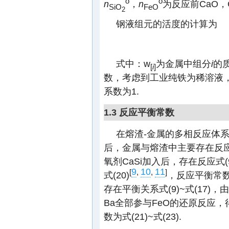
o
o
n
，
n
为反应前CaO，
SiO
FeO
2
钢液组元的活度的计算为
式中：w
为金属中组分
i
的
[
i
]
数，考虑到工业纯铁为稀溶液
系数为1.
1.3 反应平衡常数
在熔渣-金属的多相反应体
后，金属与熔渣中主要存在反应式
氧剂CaSi加入后，存在反应式(9
9
10
11
[
,
,
]
式(20)
，反应平衡常数为
存在平衡关系式(9)~式(17)
Ba全部参与FeO的还原反应，得
数为式(21)~式(23).