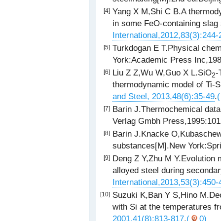
Yang X M,Shi C B.A thermodyn
[4]
in some FeO-containing slag
International,2012,83(3):244-
Turkdogan E T.Physical chem
[5]
York:Academic Press Inc,198
Liu Z Z,Wu W,Guo X L.SiO
-
[6]
2
thermodynamic model of Ti-Si
and Steel, 2013,48(6):35-49
.
(
Barin J.Thermochemical data
[7]
Verlag Gmbh Press,1995:101
Barin J.Knacke O,Kubaschews
[8]
substances[M].New York:Spri
Deng Z Y,Zhu M Y.Evolution me
[9]
alloyed steel during secondar
International,2013,53(3):450-
Suzuki K,Ban Y S,Hino M.Deox
[10]
with Si at the temperatures f
2001,41(8):813-817
.
(
0)