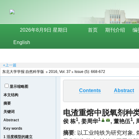
«上一篇
东北大学学报:自然科学版
2016, Vol. 37
Issue (5): 668-672
显示缩略图
Contents
Abstract
本文结构
摘要
电渣重熔中脱氧剂种
关键词
1
1
1
Abstract
侯 栋
,
姜周华
,
董艳伍
,
Key words
摘要
: 以工业纯铁为研究对象
1 活度模型的建立