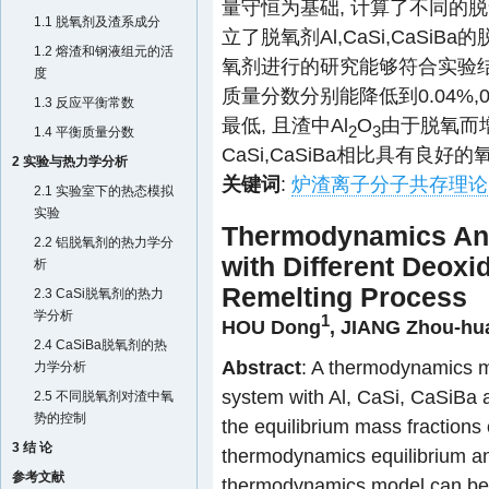
量守恒为基础, 计算了不同的脱氧
1.1 脱氧剂及渣系成分
立了脱氧剂Al,CaSi,CaSi
1.2 熔渣和钢液组元的活
氧剂进行的研究能够符合实验结果, 在
度
质量分数分别能降低到0.04%,0
1.3 反应平衡常数
最低, 且渣中Al
O
由于脱氧而
2
3
1.4 平衡质量分数
CaSi,CaSiBa相比具有良好
2 实验与热力学分析
关键词
:
炉渣离子分子共存理论
2.1 实验室下的热态模拟
实验
Thermodynamics Anal
2.2 铝脱氧剂的热力学分
with Different Deoxi
析
Remelting Process
2.3 CaSi脱氧剂的热力
学分析
1
HOU Dong
,
JIANG Zhou-hu
2.4 CaSiBa脱氧剂的热
Abstract
: A thermodynamics mo
力学分析
system with Al, CaSi, CaSiBa 
2.5 不同脱氧剂对渣中氧
势的控制
the equilibrium mass fractions 
3 结 论
thermodynamics equilibrium an
参考文献
thermodynamics model can be 