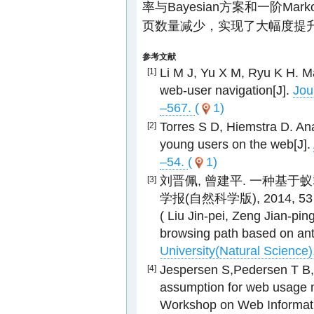
率与Bayesian方案和一阶M
页数量减少，实现了大幅度提升
参考文献
Li M J, Yu X M, Ryu K H. M
[1]
web-user navigation[J].
Jou
–567.
(
1)
Torres S D, Hiemstra D. An
[2]
young users on the web[J].
–54.
(
1)
刘晋佩, 曾建平. 一种基于
[3]
学报(自然科学版), 2014, 53 (4
( Liu Jin-pei, Zeng Jian-pi
browsing path based on ant
University(Natural Science)
Jespersen S,Pedersen T B,
[4]
assumption for web usage m
Workshop on Web Informa