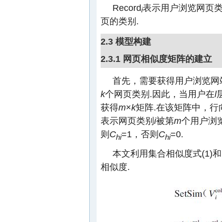
Record
表示用户浏览网页类别
i
页的类别.
2.3 模型构建
2.3.1 网页相似度矩阵的建立
首先，需要获得用户浏览网站的日
k
个网页类别.因此，当用户在
l
获得
m
×
k
矩阵.在该矩阵中，行
表示网页类别
i
被第
m
个用户浏
则
C
=1，否则
C
=0.
hi
hi
本文利用集合相似度式(1)
相似度.