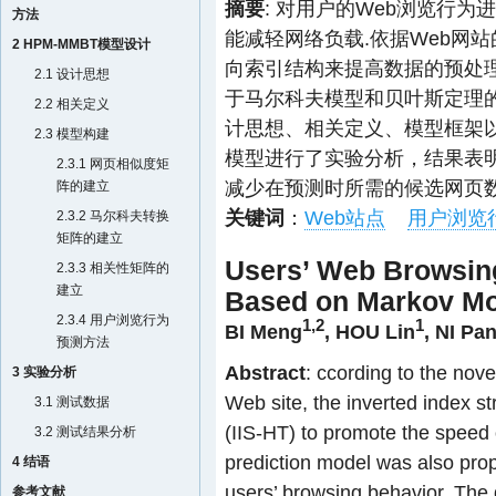
摘要
: 对用户的Web浏览行
方法
能减轻网络负载.依据Web网
2 HPM-MMBT模型设计
向索引结构来提高数据的预处
2.1 设计思想
于马尔科夫模型和贝叶斯定理的
2.2 相关定义
计思想、相关定义、模型框架
2.3 模型构建
模型进行了实验分析，结果表
2.3.1 网页相似度矩
减少在预测时所需的候选网页数
阵的建立
关键词
：
Web站点
用户浏览
2.3.2 马尔科夫转换
矩阵的建立
Users’ Web Browsing
2.3.3 相关性矩阵的
建立
Based on Markov Mo
2.3.4 用户浏览行为
1,2
1
BI Meng
,
HOU Lin
,
NI Pa
预测方法
Abstract
: ccording to the nove
3 实验分析
Web site, the inverted index 
3.1 测试数据
(IIS-HT) to promote the speed 
3.2 测试结果分析
prediction model was also prop
4 结语
users’ browsing behavior. The 
参考文献