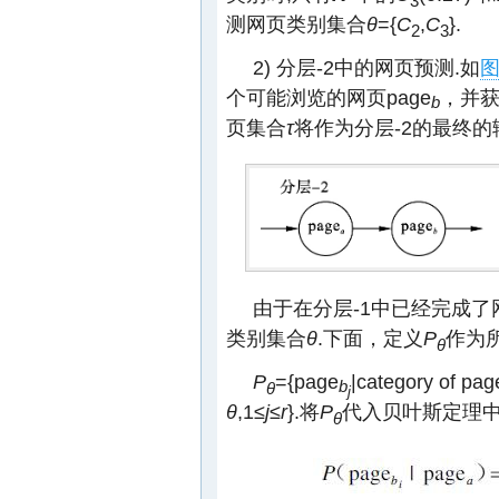
3
测网页类别集合
θ
={
C
,
C
}.
2
3
2) 分层-2中的网页预测.如
图
个可能浏览的网页page
，并获
b
页集合
τ
将作为分层-2的最终的
由于在分层-1中已经完成了
类别集合
θ
.下面，定义
P
作为
θ
P
={page
|category of pag
b
θ
j
θ
,1≤
j
≤
r
}.将
P
代入贝叶斯定理中计
θ