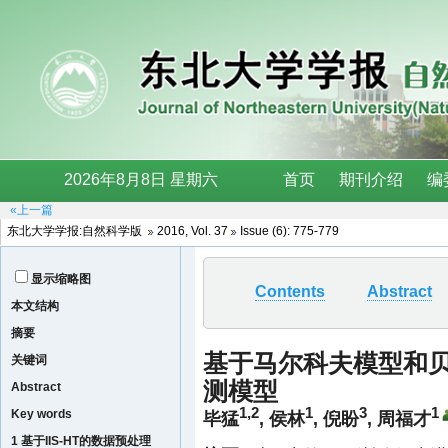
«上一篇
东北大学学报:自然科学版
2016, Vol. 37
Issue (6): 775-779
显示缩略图
Contents
Abstract
本文结构
摘要
基于马尔科夫模型和贝
关键词
测模型
Abstract
1,2
1
3
1
Key words
毕猛
,
侯林
,
倪盼
,
周福才
1 基于IIS-HT的数据预处理