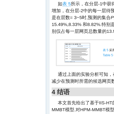
如
表 5
所示，在分层-1中获
增加，在分层-2中的每一层待
是在层数= 3~5时,预测的集合
P
15.49%,8.33% 和8.82%
别仅占每一层网页总数量的13.91%
表 5
采
Table 5
通过上面的实验分析可知，
减少在预测时所需的候选网页数
4 结语
本文首先给出了基于IIS-H
MMBT模型.对HPM-MMB