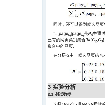
同时，还可以得到候选网页
τ
={page
|page
是
P
中通过
b
b
θ
j
j
已有的网页类别集合
θ
={
C
,
C
2
3
集合中的网页.
在分层-2中，候选网页结合
3 实验分析
3.1 测试数据
选择1995年7月NASA网