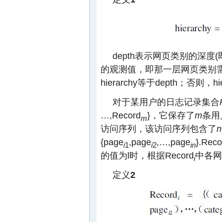
depth表示网页类别的深度(即
的观测值，即那一层网页类别需要被
hierarchy等于depth；否则，hi
对于某用户的日志记录集合
…,Record
}，它保存了
m
条用
m
访问序列，该访问序列包含了
n
{page
,page
,…,page
}.Reco
i
1
i
2
in
的值为l时，根据Record
中各网
i
定义
2