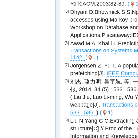
York:ACM,2003:82-89.
(
1
Dhyani D,Bhowmick S S,Ng 
[5]
accesses using Markov proce
Workshop on Database and
Applications.Piscataway:I
Awad M A, Khalil I. Predict
[6]
Transactions on Systems,Ma
1142.
(
1)
Jorgensen Z, Yu T. A popula
[7]
prefetching[J].
IEEE Compute
刘杰, 骆力明, 吴宇航, 等
[8]
报, 2014, 34 (5) : 533 –536.
( Liu Jie, Luo Li-ming, Wu Y
webpage[J].
Transactions of
533 –536.
)
(
1)
Liu N,Yang C C.Extracting a 
[9]
structure[C] // Proc of the
Information and Knowledg