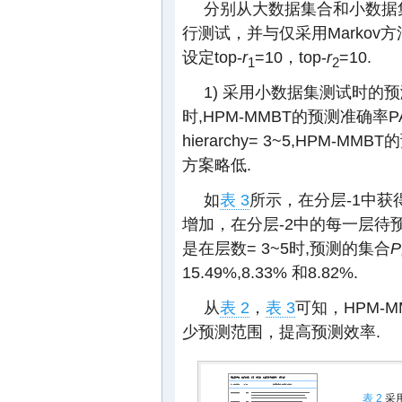
分别从大数据集合和小数据集
行测试，并与仅采用Markov方
设定top-
r
=10，top-
r
=10.
1
2
1) 采用小数据集测试时的
时,HPM-MMBT的预测准确率PA
hierarchy= 3~5,HPM-M
方案略低.
如
表 3
所示，在分层-1中获
增加，在分层-2中的每一层待
是在层数= 3~5时,预测的集合
P
15.49%,8.33% 和8.82%.
从
表 2
，
表 3
可知，HPM-
少预测范围，提高预测效率.
表 2
采