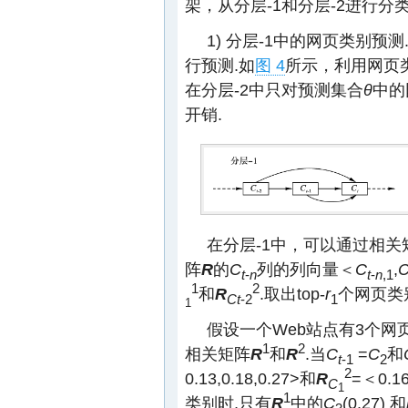
架，从分层-1和分层-2进行分类
1) 分层-1中的网页类别预
行预测.如
图 4
所示，利用网页
在分层-2中只对预测集合
θ
中的
开销.
在分层-1中，可以通过相关
阵
R
的
C
列的列向量＜
C
,
t
-
n
t
-
n
,1
1
2
和
R
.取出top-
r
个网页类
C
t
-2
1
1
假设一个Web站点有3个网
1
2
相关矩阵
R
和
R
.当
C
=
C
和
t
-1
2
2
0.13,0.18,0.27>和
R
=＜0.16
C
1
1
类别时,只有
R
中的
C
(0.27) 和