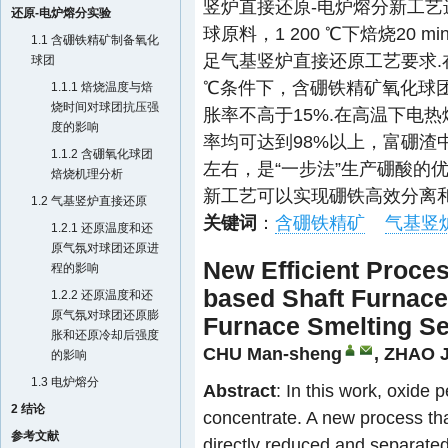
竖炉直接还原-电炉熔分新工艺
还原-电炉熔分实验
球原料，1 200 ℃下焙烧20 
1.1 含硼铁精矿制备氧化
足气基竖炉直接还原工艺要求.
球团
℃条件下，含硼铁精矿氧化球团还
1.1.1 焙烧温度与焙
烧时间对球团抗压强
胀率不高于15%.在高温下电
度的影响
率均可达到98%以上，富硼渣
1.1.2 含硼氧化球团
左右，是“一步法”生产硼酸的
焙烧机理分析
新工艺可以实现硼铁高效分离和
1.2 气基竖炉直接还原
关键词
：
含硼铁精矿
气基竖
1.2.1 还原温度和还
原气氛对球团还原进
New Efficient Proces
程的影响
based Shaft Furnace 
1.2.2 还原温度和还
原气氛对球团还原膨
Furnace Smelting Se
胀和还原冷却后强度
CHU Man-sheng
,
ZHAO J
的影响
1.3 电炉熔分
Abstract
: In this work, oxide
2 结论
concentrate. A new process th
参考文献
directly reduced and separated