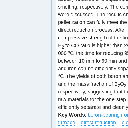
smelting, respectively. The co
were discussed. The results s
pelletization can fully meet th
direct reduction process. After
compressive strength of the fi
H
to CO ratio is higher than 
2
000 ℃, the time for reducing 9
between 10 min to 60 min and 
and iron can be efficiently sep
℃. The yields of both boron an
and the mass fraction of B
O
2
3
respectively, suggesting that t
raw materials for the one-step
efficiently separate and cleanl
Key Words
:
boron-bearing iro
furnace
direct reduction
el