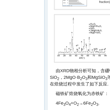
fraction)
由XRD物相分析可知，含硼
SiO
，2MgO·B
O
和MgSiO
2
2
3
3
在焙烧过程中发生了如下反应.
磁铁矿焙烧氧化为赤铁矿：
4Fe
O
+O
→6Fe
O
.
3
4
2
2
3