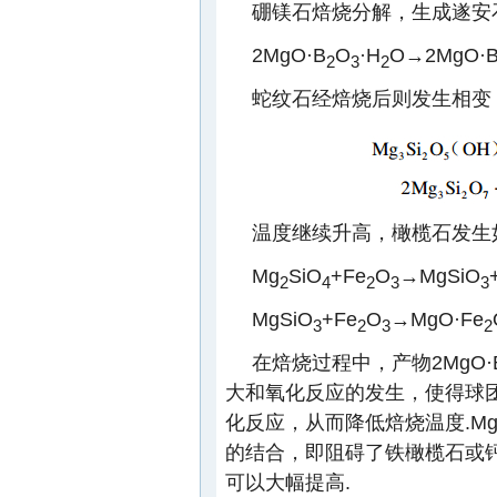
硼镁石焙烧分解，生成遂安
2MgO·B
O
·H
O→2MgO·
2
3
2
蛇纹石经焙烧后则发生相变
温度继续升高，橄榄石发生
Mg
SiO
+Fe
O
→MgSiO
2
4
2
3
3
MgSiO
+Fe
O
→MgO·Fe
3
2
3
2
在焙烧过程中，产物2MgO·
大和氧化反应的发生，使得球
化反应，从而降低焙烧温度.Mg
的结合，即阻碍了铁橄榄石或
可以大幅提高.