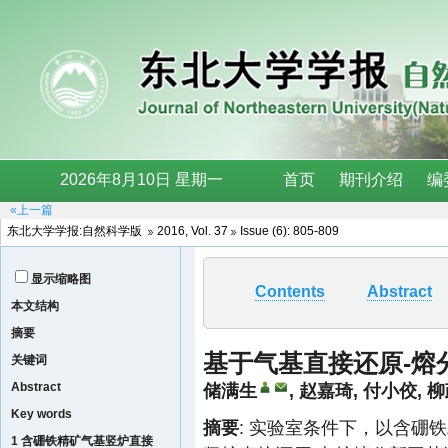
«上一篇
东北大学学报:自然科学版
2016, Vol. 37
Issue (6): 805-809
显示缩略图
Contents
Abstract
本文结构
摘要
基于气基直接还原-熔
关键词
Abstract
储满生
,
赵嘉琦
,
付小佼
,
柳
Key words
摘要
: 实验室条件下，以含硼
1 含硼铁精矿气基竖炉直接