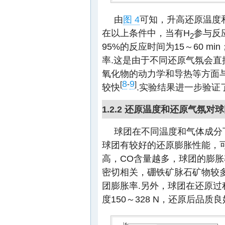
由
图 4
可知，升高还原温度
在以上条件中，当有H
参与反
2
95%的反应时间为15～60 mi
率.这是由于不同还原气氛会直
氧化物的动力学和导热等方面
8
9
[
-
]
较快
.实验结果进一步验证
1.2.2 还原温度和还原气氛
球团在不同温度和气体成分
球团有较好的还原膨胀性能，可
高，CO含量越多，球团的膨胀
密切相关，硼铁矿脉石矿物较
团膨胀率.另外，球团在还原
度150～328 N，还原后品质良