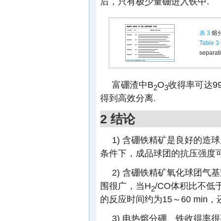
后，只有极少量硼进入铁中.
表 3
熔
Table 3
separati
富硼渣中B
O
收得率可达9
2
3
得到高效分离.
2 结论
1) 含硼铁精矿是良好的造球原
条件下，成品球团的抗压强度可高
2) 含硼铁精矿氧化球团
围很广，当H
/CO体积比不低于
2
的反应时间约为15～60 min
3) 电热熔分硼、铁收得