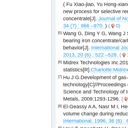
( Fu Xiao-jiao, Yu Hong-xian
new process for selective re
concentrate[J].
Journal of N
34 (7) : 966 –970.
)
(
0)
Wang G, Ding Y G, Wang J S,
[5]
bearing iron concentrate/car
behavior[J].
International Jo
2013, 20 (6) : 522 –528.
(
Midrex Technologies Inc.201
[6]
statistics[R].
Charlotte:Midrex
Hu J G.Development of gas-b
[7]
technology[C]//Proceedings o
Science and Technology of 
Metals, 2009:1293-1296.
(
El-Geassy A A, Nasr M I, He
[8]
volume change during reduct
International, 1996, 36 (6) 