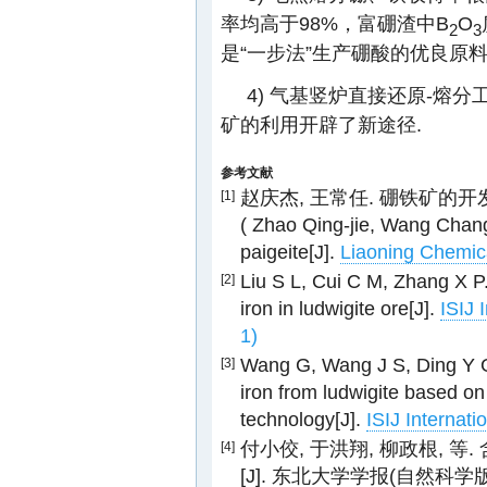
率均高于98%，富硼渣中B
O
2
3
是“一步法”生产硼酸的优良原料
4) 气基竖炉直接还原-熔
矿的利用开辟了新途径.
参考文献
赵庆杰, 王常任. 硼铁矿的开发利用[J
[1]
( Zhao Qing-jie, Wang Chang
paigeite[J].
Liaoning Chemica
Liu S L, Cui C M, Zhang X P.
[2]
iron in ludwigite ore[J].
ISIJ 
1)
Wang G, Wang J S, Ding Y G
[3]
iron from ludwigite based on
technology[J].
ISIJ Internati
付小佼, 于洪翔, 柳政根, 
[4]
[J]. 东北大学学报(自然科学版), 20