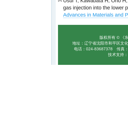
Usui T, Kawabata H, Ono H,
[9]
gas injection into the lower p
Advances in Materials and P