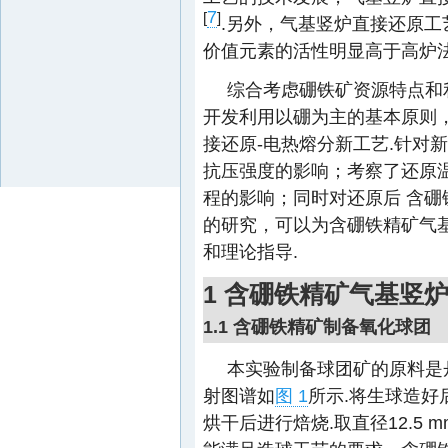
7
[
]
.另外，气基竖炉直接还原
价值元素的活性明显高于高炉法
综合考虑硼铁矿资源特点和
开发利用以硼为主的基本原则
接还原-电热熔分新工艺.针对
抗压强度的影响；考察了还原
程的影响；同时对还原后 含硼
的研究，可以为含硼铁精矿气
和理论指导.
1 含硼铁精矿气基竖
1.1 含硼铁精矿制备氧化球团
本实验制备球团矿的原料是
射图谱如
图 1
所示.将生球造好
烘干后进行焙烧.取直径12.5