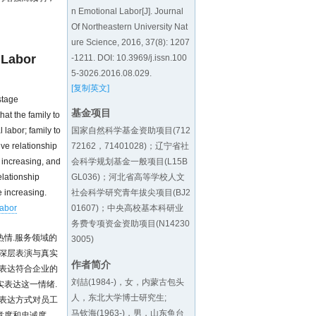
n Emotional Labor[J]. Journal
Of Northeastern University Nat
ure Science, 2016, 37(8): 1207
 Labor
-1211. DOI:
10.3969/j.issn.100
5-3026.2016.08.029
.
[复制英文]
stage
基金项目
at the family to
国家自然科学基金资助项目(712
labor; family to
72162，71401028)；辽宁省社
ive relationship
会科学规划基金一般项目(L15B
 increasing, and
GL036)；河北省高等学校人文
elationship
社会科学研究青年拔尖项目(BJ2
e increasing.
01607)；中央高校基本科研业
labor
务费专项资金资助项目(N14230
情.服务领域的
3005)
、深层表演与真实
作者简介
表达符合企业的
刘喆(1984-)，女，内蒙古包头
表达这一情绪.
人，东北大学博士研究生;
绪表达方式对员工
马钦海(1963-)，男，山东鱼台
意度和忠诚度，