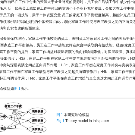
感知到自己在工作中付出的资源大于企业补充的资源时，员工会在后续工作中减少付出
衡.相反，如果员工感知在工作中付出的资源小于企业补充的资源，会加大在工作中投
于员工的一项技能，属于个体资源变量.员工的家庭工作平衡程度越高，越能补充员工
作领域(情绪劳动)损耗的个体资源.由此，弱化家庭工作冲突与表层表演之间的正向关
演和真实表达的负面效应.
据资源保存理论，家庭工作平衡较高的员工，表明员工将家庭和工作之间的关系平衡
因而家庭工作平衡越高，员工在工作中越能发挥在家庭中获取的有益技能、经验(家庭工
庭工作平衡的提升，家庭工作增益对表层表演的负向影响将降低，对深层表演、真实
，提出假设：H3a，家庭工作平衡在家庭工作冲突与表层表演之间起负向调节作用；H3
冲突与深层表演之间起正向调节作用；H3c，家庭工作平衡在家庭工作冲突与真实表
，家庭工作平衡在家庭工作增益与表层表演之间起负向调节作用；H4b，家庭工作平衡
起正向调节作用；H4c，家庭工作平衡在家庭工作增益与真实表达之间起正向调节作用
论模型如
图 1
所示.
图 1
本研究理论模型
Fig.1
Theory model in this paper