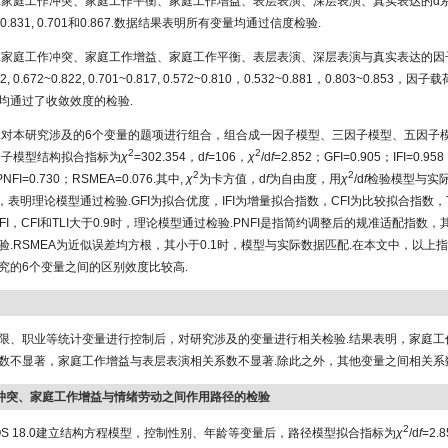
.家庭工作冲突、家庭工作平衡、家庭工作增益、表层表演、深层表演、真实表达的α系数分
899, 0.831, 0.701和0.867.数据结果表明所有变量均通过信度检验.
.家庭工作冲突、家庭工作增益、家庭工作平衡、表层表演、深层表演与真实表达的因
42, 0.672~0.822, 0.701~0.817, 0.572~0.810，0.532~0.881，0.803~0.853，
均通过了收敛效度的检验.
.对本研究涉及的6个变量的题项进行组合，组合成一因子模型、三因子模型、五因子
2
2
因子模型结构拟合指标为
χ
=302.354，d
f
=106，
χ
/d
f
=2.852；GFI=0.905；IFI=0.95
2
2
PNFI=0.730；RSMEA=0.076.其中,
χ
为卡方值，d
f
为自由度，用
χ
/d
f
检验模型与实
时，表明理论模型通过检验.GFI为拟合优度，IFI为增量拟合指数，CFI为比较拟合指数，
，IFI，CFI和TLI大于0.9时，理论模型通过检验.PNFI是指简约调整后的规准适配指数，
验.RSMEA为近似误差均方根，其小于0.1时，模型与实际数据匹配.在本文中，以上
究的6个变量之间的区别效度比较高.
限、职业等统计变量进行控制后，对研究涉及的变量进行相关检验.结果表明，家庭工
数不显著，家庭工作增益与表层表演相关系数不显著.除此之外，其他变量之间相关系
工作冲突、家庭工作增益与情绪劳动之间作用路径的检验
2
OS 18.0建立结构方程模型，控制性别、年龄等变量后，路径模型拟合指标为
χ
/d
f
=2.