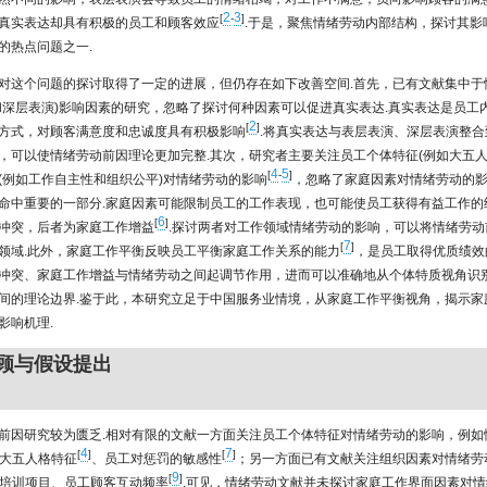
2
3
[
-
]
真实表达却具有积极的员工和顾客效应
.于是，聚焦情绪劳动内部结构，探讨其影
的热点问题之一.
对这个问题的探讨取得了一定的进展，但仍存在如下改善空间.首先，已有文献集中于
和深层表演)影响因素的研究，忽略了探讨何种因素可以促进真实表达.真实表达是员工
2
[
]
方式，对顾客满意度和忠诚度具有积极影响
.将真实表达与表层表演、深层表演整
，可以使情绪劳动前因理论更加完整.其次，研究者主要关注员工个体特征(例如大五人
4
5
[
-
]
(例如工作自主性和组织公平)对情绪劳动的影响
，忽略了家庭因素对情绪劳动的影
命中重要的一部分.家庭因素可能限制员工的工作表现，也可能使员工获得有益工作的
6
[
]
冲突，后者为家庭工作增益
.探讨两者对工作领域情绪劳动的影响，可以将情绪劳动
7
[
]
领域.此外，家庭工作平衡反映员工平衡家庭工作关系的能力
，是员工取得优质绩效
冲突、家庭工作增益与情绪劳动之间起调节作用，进而可以准确地从个体特质视角识
间的理论边界.鉴于此，本研究立足于中国服务业情境，从家庭工作平衡视角，揭示家
影响机理.
回顾与假设提出
前因研究较为匮乏.相对有限的文献一方面关注员工个体特征对情绪劳动的影响，例如
4
7
[
]
[
]
大五人格特征
、员工对惩罚的敏感性
；另一方面已有文献关注组织因素对情绪劳
9
[
]
培训项目、员工顾客互动频率
.可见，情绪劳动文献并未探讨家庭工作界面因素对情