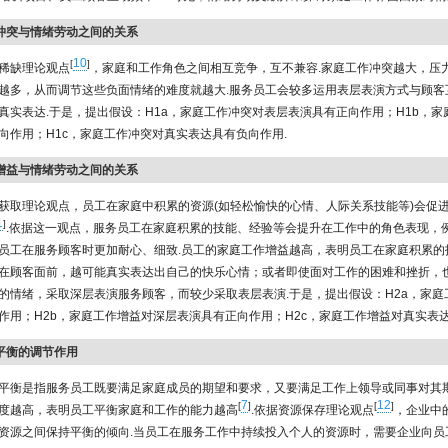
工作冲突与情绪劳动之间的关系
10
[
]
稀缺理论观点
，家庭和工作角色之间相互竞争，互不兼容.家庭工作冲突越大，压
越多，从而调节这些负面情绪的难度就越大.服务员工会较多运用表层表演方式与顾客
真实表达.于是，提出假设：H1a，家庭工作冲突对表层表演具有正向作用；H1b，家
向作用；H1c，家庭工作冲突对真实表达具有负向作用.
工作增益与情绪劳动之间的关系
获取理论观点，员工在家庭中积累的资源(如轻松愉快的心情、人际关系技能等)会促
1
]
.依据这一观点，服务员工在家庭积累的技能、经验等会提升在工作中的角色表现，
员工在服务顾客时更加耐心、细致.员工的家庭工作增益越高，表明员工在家庭积累的
在顾客面前，越可能真实表达出自己的快乐心情；或者即使面对工作的困难和挫折，
的情绪，采取深层表演服务顾客，而较少采取表层表演.于是，提出假设：H2a，家庭
作用；H2b，家庭工作增益对深层表演具有正向作用；H2c，家庭工作增益对真实表达
作平衡的调节作用
平衡是指服务员工既要满足家庭成员的期望和要求，又要满足工作上领导或同事对其
7
12
[
]
[
]
度越高，表明员工平衡家庭和工作的能力越高
.依据资源保存理论观点
，企业中
资源之间保持平衡的倾向.当员工在服务工作中持续投入个人的资源时，需要企业向员