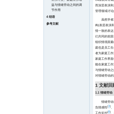
益与情绪劳动之间的调
而深层表演和
节作用
管理领域讨论
4 结语
虽然学者
参考文献
构(表层表演
情一致的表达
们共同的前因
组织情境因素
庭也是员工生
者为家庭工作
家庭工作界面
能在家庭工作
与情绪劳动之
对情绪劳动的
1 文献
1.1 情绪劳动
情绪劳动
3
[
]
负情感性
、
8
[
]
工作监控
、