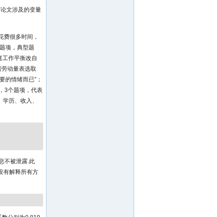
本论文涉及的变量
花费很多时间，
个题项，典型题
庭工作平衡改自
绪劳动量表选取
要的情绪而已”；
，3个题项，代表
、学历、收入、
息不被泄露.此
没有解释所有方