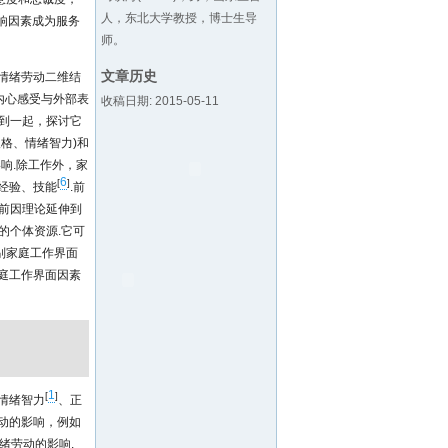
人，东北大学教授，博士生导
响因素成为服务
师。
文章历史
情绪劳动二维结
内心感受与外部表
收稿日期: 2015-05-11
合到一起，探讨它
格、情绪智力)和
响.除工作外，家
6
[
]
经验、技能
.前
前因理论延伸到
的个体资源.它可
别家庭工作界面
庭工作界面因素
1
[
]
情绪智力
、正
动的影响，例如
绪劳动的影响.