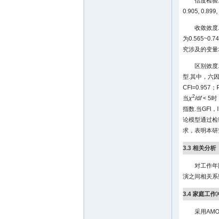
信度检验
0.905, 0.
收敛效度
为0.565~0.7
究涉及的变量
区别效度
型.其中，六
CFI=0.957；
2
当
χ
/d
f
< 5
指数.当GFI
论模型通过检
求，表明本研
3.3 相关分析
对工作年
演之间相关系
3.4 家庭
采用AM