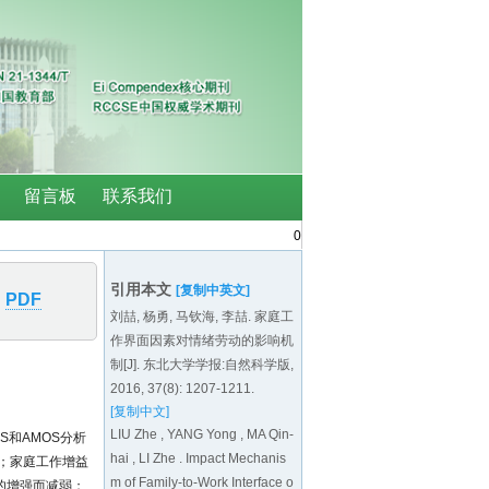
0
引用本文
[复制中英文]
PDF
刘喆, 杨勇, 马钦海, 李喆. 家庭工
作界面因素对情绪劳动的影响机
制[J]. 东北大学学报:自然科学版,
2016, 37(8): 1207-1211.
[复制中文]
LIU Zhe , YANG Yong , MA Qin-
S和AMOS分析
hai , LI Zhe . Impact Mechanis
；家庭工作增益
m of Family-to-Work Interface o
的增强而减弱；