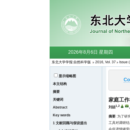
东北大学学报:自然科学版
2016, Vol. 37
Issue 
显示缩略图
Co
本文结构
摘要
家庭工作
关键词
1,2
刘喆
Abstract
Key words
摘要
: 为了
工具对调研结
1 文献回顾与假设提出
会促进情绪劳