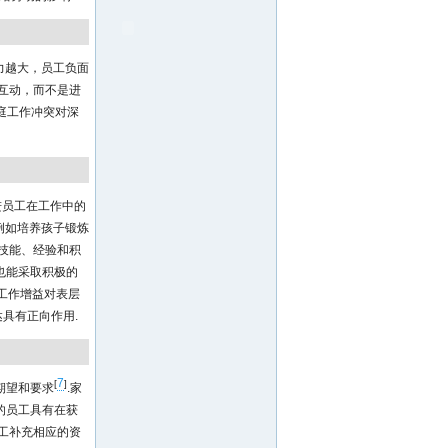
力越大，员工负面
互动，而不是进
庭工作冲突对深
进员工在工作中的
例如培养孩子锻炼
技能、经验和积
也能采取积极的
工作增益对表层
具有正向作用.
7
[
]
期望和要求
.家
的员工具有在获
工补充相应的资