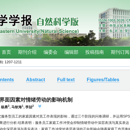
(8): 1207-1211
ntents
Abstract
Full text
Figures/Tables
界面因素对情绪劳动的影响机制
2
1
2
,
杨勇
,
马钦海
,
李喆
研究服务型员工的家庭因素对其工作表现的影响，通过三个阶段的问卷调研，并运用SPS
果进行分析.结果表明：服务员工家庭工作冲突会抑制情绪劳动中深层表演与真实表达
动中深层表演与真实表达；家庭工作冲突对表层表演的正向影响会随着家庭工作平衡