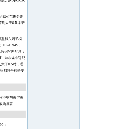
别为0.819,
子载荷范围分别
因子载荷均大于0.5.本研
模型和六因子模
8；TLI=0.945；
际数据的匹配度；
TLI为非规准适配
其大于0.5时，理
指标都符合检验要
作冲突与表层表
数均显著.
850；