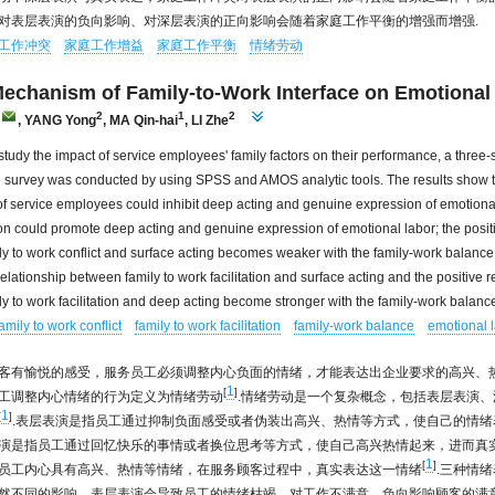
对表层表演的负向影响、对深层表演的正向影响会随着家庭工作平衡的增强而增强.
工作冲突
家庭工作增益
家庭工作平衡
情绪劳动
echanism of Family-to-Work Interface on Emotional
2
1
2
,
YANG Yong
,
MA Qin-hai
,
LI Zhe
 study the impact of service employees' family factors on their performance, a three-
 survey was conducted by using SPSS and AMOS analytic tools. The results show th
 of service employees could inhibit deep acting and genuine expression of emotional 
tion could promote deep acting and genuine expression of emotional labor; the posit
y to work conflict and surface acting becomes weaker with the family-work balance
elationship between family to work facilitation and surface acting and the positive r
y to work facilitation and deep acting become stronger with the family-work balanc
amily to work conflict
family to work facilitation
family-work balance
emotional 
客有愉悦的感受，服务员工必须调整内心负面的情绪，才能表达出企业要求的高兴、热
1
[
]
工调整内心情绪的行为定义为情绪劳动
.情绪劳动是一个复杂概念，包括表层表演
1
[
]
.表层表演是指员工通过抑制负面感受或者伪装出高兴、热情等方式，使自己的情绪
演是指员工通过回忆快乐的事情或者换位思考等方式，使自己高兴热情起来，进而真实
1
[
]
员工内心具有高兴、热情等情绪，在服务顾客过程中，真实表达这一情绪
.三种情
然不同的影响，表层表演会导致员工的情绪枯竭，对工作不满意，负向影响顾客的满