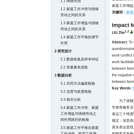
1.1 情绪劳动
家庭工作增益
1.2 家庭工作冲突与情绪
关键词
：
家庭
劳动之间的关系
1.3 家庭工作增益与情绪
Impact M
劳动之间的关系
1,2
LIU Zhe
1.4 家庭工作平衡的调节
Abstract
: To
作用
questionnaire
2 研究设计
work conflict
2.1 数据收集及样本特征
work facilita
2.2 变量量表选取
between famil
the negative r
3 数据分析
between famil
3.1 共同方法偏差检验
Key Words
:
f
3.2 信度与效度检验
3.3 相关分析
为了使顾
学者将服务员
3.4 家庭工作冲突、家庭
工作增益与情绪劳动之
表达三个维度
间作用路径的检验
规定；深层表
真实表达是指
3.5 家庭工作平衡在家庭
工作冲突、家庭工作增
和顾客具有截