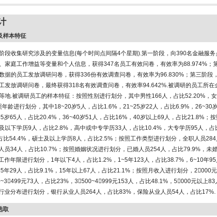
计
集及样本特征
阶段收集研究涉及的变量信息(每个时间点间隔4个星期).第一阶段，向390名金融服
、家庭工作增益等变量和个人信息，获得347名员工有效问卷，有效率为88.974%；
数据的员工发放调研问卷，获得336份有效调查问卷，有效率为96.830%；第三阶段
工发放调研问卷，最终获得318名有效调查问卷，有效率94.642%.被调研的员工所
等地.被调研员工的样本特征：按照性别进行划分，其中男性166人，占比52.20%，女
按照年龄进行划分，其中18~20岁5人，占比1.6%，21~25岁22人，占比6.9%，26~30
~35岁65人，占比20.4%，36~40岁51人，占比16%，40岁以上69人，占比21.8%
以下学历9人，占比2.8%，高中或中专学历33人，占比10.4%，大专学历95人，占比
占比54.4%，硕士及以上学历8人，占比2.5%；按照工作类型进行划分，全职人员28
职人员34人，占比10.7%；按照婚姻状况进行划分，已婚人员254人，占比79.9%，未
照工作年限进行划分，1年以下4人，占比1.2%，1~5年123人，占比38.7%，6~10年9
1~15年29人，占比9.1%，15年以上67人，占比21.1%；按照月收入进行划分，200
00~3499元73人，占比23%，3500~4999元153人，占比48.1%，5000元以上
照行业分布进行划分，银行从业人员264人，占比83%，保险从业人员54人，占比17%.
选取