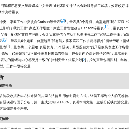
-回译程序将英文量表译成中文量表.通过3家支行45名金融服务员工试填，效果较好.
级李克特量表.
13
[
]
冲突：家庭工作冲突改自Carlson等量表
，量表共9个题项，典型题目“我在家庭上
14
[
]
上影响了我的工作”.家庭工作增益：家庭工作增益改自Hanson等量表
，量表共7
中父母、配偶的支持与理解，会让我充满信心与动力从事服务工作”.家庭工作平衡：家
15
[
]
表
，量表共6个题项，典型题目“我有能力将家庭和工作协调得很好”.情绪劳动：情
1
[
]
f等量表
，量表共11个题项.表层表演，5个题项，典型题目为“我只是假装表达工作所需
个题项，代表题项“我不仅外表看起来高兴热情，也会让内心高兴愉快起来”；真实表达
客表达的情绪与内心感受是一致的”.控制变量：依据文献[
2
]，控制变量包括性别、年龄
型、工作年限等变量.
析
法偏差检验
多阶段数据收集方法来降低共同方法偏差.用信封密封方式，让员工感到个人的问卷信
有题项进行因子分析，第一主成分为19.140%，表明本研究第一主成分反映的潜变量
方法偏差并不严重.
效度检验