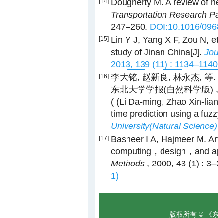
Dougherty M. A review of ne
[14]
Transportation Research P
247–260.
DOI:10.1016/096
Lin Y J, Yang X F, Zou N, et
[15]
study of Jinan China[J].
Jou
2013, 139 (11) : 1134–114
李大铭, 赵新良, 林永杰, 
[16]
东北大学学报(自然科学版) , 2011
( (Li Da-ming, Zhao Xin-liang
time prediction using a fuz
University(Natural Science)
Basheer I A, Hajmeer M. Ar
[17]
computing，design，and app
Methods
, 2000, 43 (1) : 3
1)