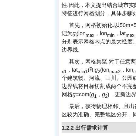
性.因此，本文提出结合城市
特征进行网格划分，具体步骤
首先，网格初始化.以50m×
记为
g
(lon
，lon
，lat
i
max
min
max
分别表示网格内点的最大经度
边界线.
其次，网格集聚.对于任意
，lat
)和
g
(lon
，lon
x1
min1
2
max2
m
个建筑物、河流、山川、公园
边界线将目标切割成两个不完
网格
g
=com(
g
，
g
)，更新边界
1
2
最后，获得物理相邻、且出
区较为准确、完整地区分开，
1.2.2 出行需求计算