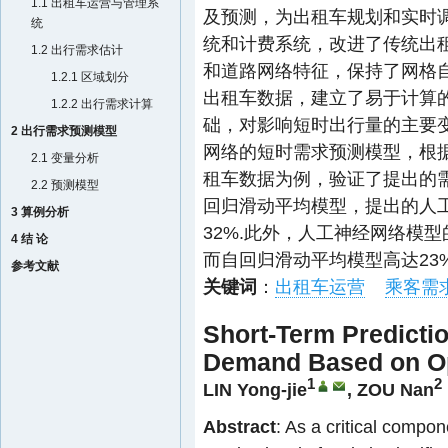
1.1 出租车运营与管理系
及预测，为出租车规划和实时
统
统和计费系统，改进了传统出
1.2 出行需求估计
和道路网络特征，保持了网格
1.2.1 区域划分
出租车数据，建立了易于计算
1.2.2 出行需求计算
础，对影响短时出行量的主要
2 出行需求预测模型
网络的短时需求预测模型，根
2.1 变量分析
租车数据为例，验证了提出的
2.2 预测模型
回归滑动平均模型，提出的人
3 算例分析
32%.此外，人工神经网络模型
4 结 论
而自回归滑动平均模型高达23%
参考文献
关键词
：
出租车运营
乘客需
Short-Term Predicti
Demand Based on O
1
2
LIN Yong-jie
,
ZOU Nan
Abstract
: As a critical compo