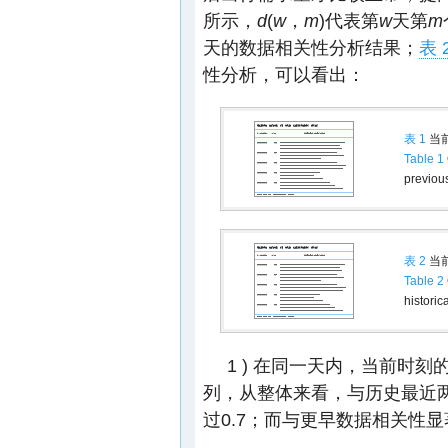
所示，
d
(
w
，
m
)代表第
w
天第
m
天的数据相关性分析结果；
表 
性分析，可以看出：
表 1
当
Table 1
previou
表 2
当
Table 2
histori
1 ) 在同一天内，当前时
列，从整体来看，与历史最近两个
过0.7；而与更早数据相关性显著