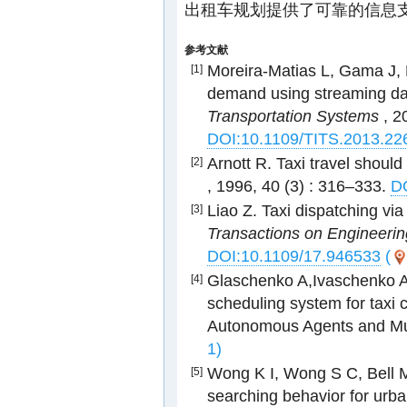
出租车规划提供了可靠的信息支
参考文献
Moreira-Matias L, Gama J, F
[1]
demand using streaming da
Transportation Systems
, 2
DOI:10.1109/TITS.2013.22
Arnott R. Taxi travel should
[2]
, 1996, 40 (3) : 316–333.
DO
Liao Z. Taxi dispatching via
[3]
Transactions on Engineer
DOI:10.1109/17.946533
(
Glaschenko A,Ivaschenko A,
[4]
scheduling system for taxi 
Autonomous Agents and Mu
1)
Wong K I, Wong S C, Bell M 
[5]
searching behavior for urba