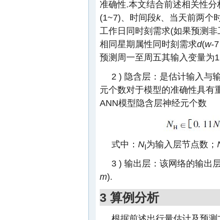
准确性.本文结合前述相关性
(1~7)、时间段
k
、当天前两个
工作日同时刻需求(如果预测非
相同星期属性同时刻需求
d
(
w
-
预测周一至周五其输入变量为1
2 ) 隐含层：是估计输入
元个数对于模型的准确性具有
ANN模型隐含层神经元个数
式中：
N
为输入层节点数；
I
3 ) 输出层：该网络的输
m
).
3 算例分析
根据前述出行量估计及预测