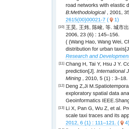
road networks with elastic
B:Methodological
, 2001, 3
2615(00)00021-7
(
1)
王昊, 王炜, 陈峻, 等. 城
[10]
2006, 23 (6) : 145–156.
( (Wang Hao, Wang Wei, Chen
distribution for urban taxis[
Research and Developmen
Chang H, Tai Y, Hsu J Y. C
[11]
prediction[J].
International 
Mining
, 2010, 5 (1) : 3–18.
Deng Z,Ji M.Spatiotemporal 
[12]
exploratory spatial data an
Geoinformatics IEEE.Shang
Li X, Pan G, Wu Z, et al. P
[13]
scale taxi traces and its app
2012, 6 (1) : 111–121.
(
4