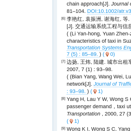
chain approach[J].
Journal 
81–104.
DOI:10.1002/atr.v
李艳红, 袁振洲, 谢海红, 
[6]
[J]. 交通运输系统工程与信息 , 20
( (Li Yan-hong, Yuan Zhen-z
characteristics of taxi in 
Transportation Systems Eng
7 (5) : 85–89.
)
(
0)
边扬, 王炜, 陆建. 城市出
[7]
2007, 7 (1) : 93–98.
( (Bian Yang, Wang Wei, Lu 
network[J].
Journal of Traff
: 93–98.
)
(
1)
Yang H, Lau Y W, Wong S C,
[8]
passenger demand，taxi utili
Transportation
, 2000, 27 (
(
1)
Wong K I, Wong S C, Yang H
[9]