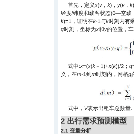
首先，定义
x
(
v
，
k
)，
y
(
v
，
k
经度/纬度和载客状态(0—空载
k
)=1，证明在
k
-1与
k
时刻内有
q
时刻，坐标为
x
和
y
的位置，车
式中:
x
=(
x
(
k
－1)+
x
(
k
))/2；
q
义，在
m
-1到
m
时刻内，网格
g
i
式中，
V
表示出租车总数量.
2 出行需求预测模型
2.1 变量分析