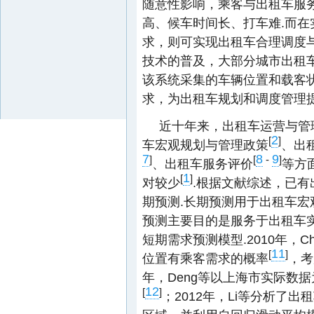
随意性影响，乘客与出租车服
高、候车时间长、打车难.而
求，则可实现出租车合理调度
技术的普及，大部分城市出租
该系统采集的车辆位置和载客
求，为出租车规划和调度管理
近十年来，出租车运营与管
2
[
]
车宏观规划与管理政策
、出
7
8
9
]
[
-
]
、出租车服务评价
等方
1
[
]
对较少
.根据文献综述，已
期预测.长期预测用于出租车
预测主要目的是服务于出租车
短期需求预测模型.2010年，
11
[
]
位置有乘客需求的概率
，考
年，Deng等以上海市实际数
12
[
]
；2012年，Li等分析了