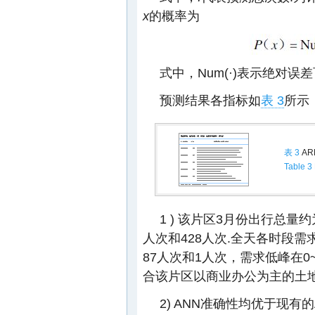
x
的概率为
式中，Num(·)表示绝对误
预测结果各指标如
表 3
所示
表 3
AR
Table 3
1 ) 该片区3月份出行总量
人次和428人次.全天各时段
87人次和1人次，需求低峰在0~
合该片区以商业办公为主的土地
2) ANN准确性均优于现有