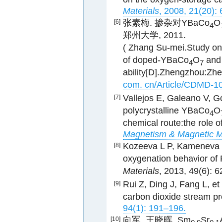
Materials
, 2008, 21(20):
张素梅. 掺杂对YBaCo
O
[6]
4
郑州大学, 2011.
( Zhang Su-mei.Study on 
of doped-YBaCo
O
and 
4
7
ability[D].Zhengzhou:Zh
com. cn/Article/CDMD-1
Vallejos E, Galeano V, G
[7]
polycrystalline YBaCo
O
4
chemical route:the role 
Magnetism & Magnetic M
Kozeeva L P, Kameneva M
[8]
oxygenation behavior o
Materials
, 2013, 49(6): 
Rui Z, Ding J, Fang L, e
[9]
carbon dioxide stream pr
94(1): 191–196.
向军, 王晓晖. Sm
Sr
[10]