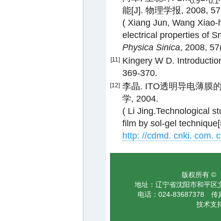
0.9
0.1
能[J]. 物理学报, 2008, 57(
( Xiang Jun, Wang Xiao-h
electrical properties of 
Physica Sinica
, 2008, 5
Kingery W D. Introductio
[11]
369-370.
李晶. ITO透明导电薄膜
[12]
学, 2004.
( Li Jing.Technological s
film by sol-gel techniqu
http: //cdmd. cnki. com