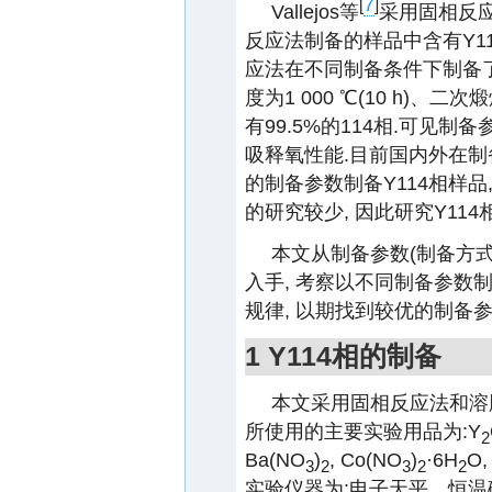
7
[
]
Vallejos等
采用固相反应
反应法制备的样品中含有Y112
应法在不同制备条件下制备了一
度为1 000 ℃(10 h)、二
有99.5%的114相.可见
吸释氧性能.目前国内外在制
的制备参数制备Y114相样品
的研究较少, 因此研究Y11
本文从制备参数(制备方
入手, 考察以不同制备参数
规律, 以期找到较优的制备
1 Y114相的制备
本文采用固相反应法和溶胶
所使用的主要实验用品为:Y
2
Ba(NO
)
, Co(NO
)
·6H
O
3
2
3
2
2
实验仪器为:电子天平、恒