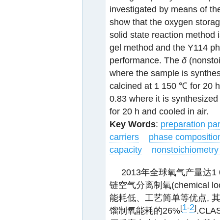
investigated by means of th
show that the oxygen storag
solid state reaction method 
gel method and the Y114 pha
performance. The
δ
(nonstoi
where the sample is synthes
calcined at 1 150 ℃ for 20 h
0.83 where it is synthesized
for 20 h and cooled in air.
Key Words
:
preparation pa
carriers
phase compositio
capacity
nonstoichiometry
2013年全球氧气产量达1
链空气分离制氧(chemical loo
能耗低、工艺简单等优点, 其能耗
1
2
[
-
]
馏制氧能耗的26%
.C