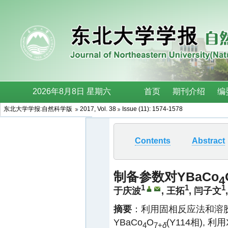
东北大学学报:自然科学版
2017, Vol. 38
Issue (11): 1574-1578
Contents
Abstract
制备参数对YBaCo
4
1
1
1
于庆波
,
王拓
,
闫子文
摘要
：利用固相反应法和溶
YBaCo
O
(Y114相),
4
7+
δ