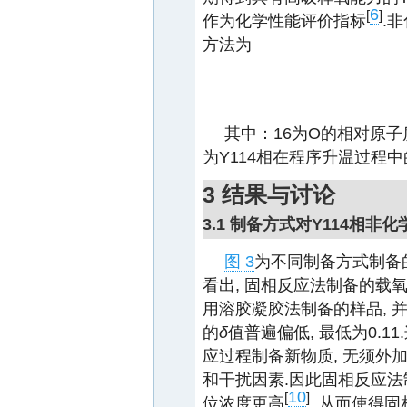
6
[
]
作为化学性能评价指标
.
方法为
其中：16为O的相对原子质
为Y114相在程序升温过程
3 结果与讨论
3.1 制备方式对Y114相非
图 3
为不同制备方式制备的
看出, 固相反应法制备的载
用溶胶凝胶法制备的样品, 
的
δ
值普遍偏低, 最低为0.
应过程制备新物质, 无须外加
和干扰因素.因此固相反应法
10
[
]
位浓度更高
, 从而使得