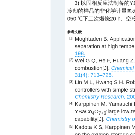
3) 以固相反应法制备的Y1
冷却的样品的非化学计量氧
050 ℃下二次煅烧20 h、
参考文献
Moghtaderi B. Application
[1]
separation at high tempe
198.
Wei G Q, He F, Huang Z.
[2]
combustion[J].
Chemical 
31(4): 713–725.
Lin M L, Hwang S H. Rob
[3]
controllers with simple st
Chemistry Research
, 20
Karppinen M, Yamauchi H,
[4]
YBaCo
O
:large low-
4
7+δ
capability[J].
Chemistry o
Kadota K S, Karppinen M, 
[5]
on the oxygen-storage c