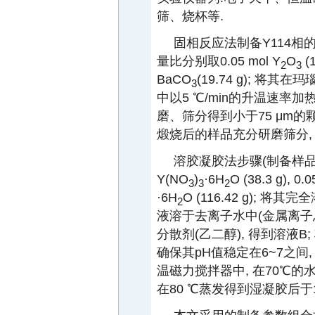
筛、烧杯等.
固相反应法制备Y114相的步骤
量比分别取0.05 mol Y
O
(1
2
3
BaCO
(19.74 g); 
3
中以5 ℃/min的升温速率加热
磨、筛分得到小于75 μm的颗
煅烧后的样品充分研磨筛分, 
溶胶凝胶法步骤(制备样品量
Y(NO
)
·6H
O (38.3 g), 0.
3
3
2
·6H
O (116.42 g); 
2
液溶于去离子水中(金属离子总
分散剂(乙二醇), 得到溶液B
确保其pH值稳定在6~7之间
温磁力搅拌器中, 在70℃
在80 ℃蒸发得到湿凝胶后于1