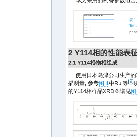
本文采用的制备参数组合
表 1
Tabl
pha
2 Y114相的性能表
2.1 Y114相物相组成
使用日本岛津公司生产的X射
9
[
]
描测量, 参考
图 1
中Rui等
的Y114相样品XRD图谱见
图