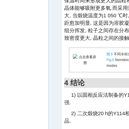
保温时间来形成更大的晶粒和
晶体能够吸附更多氧.而采用
大, 当煅烧温度为1 050 ℃
距愈加明显, 这是因为溶胶
组分挥发, 粒子之间存在分
致密度更大, 晶粒之间的接
图 6
不同冷却方
Fig.6
Nonstoic
modes
4 结论
1) 以固相反应法制备的
强.
2) 二次煅烧20 h的Y
品.