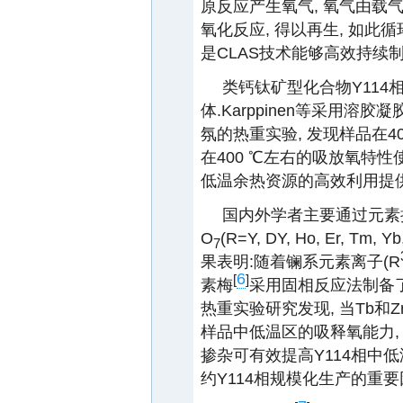
原反应产生氧气, 氧气由载
氧化反应, 得以再生, 如此
是CLAS技术能够高效持续制
类钙钛矿型化合物Y114相
体.Karppinen等采用溶
氛的热重实验, 发现样品在40
在400 ℃左右的吸放氧特性
低温余热资源的高效利用提
国内外学者主要通过元素掺杂
O
(R=Y, DY, Ho, Er,
7
果表明:随着镧系元素离子(R
6
[
]
素梅
采用固相反应法制备了一系列
热重实验研究发现, 当Tb和Z
样品中低温区的吸释氧能力,
掺杂可有效提高Y114相中
约Y114相规模化生产的重要