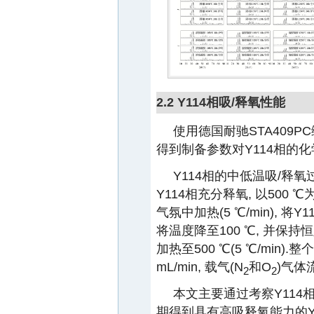
2.2 Y114相吸/释氧性能
使用德国耐驰STA409P
得到制备参数对Y114相的化
Y114相的中低温吸/释氧
Y114相充分释氧, 以500 
气氛中加热(5 ℃/min), 
将温度降至100 ℃, 并保持恒定
加热至500 ℃(5 ℃/min)
mL/min, 载气(N
和O
)气体流
2
2
本文主要通过考察Y114相
期得到具有高吸释氧能力的Y11