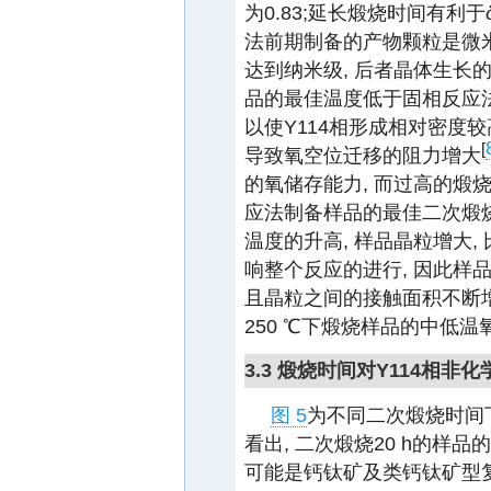
为0.83;延长煅烧时间有利于
法前期制备的产物颗粒是微米
达到纳米级, 后者晶体生长
品的最佳温度低于固相反应法.
以使Y114相形成相对密度较
[
导致氧空位迁移的阻力增大
的氧储存能力, 而过高的煅烧
应法制备样品的最佳二次煅烧
温度的升高, 样品晶粒增大,
响整个反应的进行, 因此样
且晶粒之间的接触面积不断增
250 ℃下煅烧样品的中低温
3.3 煅烧时间对Y114相非
图 5
为不同二次煅烧时间下
看出, 二次煅烧20 h的样品的
可能是钙钛矿及类钙钛矿型复