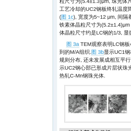
粒尺寸为(5.4±1.3)μm, 珠光
工艺冷却的UC2钢板终轧温度降
(
图 1c
), 宽度为5~12 μm,
铁素体晶粒尺寸为(5.2±1.4)μm 
体晶粒尺寸约是LC钢的1/3, 
图 3a
TEM观察表明LC钢
到的M/A组织.
图 3b
显示UC1
规则分布, 还未发展成相互平行
示UC2钢心部已形成片层状珠
热轧C-Mn钢珠光体.