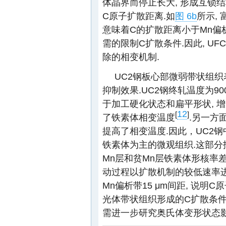
体晶界而停止长大, 形成互锁结
C原子扩散距离.如
图 6b
所示, 
意味着C的扩散距离小于Mn偏析
需的限制C扩散条件.因此, 
除的相变机制.
UC2钢板心部微弱带状组织
抑制效果.UC2钢终轧温度为90
于加工硬化状态和扁平形状, 
12
[
]
了铁素体相变温度
.另一方
提高了相变温度.因此，UC2钢
铁素体为主的微观组织.这部分
Mn层和贫Mn层铁素体形核率差
动过程以扩散机制的较低速率进
Mn偏析带15 μm间距, 说明
光体带状组织形成的C扩散条件
需进一步研究奥氏体变形状态影