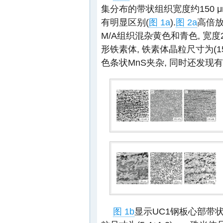
集分布的带状组织宽度约150 
有明显区别(
图 1a
).
图 2a
高倍放
M/A组织混杂黄色和青色, 宽度2
形铁素体, 铁素体晶粒尺寸为(15.
色条状MnS夹杂, 同时还发现有约
图 1b
显示UC1钢板心部带状