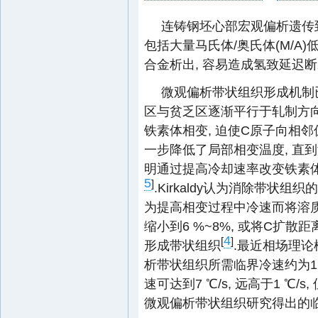
连铸钢坯心部宏观偏析遗传
包括大量马氏体/奥氏体(M/A)低
合金析出, 容易造成氢致延迟
微观偏析带状组织形成机制
区与贫乏区逐渐平行于轧制方向
铁素体相变, 迫使C原子向相邻
一步降低了局部相变温度, 直
明通过提高冷却速率改变铁素
5
]
.Kirkaldy认为消除带状
为提高相变过程中冷速而将溶
缩小到6 %~8%, 或将C扩散
4
[
]
形成带状组织
.最近相场理
析带状组织所需临界冷速约为1 
速可达到7 ℃/s, 远高于1 ℃
微观偏析带状组织研究得出的