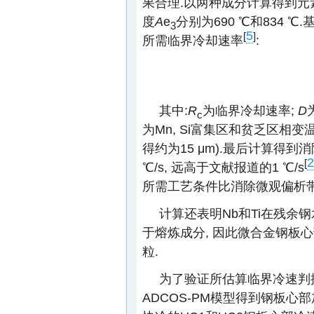
果合理.以两种成分计算得到
度
A
e
分别为690 ℃和834 ℃
3
5
[
]
所需临界冷却速率
:
其中:
R
为临界冷却速率;
D
c
为Mn, Si富集区和贫乏区相变
得约为15 μm).最后计算得
2
[
℃/s, 远高于文献报道的1 ℃/s
所需工艺条件比消除微观偏析带
计算还表明Nb和Ti在残余钢水
于熔炼成分, 因此微合金钢板心部
粒.
为了验证所估算临界冷速判
ADCOS-PM模型得到钢板心