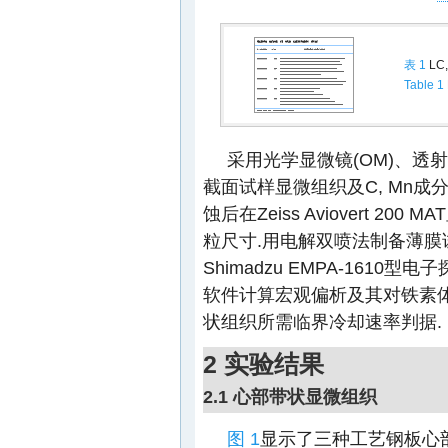
表 1
LC
Table 1
采用光学显微镜(OM)、透射
截面试样显微组织及C, Mn成
蚀后在Zeiss Aviovert 2
粒尺寸.用电解双喷法制备薄膜试样, 在
Shimadzu EMPA-1610型
软件计算宏观偏析及其对铁素体
状组织所需临界冷却速率判据.
2 实验结果
2.1 心部带状显微组织
图 1
显示了三种工艺钢板心