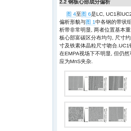
2.2 钢板心部成分偏析
图 4
至
图 6
是LC, UC1和U
偏析形貌与
图 1
中各钢的带状组
析带非常明显, 两者位置基本重合
板心部富碳区分布均匀, 尺寸约为3 
寸及铁素体晶粒尺寸吻合.UC
在EMPA视场下不明显, 但仍
应为MnS夹杂.