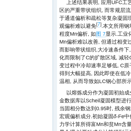
上述结果表明, 应用UFC
区的严重带状组织, 而常规层
于通道偏析和疏松等复杂凝固现
7
[
]
观偏析难以避免
.本文所用钢
程度Mn偏析, 如
图 7
显示.工业
Mn偏析难以改善, 但通过相变
而影响带状组织.大冷速条件下,
化而限制了C的扩散区域, 减轻
变过程中冷却速率足够低, C原
得到大幅提高, 因此即使在低
温相, 从而导致如LC钢心部所
以熔炼成分作为凝固初始成分, 
金数据库以Scheil凝固模型进
当固相分数达到0.95时, 残余钢水
宏观偏析成分.初始凝固
δ
-Fe中
力学计算所得富Mn和贫Mn含