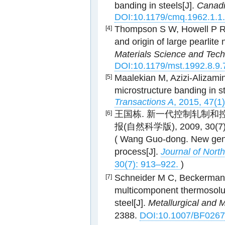
banding in steels[J].
Canadi
DOI:10.1179/cmq.1962.1.1
Thompson S W, Howell P R. F
[4]
and origin of large pearlite 
Materials Science and Tec
DOI:10.1179/mst.1992.8.9.
Maalekian M, Azizi-Alizamin
[5]
microstructure banding in s
Transactions A
, 2015, 47(1
王国栋. 新一代控制轧制和控
[6]
报(自然科学版), 2009, 30(7):
( Wang Guo-dong. New gene
process[J].
Journal of North
30(7): 913–922.
)
Schneider M C, Beckermann
[7]
multicomponent thermosoluta
steel[J].
Metallurgical and M
2388.
DOI:10.1007/BF026