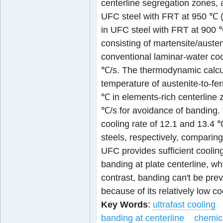
centerline segregation zones, 
UFC steel with FRT at 950 ℃ (
in UFC steel with FRT at 900 
consisting of martensite/auste
conventional laminar-water cool
℃/s. The thermodynamic calcul
temperature of austenite-to-fe
℃ in elements-rich centerline zo
℃/s for avoidance of banding.
cooling rate of 12.1 and 13.4
steels, respectively, comparing
UFC provides sufficient cooling
banding at plate centerline, whi
contrast, banding can't be pre
because of its relatively low co
Key Words
:
ultrafast cooling
banding at centerline
chemic