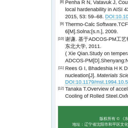
Penha R N, Vatavuk J, Couto
[8]
local hardenability in AISI 
2015, 53: 59–68.
DOI:10.10
Thermo-Calc Software.TCF
[9]
6[M].Solna:[s.n.], 2009.
谢谦. 基于ADCOS-PM工
[10]
东北大学, 2011.
( Xie Qian.Study on tempera
ADCOS-PM[D].Shenyang:Nort
Rees G I, Bhadeshia H K D 
[11]
nucleation[J].
Materials Sc
DOI:10.1179/mst.1994.10.5
Tanaka T.Overview of accele
[12]
Cooling of Rolled Steel.Ox