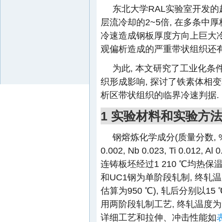
东北大学RAL实验室开发的
层流冷却的2~5倍, 在多条中
冷速造成钢板厚度方向上巨大冷
观偏析造成的严重带状组织还有
为此, 本文研究了工业化条
织形成影响, 探讨了铁素体相
析区带状组织的临界冷速判据.
1 实验材料和实验方
钢熔炼化学成分(质量分数, %)为: C 0
0.002, Nb 0.023, Ti 0.012
连铸板坯经过1 210 ℃均热保
和UC1钢为单阶段轧制, 终轧温
估算为950 ℃), 轧后分别以15
用两阶段轧制工艺, 终轧温度为9
详细工艺和拉伸、冲击性能如
表